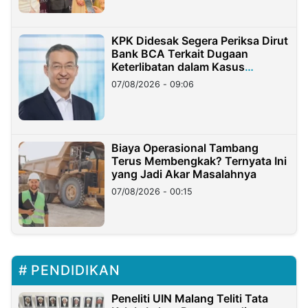
KPK Didesak Segera Periksa Dirut
Bank BCA Terkait Dugaan
Keterlibatan dalam Kasus
Hilangnya Dana Nasabah Rp2,58
07/08/2026 - 09:06
Miliar
Biaya Operasional Tambang
Terus Membengkak? Ternyata Ini
yang Jadi Akar Masalahnya
07/08/2026 - 00:15
PENDIDIKAN
Peneliti UIN Malang Teliti Tata