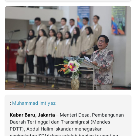
MULTIMEDIA
INDONESIA
Partner
Insight
Suara
Lens
Daily
Jalan
Idealita
Kita
Dinamikapost.com
Radar
Seedbacklink
NTB
Time
IDN
Jogja
Rakyat
News
Notice
Baru
Follow
Kabarbaru
:
Muhammad Imtiyaz
Kabar Baru, Jakarta
–
Menteri Desa, Pembangunan
Daerah Tertinggal dan Transmigrasi (Mendes
PDTT), Abdul Halim Iskandar menegaskan
peningkatan SDM desa adalah bagian terpenting