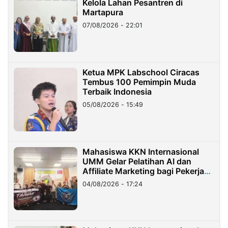
Kelola Lahan Pesantren di
Martapura
07/08/2026 - 22:01
Ketua MPK Labschool Ciracas
Tembus 100 Pemimpin Muda
Terbaik Indonesia
05/08/2026 - 15:49
Mahasiswa KKN Internasional
UMM Gelar Pelatihan AI dan
Affiliate Marketing bagi Pekerja
Migran Indonesia di Taiwan
04/08/2026 - 17:24