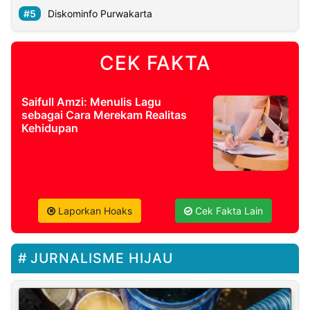
Diskominfo Purwakarta
CEK FAKTA
Saifull Amzi: Menulis Lagu
sebagai Cara Merekam Realitas
Kehidupan
Laporkan Hoaks
Cek Fakta Lain
JURNALISME HIJAU