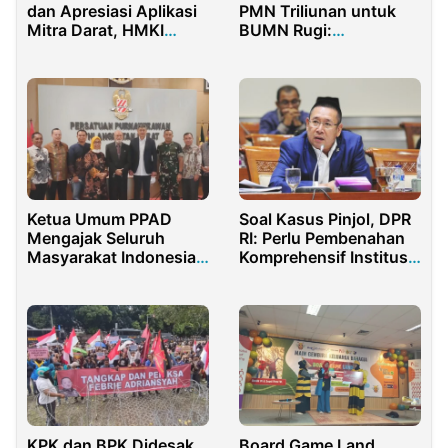
dan Apresiasi Aplikasi
PMN Triliunan untuk
Mitra Darat, HMKI
BUMN Rugi:
Perkuat Sinergi dengan
Menyelamatkan
Kemenhub RI
Kepentingan Negara
atau Mengalirkan Dana
Rakyat ke Lubang
Korupsi?
Ketua Umum PPAD
Soal Kasus Pinjol, DPR
Mengajak Seluruh
RI: Perlu Pembenahan
Masyarakat Indonesia
Komprehensif Institusi
Menanam Pohon
OJK
KPK dan BPK Didesak
Board Game Land