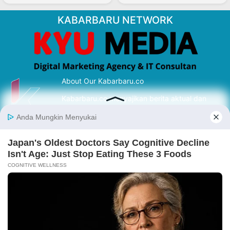
KABARBARU NETWORK
About Our Kabarbaru.co
Kabarbaru.co menyajikan berita aktual dan
inspiratif dari sudut pandang berbaik sangka
serta terverifikasi dari sumber yang tepat.
Follow Kabarbaru
Kabarbaru.co