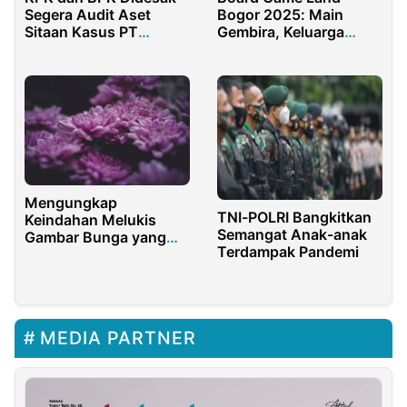
Segera Audit Aset
Bogor 2025: Main
Sitaan Kasus PT
Gembira, Keluarga
Jiwasraya
Bahagia
Mengungkap
TNI-POLRI Bangkitkan
Keindahan Melukis
Semangat Anak-anak
Gambar Bunga yang
Terdampak Pandemi
Mudah Ditiru di
Dianisa.com
MEDIA PARTNER