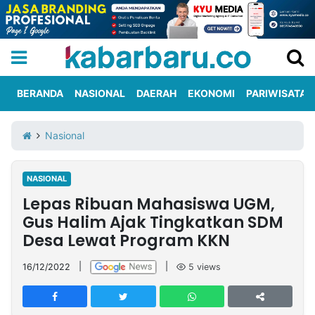
BERANDA
NASIONAL
DAERAH
EKONOMI
PARIWISATA
Informasi
KabarbaruTV
Kirim
Tentang
Nasional
Iklan
Berita
Kami
NASIONAL
Berita
Lepas Ribuan Mahasiswa UGM,
Nasional
International
Olahraga
Entertainment
Daerah
Pariwisata
Kuliner
Kolom
Gus Halim Ajak Tingkatkan SDM
Desa Lewat Program KKN
Network
16/12/2022
|
|
5
views
PT
TREETAN