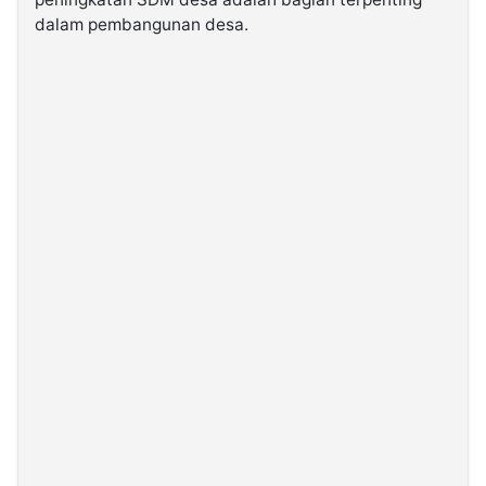
dalam pembangunan desa.
©
Kabarbaru.co
-
2026
PT.
Kabarbaru
Media
Holding