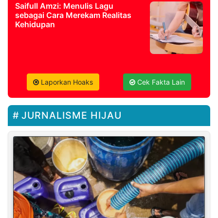
Saifull Amzi: Menulis Lagu
sebagai Cara Merekam Realitas
Kehidupan
Laporkan Hoaks
Cek Fakta Lain
JURNALISME HIJAU