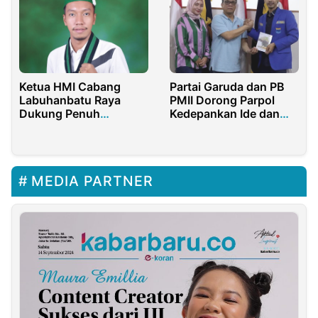
Ketua HMI Cabang
Partai Garuda dan PB
Labuhanbatu Raya
PMII Dorong Parpol
Dukung Penuh
Kedepankan Ide dan
Kapoldasu dalam
Gagasan
Memberantas Penyakit
Masyarakat
MEDIA PARTNER