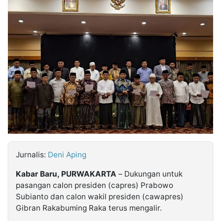
MULTIMEDIA
INDONESIA
Partner
Insight
Suara
Lens
Daily
Jalan
Idealita
Kita
Dinamikapost.com
Radar
Seedbacklink
NTB
Time
IDN
Jogja
Rakyat
News
Notice
Baru
Follow
Kabarbaru
Jurnalis:
Deni Aping
Kabar Baru, PURWAKARTA
– Dukungan untuk
pasangan calon presiden (capres) Prabowo
Subianto dan calon wakil presiden (cawapres)
Gibran Rakabuming Raka terus mengalir.