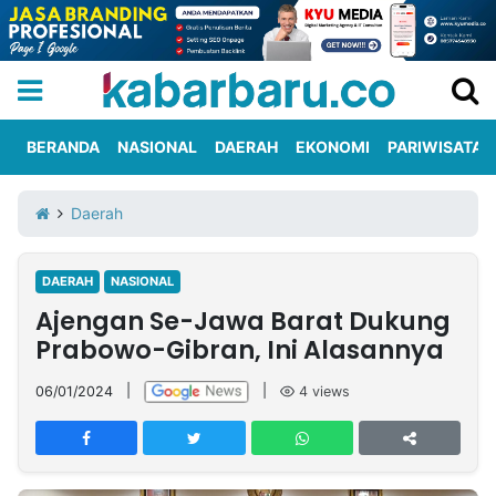
BERANDA
NASIONAL
DAERAH
EKONOMI
PARIWISATA
Informasi
KabarbaruTV
Kirim
Tentang
Daerah
Iklan
Berita
Kami
DAERAH
NASIONAL
Berita
Ajengan Se-Jawa Barat Dukung
Nasional
International
Olahraga
Entertainment
Daerah
Pariwisata
Kuliner
Kolom
Prabowo-Gibran, Ini Alasannya
06/01/2024
|
|
4
views
Network
PT
TREETAN