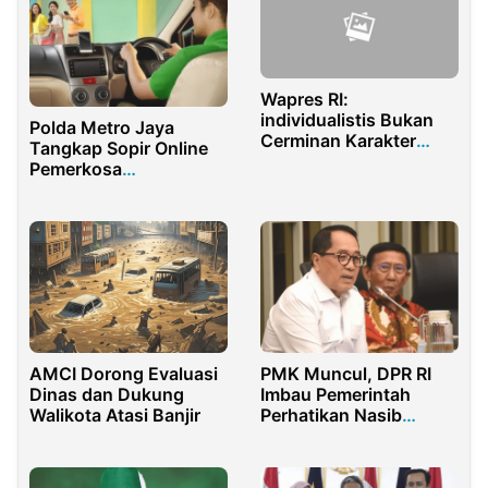
Wapres RI:
individualistis Bukan
Polda Metro Jaya
Cerminan Karakter
Tangkap Sopir Online
Bangsa Kita
Pemerkosa
Penumpangnya
AMCI Dorong Evaluasi
PMK Muncul, DPR RI
Dinas dan Dukung
Imbau Pemerintah
Walikota Atasi Banjir
Perhatikan Nasib
Masyarakat