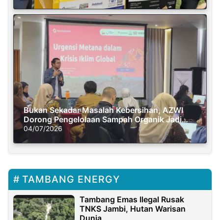
Bukan Sekadar Masalah Kebersihan, AZWI
Dorong Pengelolaan Sampah Organik Jadi
Solusi Krisis Iklim
04/07/2026
TAMBANG ENERGY
Tambang Emas Ilegal Rusak
TNKS Jambi, Hutan Warisan
Dunia