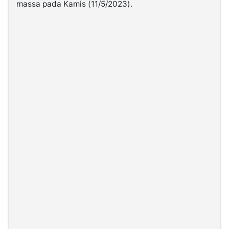
massa pada Kamis (11/5/2023).
©
Kabarbaru.co
-
2026
PT.
Kabarbaru
Media
Holding