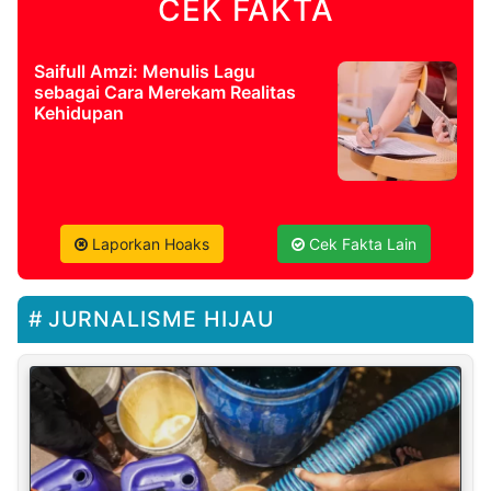
CEK FAKTA
Saifull Amzi: Menulis Lagu
sebagai Cara Merekam Realitas
Kehidupan
Laporkan Hoaks
Cek Fakta Lain
JURNALISME HIJAU