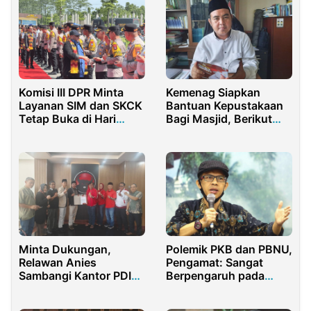
Komisi III DPR Minta
Kemenag Siapkan
Layanan SIM dan SKCK
Bantuan Kepustakaan
Tetap Buka di Hari
Bagi Masjid, Berikut
Minggu
Syaratnya
Minta Dukungan,
Polemik PKB dan PBNU,
Relawan Anies
Pengamat: Sangat
Sambangi Kantor PDIP
Berpengaruh pada
DKI Jakarta
Elektabilitas Cak Imin