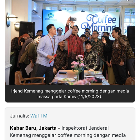
MULTIMEDIA
INDONESIA
Partner
Insight
Suara
Lens
Daily
Jalan
Idealita
Kita
Dinamikapost.com
Radar
Seedbacklink
NTB
Time
IDN
Jogja
Rakyat
News
Notice
Baru
Follow
Kabarbaru
Irjend Kemenag menggelar coffee morning dengan media
massa pada Kamis (11/5/2023).
Jurnalis:
Wafil M
Kabar Baru, Jakarta –
Inspektorat Jenderal
Kemenag menggelar coffee morning dengan media