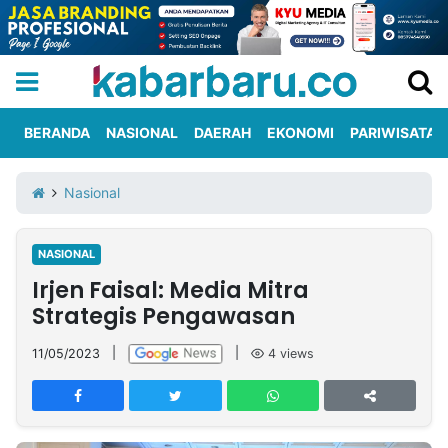
BERANDA
NASIONAL
DAERAH
EKONOMI
PARIWISATA
Informasi
KabarbaruTV
Kirim
Tentang
Nasional
Iklan
Berita
Kami
NASIONAL
Berita
Irjen Faisal: Media Mitra
Nasional
International
Olahraga
Entertainment
Daerah
Pariwisata
Kuliner
Kolom
Strategis Pengawasan
11/05/2023
|
|
4
views
Network
PT
TREETAN