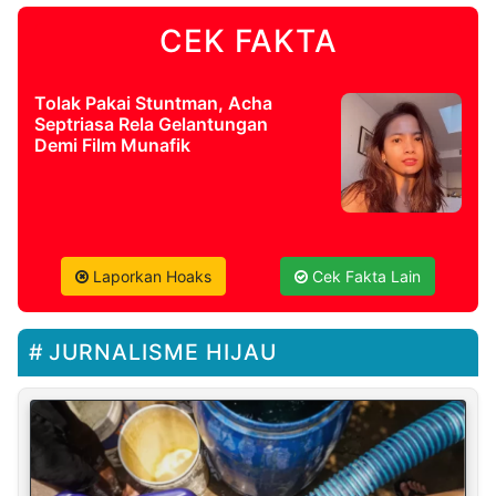
CEK FAKTA
Tolak Pakai Stuntman, Acha
Septriasa Rela Gelantungan
Demi Film Munafik
Laporkan Hoaks
Cek Fakta Lain
JURNALISME HIJAU