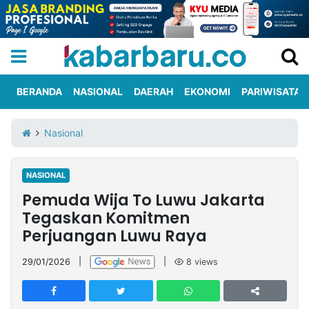
BERANDA
NASIONAL
DAERAH
EKONOMI
PARIWISATA
Informasi
KabarbaruTV
Kirim
Tentang
Nasional
Iklan
Berita
Kami
NASIONAL
Berita
Pemuda Wija To Luwu Jakarta
Nasional
International
Olahraga
Entertainment
Daerah
Pariwisata
Kuliner
Kolom
Tegaskan Komitmen
Perjuangan Luwu Raya
Network
29/01/2026
|
|
8
views
PT
TREETAN