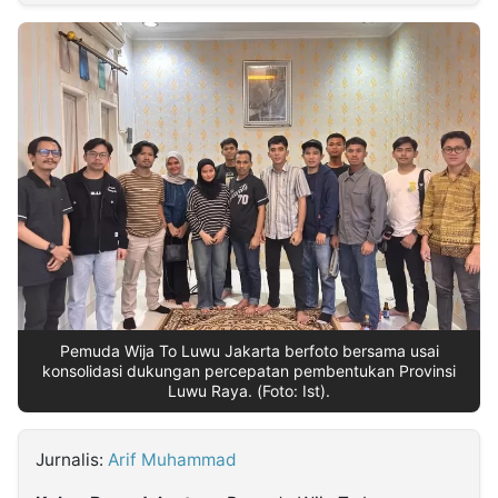
MULTIMEDIA
INDONESIA
Partner
Insight
Suara
Lens
Daily
Jalan
Idealita
Kita
Dinamikapost.com
Radar
Seedbacklink
NTB
Time
IDN
Jogja
Rakyat
News
Notice
Baru
Follow
Kabarbaru
Pemuda Wija To Luwu Jakarta berfoto bersama usai
konsolidasi dukungan percepatan pembentukan Provinsi
Luwu Raya. (Foto: Ist).
Jurnalis:
Arif Muhammad