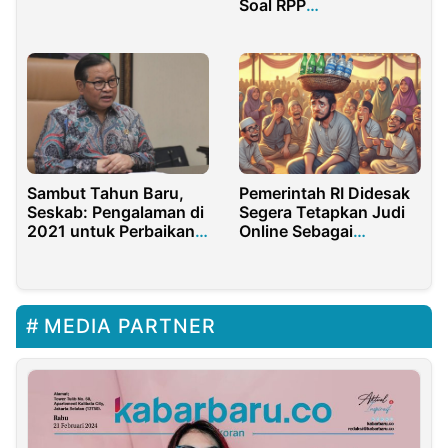
Soal RPP
Masih Jabat Komisaris
Penyelenggaraan
Independen ID Food
Kamla
Sambut Tahun Baru,
Pemerintah RI Didesak
Seskab: Pengalaman di
Segera Tetapkan Judi
2021 untuk Perbaikan
Online Sebagai
di 2022
Bencana Nasional
MEDIA PARTNER