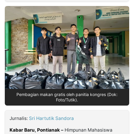
MULTIMEDIA
INDONESIA
Partner
Insight
Suara
Lens
Daily
Jalan
Idealita
Kita
Dinamikapost.com
Radar
Seedbacklink
NTB
Time
IDN
Jogja
Rakyat
News
Notice
Baru
Follow
Kabarbaru
Pembagian makan gratis oleh panitia kongres (Dok:
Foto/Tutik).
Jurnalis:
Sri Hartutik Sandora
Kabar Baru
,
Pontianak
–
Himpunan Mahasiswa