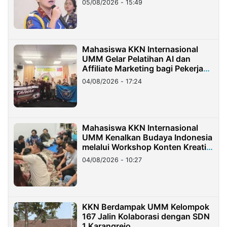
05/08/2026 - 15:49
Mahasiswa KKN Internasional
UMM Gelar Pelatihan AI dan
Affiliate Marketing bagi Pekerja
Migran Indonesia di Taiwan
04/08/2026 - 17:24
Mahasiswa KKN Internasional
UMM Kenalkan Budaya Indonesia
melalui Workshop Konten Kreatif
di Taiwan
04/08/2026 - 10:27
KKN Berdampak UMM Kelompok
167 Jalin Kolaborasi dengan SDN
1 Karangrejo