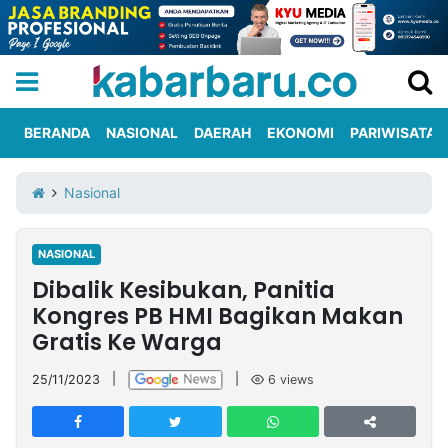
BERANDA
NASIONAL
DAERAH
EKONOMI
PARIWISATA
Informasi
KabarbaruTV
Kirim
Tentang
Nasional
Iklan
Berita
Kami
NASIONAL
Berita
Dibalik Kesibukan, Panitia
Nasional
International
Olahraga
Entertainment
Daerah
Pariwisata
Kuliner
Kolom
Kongres PB HMI Bagikan Makan
Gratis Ke Warga
Network
25/11/2023
|
|
6
views
PT
TREETAN