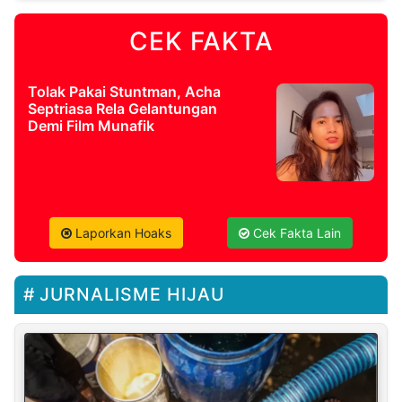
CEK FAKTA
Tolak Pakai Stuntman, Acha
Septriasa Rela Gelantungan
Demi Film Munafik
Laporkan Hoaks
Cek Fakta Lain
JURNALISME HIJAU