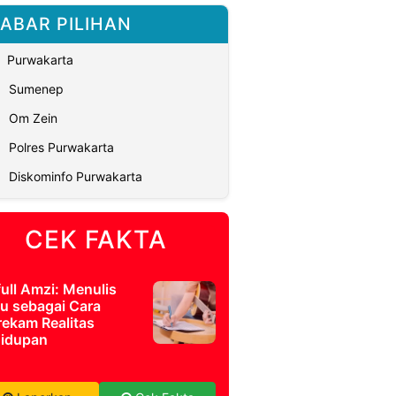
ABAR PILIHAN
Purwakarta
Sumenep
Om Zein
Polres Purwakarta
Diskominfo Purwakarta
CEK FAKTA
full Amzi: Menulis
u sebagai Cara
ekam Realitas
idupan