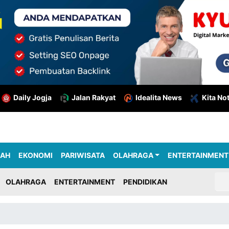
Daily Jogja
Jalan Rakyat
Idealita News
Kita No
RAH
EKONOMI
PARIWISATA
OLAHRAGA
ENTERTAINMENT
OLAHRAGA
ENTERTAINMENT
PENDIDIKAN