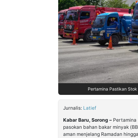
©
Kabarbaru.co
-
2026
PT.
Kabarbaru
Media
Holding
Pertamina Pastikan Stok
Jurnalis:
Latief
Kabar Baru, Sorong –
Pertamina 
pasokan bahan bakar minyak (BBM
aman menjelang Ramadan hingga Id