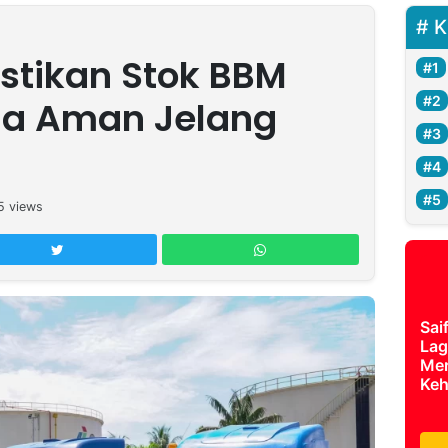
K
stikan Stok BBM
ua Aman Jelang
5
views
Sai
Lag
Mer
Keh