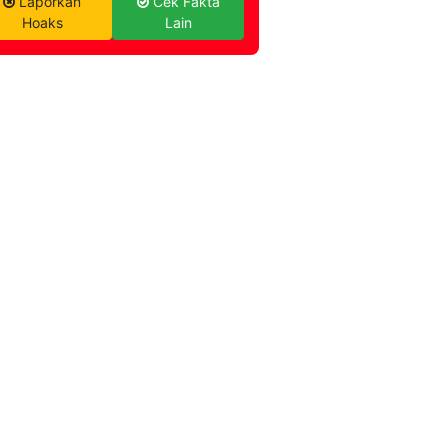
Laporkan
Cek Fakta
Hoaks
Lain