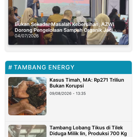
Bukan Sekadar Masalah Kebersihan, AZWI
Dorong Pengelolaan Sampah Organik Jadi
Solusi Krisis Iklim
04/07/2026
TAMBANG ENERGY
Kasus Timah, MA: Rp271 Triliun
Bukan Korupsi
09/08/2026 - 13:35
Tambang Lobang Tikus di Tilek
Diduga Milik Iin, Produksi 700 Kg