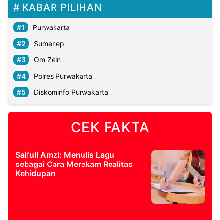
KABAR PILIHAN
Purwakarta
Sumenep
Om Zein
Polres Purwakarta
Diskominfo Purwakarta
CEK FAKTA
Saifull Amzi: Menulis Lagu
sebagai Cara Merekam Realitas
Kehidupan