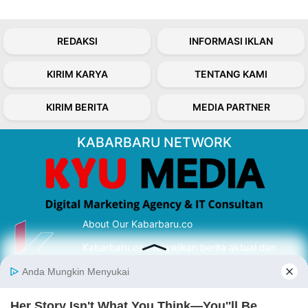
REDAKSI
INFORMASI IKLAN
KIRIM KARYA
TENTANG KAMI
KIRIM BERITA
MEDIA PARTNER
KABARBARU NETWORK
About Our Kabarbaru.co
Kabarbaru.co menyajikan berita aktual dan
inspiratif dari sudut pandang berbaik sangka
serta terverifikasi dari sumber yang tepat.
Follow Kabarbaru