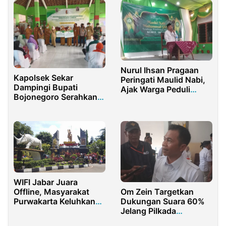
Nurul Ihsan Pragaan
Kapolsek Sekar
Peringati Maulid Nabi,
Dampingi Bupati
Ajak Warga Peduli
Bojonegoro Serahkan
Pendidikan
Bantuan
WIFI Jabar Juara
Offline, Masyarakat
Om Zein Targetkan
Purwakarta Keluhkan
Dukungan Suara 60%
Akses Internet
Jelang Pilkada
Terbatas
Purwakarta