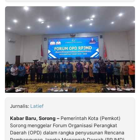
MULTIMEDIA
INDONESIA
Partner
Insight
Suara
Lens
Daily
Jalan
Idealita
Kita
Dinamikapost.com
Radar
Seedbacklink
NTB
Time
IDN
Jogja
Rakyat
News
Notice
Baru
Follow
Kabarbaru
Jurnalis:
Latief
Kabar Baru, Sorong –
Pemerintah Kota (Pemkot)
Sorong menggelar Forum Organisasi Perangkat
Daerah (OPD) dalam rangka penyusunan Rencana
Pembangunan Jangka Menengah Daerah (RPJMD)