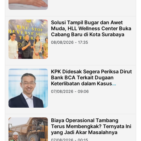
Solusi Tampil Bugar dan Awet
Muda, HLL Wellness Center Buka
Cabang Baru di Kota Surabaya
08/08/2026 - 17:35
KPK Didesak Segera Periksa Dirut
Bank BCA Terkait Dugaan
Keterlibatan dalam Kasus
Hilangnya Dana Nasabah Rp2,58
07/08/2026 - 09:06
Miliar
Biaya Operasional Tambang
Terus Membengkak? Ternyata Ini
yang Jadi Akar Masalahnya
07/08/2026 - 00:15