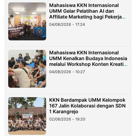
Mahasiswa KKN Internasional
UMM Gelar Pelatihan AI dan
Affiliate Marketing bagi Pekerja
Migran Indonesia di Taiwan
04/08/2026 - 17:24
Mahasiswa KKN Internasional
UMM Kenalkan Budaya Indonesia
melalui Workshop Konten Kreatif
di Taiwan
04/08/2026 - 10:27
KKN Berdampak UMM Kelompok
167 Jalin Kolaborasi dengan SDN
1 Karangrejo
02/08/2026 - 19:20