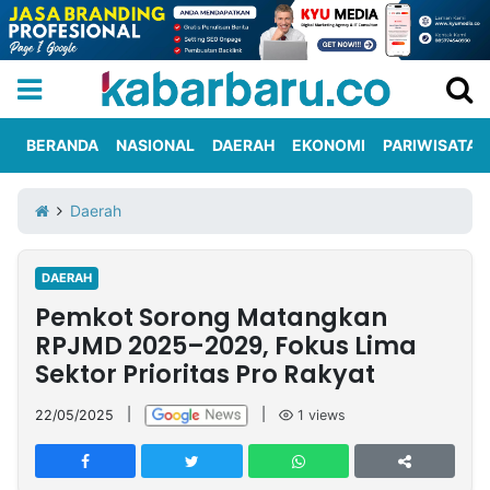
BERANDA
NASIONAL
DAERAH
EKONOMI
PARIWISATA
Informasi
KabarbaruTV
Kirim
Tentang
Daerah
Iklan
Berita
Kami
DAERAH
Berita
Pemkot Sorong Matangkan
Nasional
International
Olahraga
Entertainment
Daerah
Pariwisata
Kuliner
Kolom
RPJMD 2025–2029, Fokus Lima
Sektor Prioritas Pro Rakyat
Network
22/05/2025
|
|
1
views
PT
TREETAN