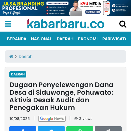
BERANDA
NASIONAL
DAERAH
EKONOMI
PARIWISATA
Informasi
KabarbaruTV
Kirim
Tentang
Daerah
Iklan
Berita
Kami
DAERAH
Berita
Dugaan Penyelewengan Dana
Nasional
International
Olahraga
Entertainment
Daerah
Pariwisata
Kuliner
Kolom
Desa di Siduwonge, Pohuwato:
Aktivis Desak Audit dan
Penegakan Hukum
Network
10/08/2025
|
|
3
views
PT
TREETAN