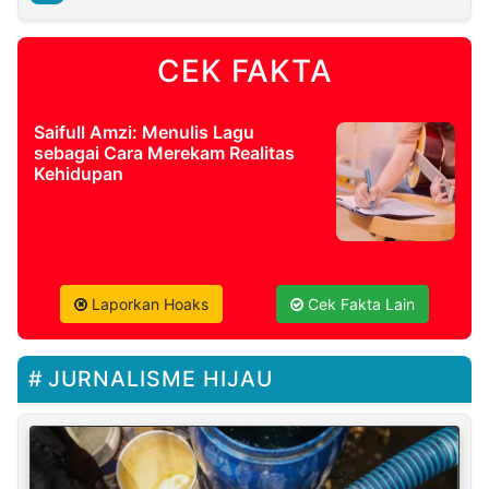
CEK FAKTA
Saifull Amzi: Menulis Lagu
sebagai Cara Merekam Realitas
Kehidupan
Laporkan Hoaks
Cek Fakta Lain
JURNALISME HIJAU