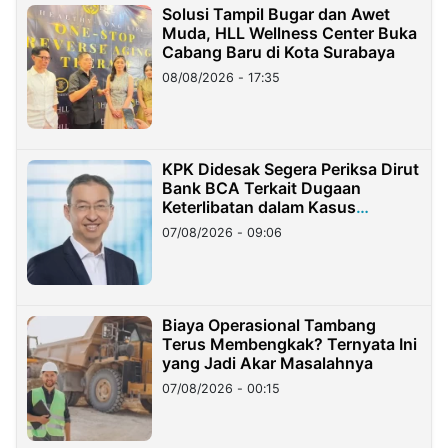
Solusi Tampil Bugar dan Awet
Muda, HLL Wellness Center Buka
Cabang Baru di Kota Surabaya
08/08/2026 - 17:35
KPK Didesak Segera Periksa Dirut
Bank BCA Terkait Dugaan
Keterlibatan dalam Kasus
Hilangnya Dana Nasabah Rp2,58
07/08/2026 - 09:06
Miliar
Biaya Operasional Tambang
Terus Membengkak? Ternyata Ini
yang Jadi Akar Masalahnya
07/08/2026 - 00:15