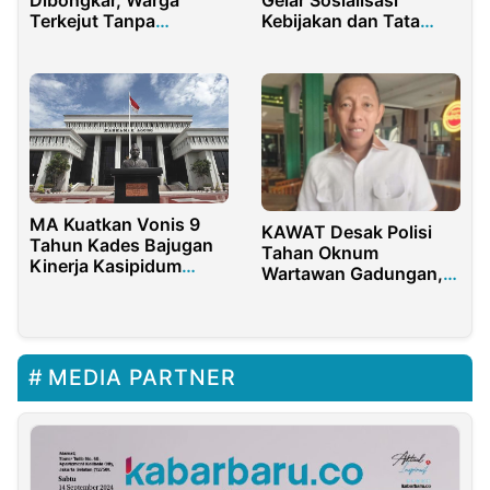
Terkejut Tanpa
Kebijakan dan Tata
Kompensasi
Kelola Program Makan
Bergizi Gratis di
Yogyakarta
MA Kuatkan Vonis 9
KAWAT Desak Polisi
Tahun Kades Bajugan
Tahan Oknum
Kinerja Kasipidum
Wartawan Gadungan,
Tolitoli Berbuah Hasil
Minta Jaksa Tuntut
Maksimal
MEDIA PARTNER