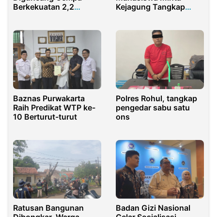
Berkekuatan 2,2
Kejagung Tangkap
Magnitudo
Politisi PDIP Terkait
Dugaan Korupsi BSPS
Sumenep
Baznas Purwakarta
Polres Rohul, tangkap
Raih Predikat WTP ke-
pengedar sabu satu
10 Berturut-turut
ons
Ratusan Bangunan
Badan Gizi Nasional
Dibongkar, Warga
Gelar Sosialisasi