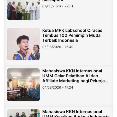
07/08/2026 - 22:01
Ketua MPK Labschool Ciracas
Tembus 100 Pemimpin Muda
Terbaik Indonesia
05/08/2026 - 15:49
Mahasiswa KKN Internasional
UMM Gelar Pelatihan AI dan
Affiliate Marketing bagi Pekerja
Migran Indonesia di Taiwan
04/08/2026 - 17:24
Mahasiswa KKN Internasional
UMM Kenalkan Budaya Indonesia