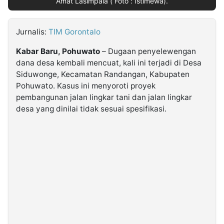
Amat Lasimpala ( Foto : Istimewa).
©
Jurnalis:
TIM Gorontalo
Kabarbaru.co
-
2026
Kabar Baru, Pohuwato
– Dugaan penyelewengan
dana desa kembali mencuat, kali ini terjadi di Desa
PT.
Siduwonge, Kecamatan Randangan, Kabupaten
Kabarbaru
Media
Pohuwato. Kasus ini menyoroti proyek
Holding
pembangunan jalan lingkar tani dan jalan lingkar
desa yang dinilai tidak sesuai spesifikasi.