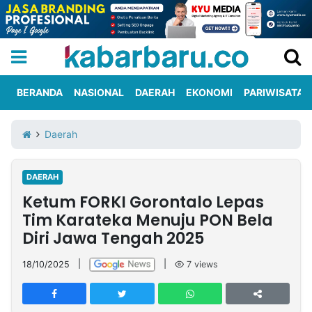
BERANDA
NASIONAL
DAERAH
EKONOMI
PARIWISATA
Informasi
KabarbaruTV
Kirim
Tentang
Daerah
Iklan
Berita
Kami
DAERAH
Berita
Ketum FORKI Gorontalo Lepas
Nasional
International
Olahraga
Entertainment
Daerah
Pariwisata
Kuliner
Kolom
Tim Karateka Menuju PON Bela
Diri Jawa Tengah 2025
Network
18/10/2025
|
|
7
views
PT
TREETAN