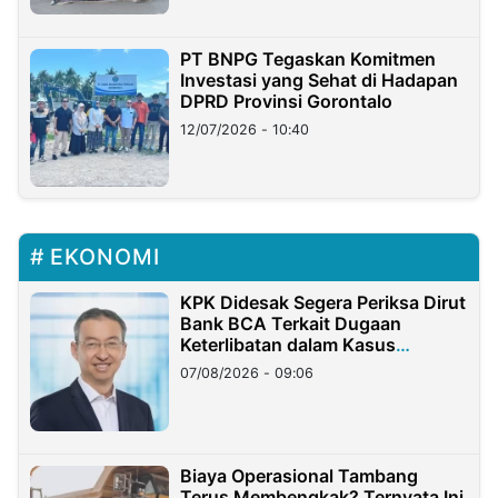
PT BNPG Tegaskan Komitmen
Investasi yang Sehat di Hadapan
DPRD Provinsi Gorontalo
12/07/2026 - 10:40
EKONOMI
KPK Didesak Segera Periksa Dirut
Bank BCA Terkait Dugaan
Keterlibatan dalam Kasus
Hilangnya Dana Nasabah Rp2,58
07/08/2026 - 09:06
Miliar
Biaya Operasional Tambang
Terus Membengkak? Ternyata Ini