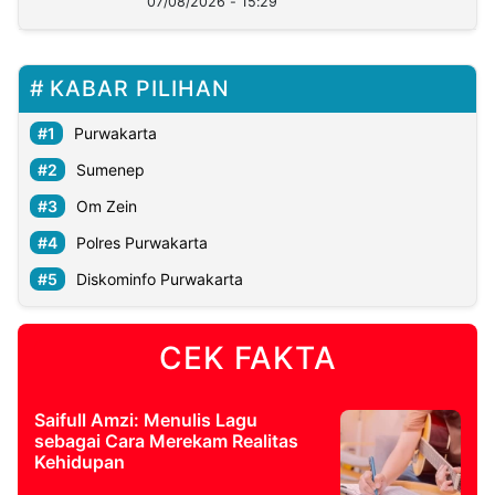
07/08/2026 - 15:29
KABAR PILIHAN
Purwakarta
Sumenep
Om Zein
Polres Purwakarta
Diskominfo Purwakarta
CEK FAKTA
Saifull Amzi: Menulis Lagu
sebagai Cara Merekam Realitas
Kehidupan