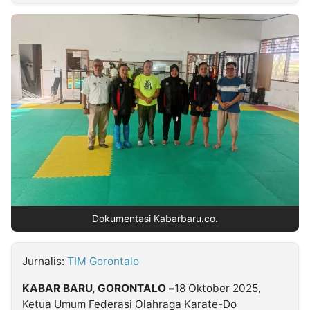
MULTIMEDIA
INDONESIA
Partner
Insight
Suara
Lens
Daily
Jalan
Idealita
Kita
Radar
Seedbacklink
NTB
Time
IDN
Jogja
Rakyat
News
Notice
Baru
Follow
Kabarbaru
Dokumentasi Kabarbaru.co.
Jurnalis:
TIM Gorontalo
KABAR BARU, GORONTALO –
18 Oktober 2025,
Ketua Umum Federasi Olahraga Karate-Do