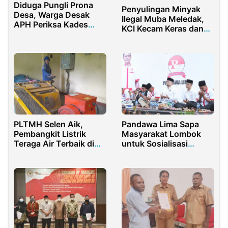
Diduga Pungli Prona
Penyulingan Minyak
Desa, Warga Desak
Ilegal Muba Meledak,
APH Periksa Kades
KCI Kecam Keras dan
Pasir Indah
Desak Aparat Segera
Tangkap Pemilik
Berinisial D
PLTMH Selen Aik,
Pandawa Lima Sapa
Pembangkit Listrik
Masyarakat Lombok
Teraga Air Terbaik di
untuk Sosialisasi
Provinsi Nusa
Probowo-Gibran
Tenggara Barat