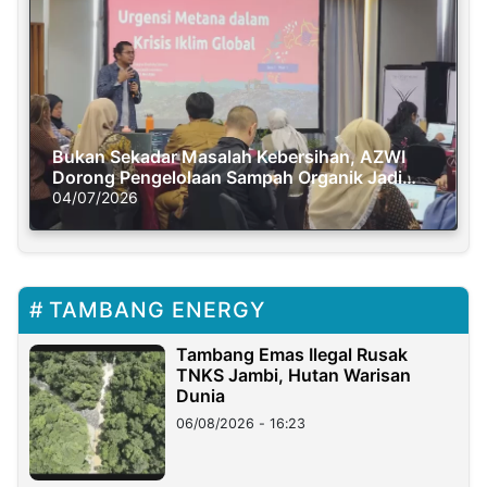
Bukan Sekadar Masalah Kebersihan, AZWI
Dorong Pengelolaan Sampah Organik Jadi
Solusi Krisis Iklim
04/07/2026
TAMBANG ENERGY
Tambang Emas Ilegal Rusak
TNKS Jambi, Hutan Warisan
Dunia
06/08/2026 - 16:23