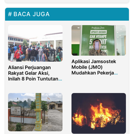
BACA JUGA
Aplikasi Jamsostek
Mobile (JMO)
Aliansi Perjuangan
Mudahkan Pekerja
Rakyat Gelar Aksi,
Peserta BPJamsostek
Inilah 8 Poin Tuntutan
Klaim Pencairan JHT
Mereka