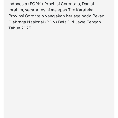
Indonesia (FORKI) Provinsi Gorontalo, Danial
Ibrahim, secara resmi melepas Tim Karateka
©
Provinsi Gorontalo yang akan berlaga pada Pekan
Kabarbaru.co
-
Olahraga Nasional (PON) Bela Diri Jawa Tengah
2026
Tahun 2025.
PT.
Kabarbaru
Media
Holding