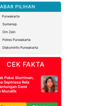
ABAR PILIHAN
Purwakarta
Sumenep
Om Zein
Polres Purwakarta
Diskominfo Purwakarta
CEK FAKTA
ak Pakai Stuntman,
a Septriasa Rela
antungan Demi
m Munafik