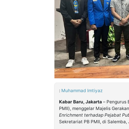
©
Kabarbaru.co
-
2026
PT.
Kabarbaru
Media
Holding
:
Muhammad Imtiyaz
Kabar Baru, Jakarta
– Pengurus 
PMII), menggelar Majelis Gerak
Enrichment terhadap Pejabat Pu
Sekretariat PB PMII, di Salemba, 