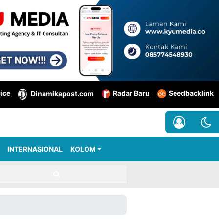
tice
Radar Baru
Seedbacklink
Dinamikapost.com
INTERNASIONAL
KOLOM