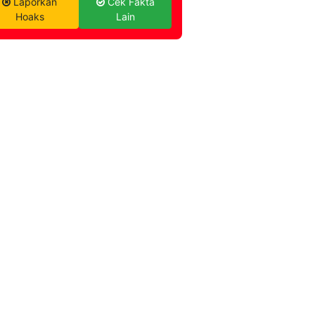
Laporkan
Cek Fakta
Hoaks
Lain