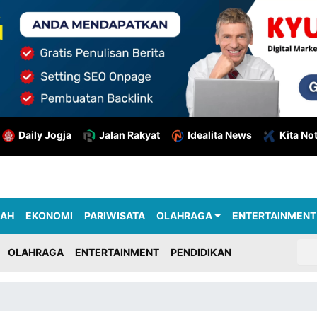
Daily Jogja
Jalan Rakyat
Idealita News
Kita No
RAH
EKONOMI
PARIWISATA
OLAHRAGA
ENTERTAINMENT
OLAHRAGA
ENTERTAINMENT
PENDIDIKAN