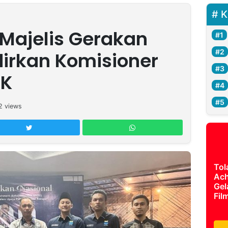
K
 Majelis Gerakan
dirkan Komisioner
TK
2
views
Tol
Ach
Gel
Fil