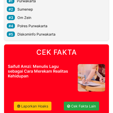
Purwakarta
Sumenep
Om Zein
Polres Purwakarta
Diskominfo Purwakarta
CEK FAKTA
Saifull Amzi: Menulis Lagu
sebagai Cara Merekam Realitas
Kehidupan
Laporkan Hoaks
Cek Fakta Lain