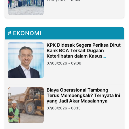
EKONOMI
KPK Didesak Segera Periksa Dirut
Bank BCA Terkait Dugaan
Keterlibatan dalam Kasus
Hilangnya Dana Nasabah Rp2,58
07/08/2026 - 09:06
Miliar
Biaya Operasional Tambang
Terus Membengkak? Ternyata Ini
yang Jadi Akar Masalahnya
07/08/2026 - 00:15