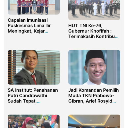
Capaian Imunisasi
HUT TNI Ke-76,
Puskesmas Lima Ilir
Gubernur Khofifah :
Meningkat, Kejar
Terimakasih Kontribusi
Target Nasional
TNI Tangani Pandemi
Berkelanjutan
Covid-19 Luar Biasa
SA Institut: Penahanan
Jadi Komandan Pemilih
Putri Candrawathi
Muda TKN Prabowo-
Sudah Tepat,
Gibran, Arief Rosyid
Tunjukkan Tak Ada
Akan Mundur dari
Diskriminasi
Komisaris BSI