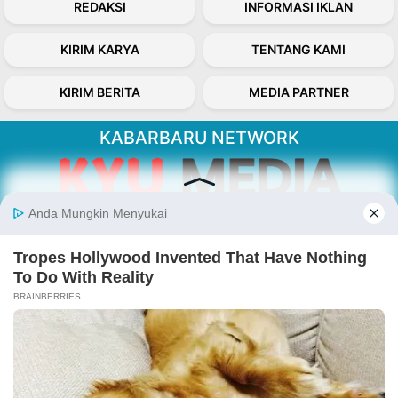
REDAKSI
INFORMASI IKLAN
KIRIM KARYA
TENTANG KAMI
KIRIM BERITA
MEDIA PARTNER
KABARBARU NETWORK
About Our Kabarbaru.co
Kabarbaru.co menyajikan berita aktual dan
inspiratif dari sudut pandang berbaik sangka
serta terverifikasi dari sumber yang tepat.
Follow Kabarbaru