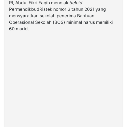
RI, Abdul Fikri Faqih menolak
beleid
PermendikbudRistek nomor 6 tahun 2021 yang
©
mensyaratkan sekolah penerima Bantuan
Kabarbaru.co
-
Operasional Sekolah (BOS) minimal harus memiliki
2026
60 murid.
PT.
Kabarbaru
Media
Holding