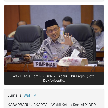
MULTIMEDIA
INDONESIA
Partner
Insight
Suara
Lens
Daily
Jalan
Idealita
Kita
Dinamikapost.com
Radar
Seedbacklink
NTB
Time
IDN
Jogja
Rakyat
News
Notice
Baru
Follow
Kabarbaru
Wakil Ketua Komisi X DPR RI, Abdul Fikri Faqih. (Foto:
Dok/pribadi)..
Jurnalis:
Wafil M
KABARBARU, JAKARTA – Wakil Ketua Komisi X DPR