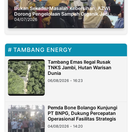
Bukan Sekadar Masalah Kebersihan, AZWI
Dorong Pengelolaan Sampah Organik Jadi
Solusi Krisis Iklim
04/07/2026
TAMBANG ENERGY
Tambang Emas Ilegal Rusak
TNKS Jambi, Hutan Warisan
Dunia
06/08/2026 - 16:23
Pemda Bone Bolango Kunjungi
PT BNPG, Dukung Percepatan
Operasional Fasilitas Strategis
04/08/2026 - 14:20