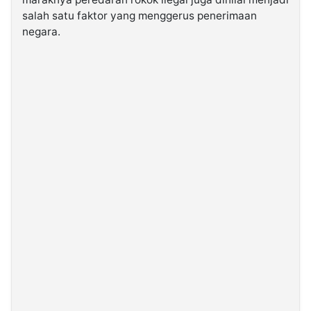
salah satu faktor yang menggerus penerimaan
negara.
©
Kabarbaru.co
-
2026
PT.
Kabarbaru
Media
Holding