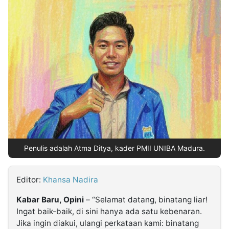
MULTIMEDIA
INDONESIA
Partner
Insight
Suara
Lens
Daily
Jalan
Idealita
Kita
Dinamikapost.com
Radar
Seedbacklink
NTB
Time
IDN
Jogja
Rakyat
News
Notice
Baru
Follow
Kabarbaru
Penulis adalah Atma Ditya, kader PMII UNIBA Madura.
Editor:
Khansa Nadira
Kabar Baru, Opini
– “Selamat datang, binatang liar!
Ingat baik-baik, di sini hanya ada satu kebenaran.
Jika ingin diakui, ulangi perkataan kami: binatang