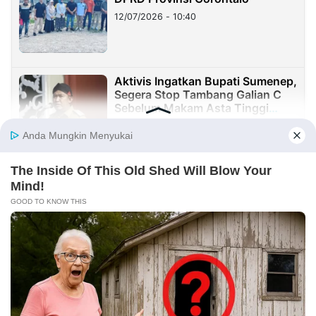
12/07/2026 - 10:40
Aktivis Ingatkan Bupati Sumenep,
Segera Stop Tambang Galian C
Sebelum Makam Asta Tinggi
Longsor
09/07/2026 - 08:05
EKONOMI
Demo Skandal Jiwasraya-Asabri,
ATMAJA Desak Kejagung Periksa
Bakrie Group dan Nirwan Bakrie
06/08/2026 - 08:50