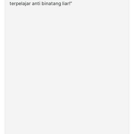
terpelajar anti binatang liar!”
©
Kabarbaru.co
-
2026
PT.
Kabarbaru
Media
Holding