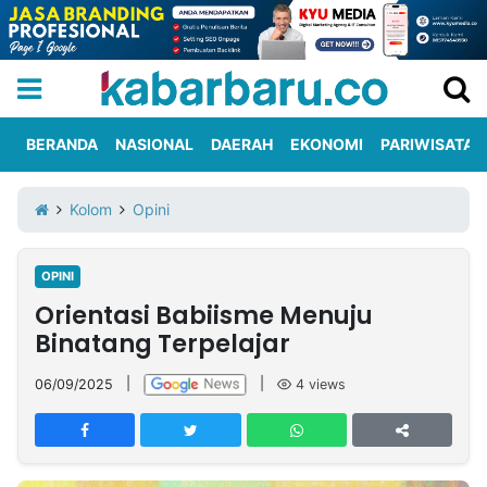
BERANDA
NASIONAL
DAERAH
EKONOMI
PARIWISATA
Informasi
KabarbaruTV
Kirim
Tentang
Kolom
Opini
Iklan
Berita
Kami
OPINI
Berita
Orientasi Babiisme Menuju
Nasional
International
Olahraga
Entertainment
Daerah
Pariwisata
Kuliner
Kolom
Binatang Terpelajar
06/09/2025
|
|
4
views
Network
PT
TREETAN