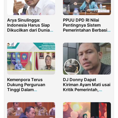
Arya Sinulingga:
PPUU DPD RI Nilai
Indonesia Harus Siap
Pentingnya Sistem
Dikucilkan dari Dunia
Pemerintahan Berbasis
Internasional
Elektronik
Kemenpora Terus
DJ Donny Dapat
Dukung Perguruan
Kiriman Ayam Mati usai
Tinggi Dalam
Kritik Pemerintah,
Wujudkan Generasi
Netizen Heboh!
Muda Yang Sehat