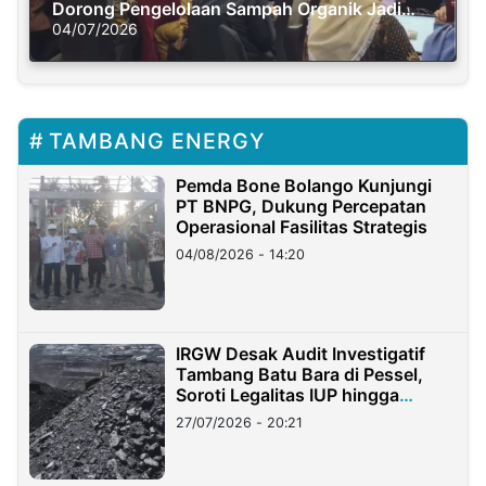
Dorong Pengelolaan Sampah Organik Jadi
Solusi Krisis Iklim
04/07/2026
TAMBANG ENERGY
Pemda Bone Bolango Kunjungi
PT BNPG, Dukung Percepatan
Operasional Fasilitas Strategis
04/08/2026 - 14:20
IRGW Desak Audit Investigatif
Tambang Batu Bara di Pessel,
Soroti Legalitas IUP hingga
Stockpile
27/07/2026 - 20:21