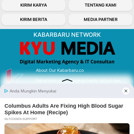
KIRIM KARYA
TENTANG KAMI
KIRIM BERITA
MEDIA PARTNER
KABARBARU NETWORK
About Our Kabarbaru.co
Kabarbaru.co menyajikan berita aktual dan
inspiratif dari sudut pandang berbaik sangka
serta terverifikasi dari sumber yang tepat.
Follow Kabarbaru