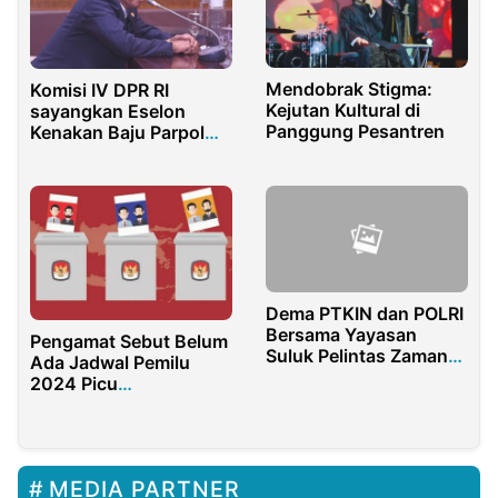
Mendobrak Stigma:
Komisi IV DPR RI
Kejutan Kultural di
sayangkan Eselon
Panggung Pesantren
Kenakan Baju Parpol
Saat RDP
Dema PTKIN dan POLRI
Bersama Yayasan
Pengamat Sebut Belum
Suluk Pelintas Zaman
Ada Jadwal Pemilu
Salurkan Bantuan
2024 Picu
Sosial untuk Korban
Ketidakpastian Politik
Banjir Bekasi
MEDIA PARTNER