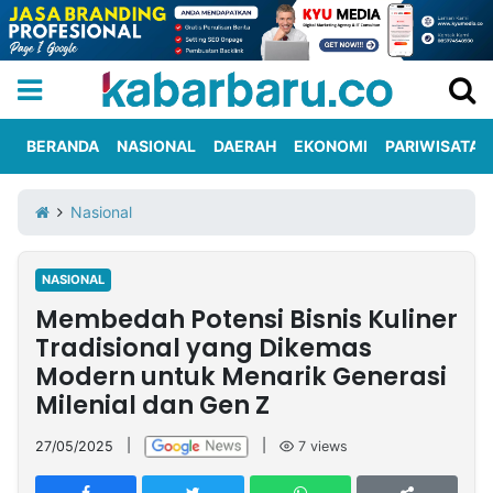
BERANDA
NASIONAL
DAERAH
EKONOMI
PARIWISATA
Informasi
KabarbaruTV
Kirim
Tentang
Nasional
Iklan
Berita
Kami
NASIONAL
Berita
Membedah Potensi Bisnis Kuliner
Nasional
International
Olahraga
Entertainment
Daerah
Pariwisata
Kuliner
Kolom
Tradisional yang Dikemas
Modern untuk Menarik Generasi
Milenial dan Gen Z
Network
27/05/2025
|
|
7
views
PT
TREETAN