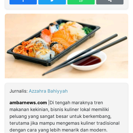
MULTIMEDIA
INDONESIA
Partner
Insight
Suara
Lens
Daily
Jalan
Idealita
Kita
Dinamikapost.com
Radar
Seedbacklink
NTB
Time
IDN
Jogja
Rakyat
News
Notice
Baru
Follow
Kabarbaru
Jurnalis:
Azzahra Bahiyyah
ambarnews.com
|Di tengah maraknya tren
makanan kekinian, bisnis kuliner lokal memiliki
peluang yang sangat besar untuk berkembang,
terutama jika mampu mengemas kuliner tradisional
dengan cara yang lebih menarik dan modern.