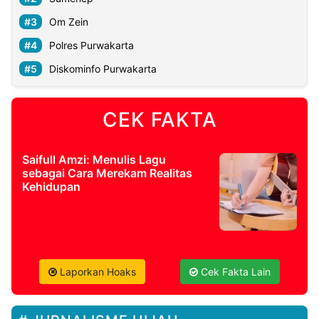
Om Zein
Polres Purwakarta
Diskominfo Purwakarta
CEK FAKTA
Saifull Amzi: Menulis Lagu
sebagai Cara Merekam Realitas
Kehidupan
Laporkan Hoaks
Cek Fakta Lain