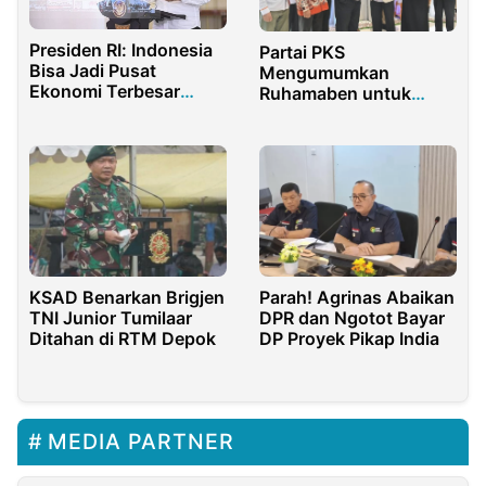
Presiden RI: Indonesia
Partai PKS
Bisa Jadi Pusat
Mengumumkan
Ekonomi Terbesar
Ruhamaben untuk
Ketujuh di Dunia
Pilkada Tangerang
Selatan
KSAD Benarkan Brigjen
Parah! Agrinas Abaikan
TNI Junior Tumilaar
DPR dan Ngotot Bayar
Ditahan di RTM Depok
DP Proyek Pikap India
MEDIA PARTNER