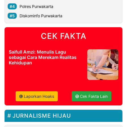
Polres Purwakarta
Diskominfo Purwakarta
CEK FAKTA
Saifull Amzi: Menulis Lagu
sebagai Cara Merekam Realitas
Kehidupan
Laporkan Hoaks
Cek Fakta Lain
JURNALISME HIJAU