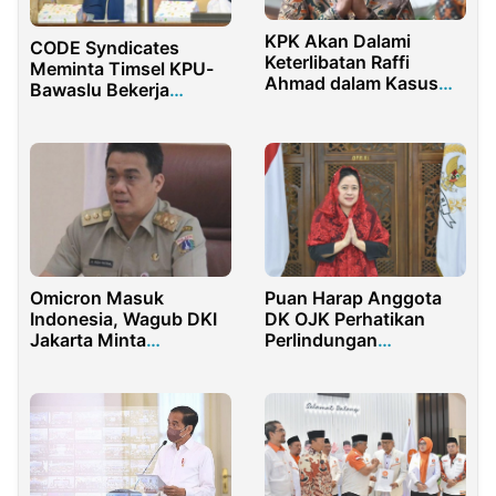
KPK Akan Dalami
CODE Syndicates
Keterlibatan Raffi
Meminta Timsel KPU-
Ahmad dalam Kasus
Bawaslu Bekerja
Impor Blueray Cargo
Profesional
Omicron Masuk
Puan Harap Anggota
Indonesia, Wagub DKI
DK OJK Perhatikan
Jakarta Minta
Perlindungan
Masyarakat Disiplin
Konsumen
Karantina