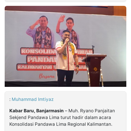
MULTIMEDIA
INDONESIA
Partner
Insight
Suara
Lens
Daily
Jalan
Idealita
Kita
Radar
Seedbacklink
NTB
Time
IDN
Jogja
Rakyat
News
Notice
Baru
Follow
Kabarbaru
:
Muhammad Imtiyaz
Kabar Baru, Banjarmasin
– Muh. Ryano Panjaitan
Sekjend Pandawa Lima turut hadir dalam acara
Konsolidasi Pandawa Lima Regional Kalimantan.