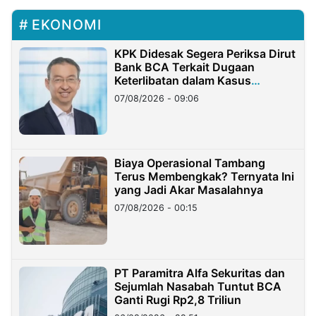
EKONOMI
KPK Didesak Segera Periksa Dirut
Bank BCA Terkait Dugaan
Keterlibatan dalam Kasus
Hilangnya Dana Nasabah Rp2,58
07/08/2026 - 09:06
Miliar
Biaya Operasional Tambang
Terus Membengkak? Ternyata Ini
yang Jadi Akar Masalahnya
07/08/2026 - 00:15
PT Paramitra Alfa Sekuritas dan
Sejumlah Nasabah Tuntut BCA
Ganti Rugi Rp2,8 Triliun