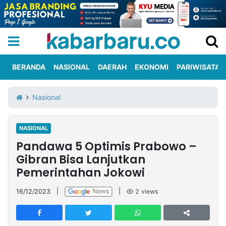
BERANDA
NASIONAL
DAERAH
EKONOMI
PARIWISATA
Informasi
KabarbaruTV
Kirim
Tentang
Nasional
Iklan
Berita
Kami
NASIONAL
Berita
Pandawa 5 Optimis Prabowo –
Nasional
International
Olahraga
Entertainment
Daerah
Pariwisata
Kuliner
Kolom
Gibran Bisa Lanjutkan
Pemerintahan Jokowi
Network
16/12/2023
|
|
2
views
PT
TREETAN