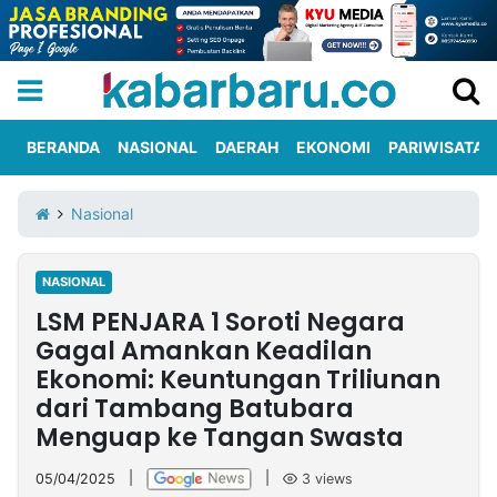
BERANDA
NASIONAL
DAERAH
EKONOMI
PARIWISATA
Informasi
KabarbaruTV
Kirim
Tentang
Nasional
Iklan
Berita
Kami
NASIONAL
Berita
LSM PENJARA 1 Soroti Negara
Nasional
International
Olahraga
Entertainment
Daerah
Pariwisata
Kuliner
Kolom
Gagal Amankan Keadilan
Ekonomi: Keuntungan Triliunan
dari Tambang Batubara
Network
Menguap ke Tangan Swasta
PT
TREETAN
05/04/2025
|
|
3
views