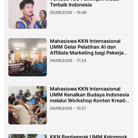
Terbaik Indonesia
05/08/2026 - 15:49
Mahasiswa KKN Internasional
UMM Gelar Pelatihan AI dan
Affiliate Marketing bagi Pekerja
Migran Indonesia di Taiwan
04/08/2026 - 17:24
Mahasiswa KKN Internasional
UMM Kenalkan Budaya Indonesia
melalui Workshop Konten Kreatif
di Taiwan
04/08/2026 - 10:27
KKN Berdampak UMM Kelompok