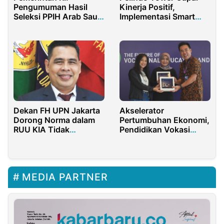
Pengumuman Hasil
Kinerja Positif,
Seleksi PPIH Arab Saudi
Implementasi Smart
1445 H Diundur
Gate Dorong Efisiensi
dan Keamanan
Dekan FH UPN Jakarta
Akselerator
Dorong Norma dalam
Pertumbuhan Ekonomi,
RUU KIA Tidak
Pendidikan Vokasi
Setengah Hati
Suplai SDM yang
Handal di Setiap Bidang
MEDIA PARTNER