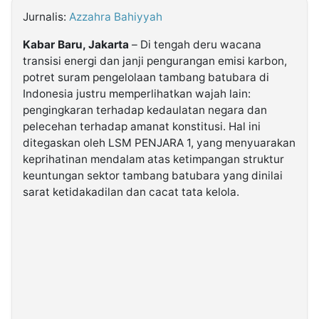
Jurnalis:
Azzahra Bahiyyah
©
Kabar Baru, Jakarta
– Di tengah deru wacana
Kabarbaru.co
-
transisi energi dan janji pengurangan emisi karbon,
2026
potret suram pengelolaan tambang batubara di
Indonesia justru memperlihatkan wajah lain:
PT.
pengingkaran terhadap kedaulatan negara dan
Kabarbaru
Media
pelecehan terhadap amanat konstitusi. Hal ini
Holding
ditegaskan oleh LSM PENJARA 1, yang menyuarakan
keprihatinan mendalam atas ketimpangan struktur
keuntungan sektor tambang batubara yang dinilai
sarat ketidakadilan dan cacat tata kelola.