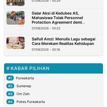
07/08/2026 - 00:26
Gelar Aksi di Kedubes AS,
Mahasiswa Tolak Personnel
Protection Agreement demi
Kedaulatan Negara
07/08/2026 - 00:22
Saifull Amzi: Menulis Lagu sebagai
Cara Merekam Realitas Kehidupan
07/08/2026 - 00:18
KABAR PILIHAN
Purwakarta
Sumenep
Om Zein
Polres Purwakarta