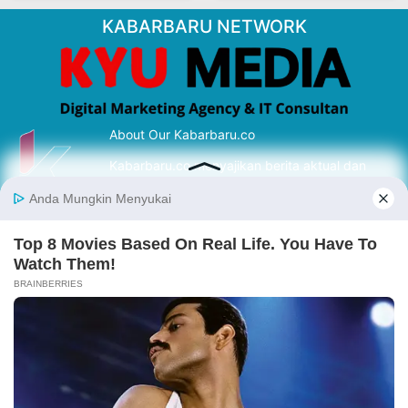
KABARBARU NETWORK
About Our Kabarbaru.co
Kabarbaru.co menyajikan berita aktual dan
inspiratif dari sudut pandang berbaik sangka
serta terverifikasi dari sumber yang tepat.
Follow Kabarbaru
Kabarbaru.co