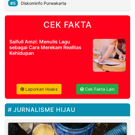
Diskominfo Purwakarta
CEK FAKTA
Saifull Amzi: Menulis Lagu
sebagai Cara Merekam Realitas
Kehidupan
Laporkan Hoaks
Cek Fakta Lain
JURNALISME HIJAU