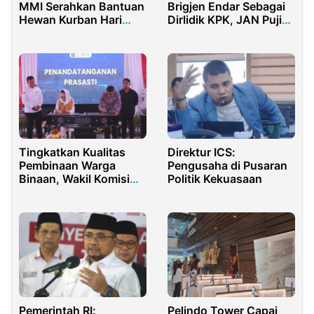
MMI Serahkan Bantuan
Brigjen Endar Sebagai
Hewan Kurban Hari
Dirlidik KPK, JAN Puji
Raya Iduladha
Komitmen
Pemberantasan
Korupsi Kapolri
Tingkatkan Kualitas
Direktur ICS:
Pembinaan Warga
Pengusaha di Pusaran
Binaan, Wakil Komisi
Politik Kekuasaan
XIII DPR -RI Resmikan
Abiyasa Development
Center
Pemerintah RI:
Pelindo Tower Capai