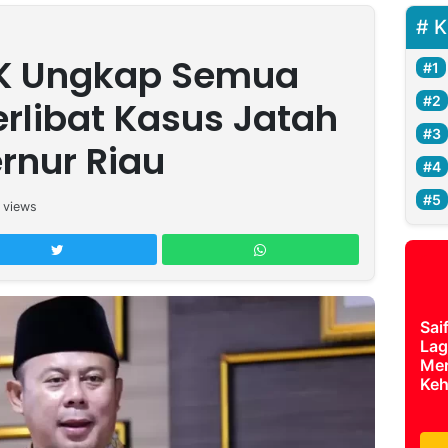
K
PK Ungkap Semua
erlibat Kasus Jatah
rnur Riau
views
Sai
Lag
Mer
Keh