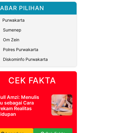
ABAR PILIHAN
Purwakarta
Sumenep
Om Zein
Polres Purwakarta
Diskominfo Purwakarta
CEK FAKTA
full Amzi: Menulis
u sebagai Cara
ekam Realitas
idupan