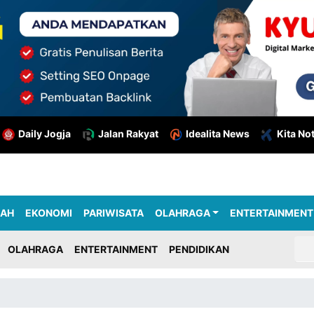
Daily Jogja
Jalan Rakyat
Idealita News
Kita No
RAH
EKONOMI
PARIWISATA
OLAHRAGA
ENTERTAINMENT
OLAHRAGA
ENTERTAINMENT
PENDIDIKAN