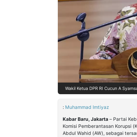
©
Kabarbaru.co
-
2026
PT.
Kabarbaru
Media
Holding
Wakil Ketua DPR RI Cucun A Syamsur
:
Muhammad Imtiyaz
Kabar Baru, Jakarta
– Partai Ke
Komisi Pemberantasan Korupsi (
Abdul Wahid (AW), sebagai tersa