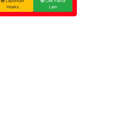
Laporkan
Cek Fakta
Hoaks
Lain