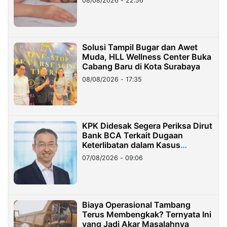
08/08/2026 - 22:56
Solusi Tampil Bugar dan Awet
Muda, HLL Wellness Center Buka
Cabang Baru di Kota Surabaya
08/08/2026 - 17:35
KPK Didesak Segera Periksa Dirut
Bank BCA Terkait Dugaan
Keterlibatan dalam Kasus
Hilangnya Dana Nasabah Rp2,58
07/08/2026 - 09:06
Miliar
Biaya Operasional Tambang
Terus Membengkak? Ternyata Ini
yang Jadi Akar Masalahnya