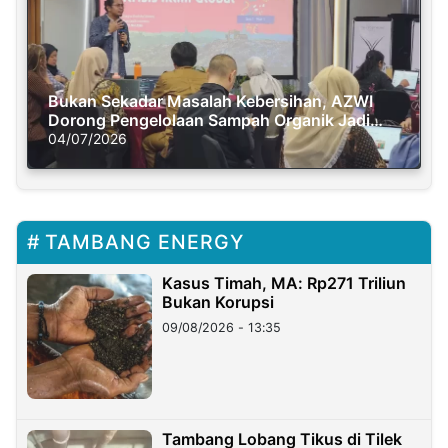
Bukan Sekadar Masalah Kebersihan, AZWI
Dorong Pengelolaan Sampah Organik Jadi
Solusi Krisis Iklim
04/07/2026
TAMBANG ENERGY
Kasus Timah, MA: Rp271 Triliun
Bukan Korupsi
09/08/2026 - 13:35
Tambang Lobang Tikus di Tilek