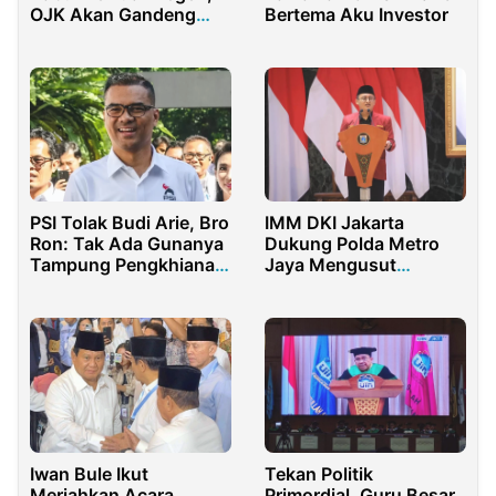
OJK Akan Gandeng
Bertema Aku Investor
Interpol
PSI Tolak Budi Arie, Bro
IMM DKI Jakarta
Ron: Tak Ada Gunanya
Dukung Polda Metro
Tampung Pengkhianat
Jaya Mengusut
Jokowi
Dugaan Korupsi Tanpa
Intervensi
Iwan Bule Ikut
Tekan Politik
Meriahkan Acara
Primordial, Guru Besar