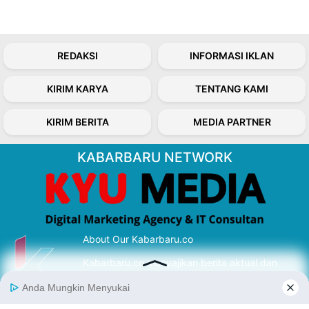
REDAKSI
INFORMASI IKLAN
KIRIM KARYA
TENTANG KAMI
KIRIM BERITA
MEDIA PARTNER
KABARBARU NETWORK
About Our Kabarbaru.co
Kabarbaru.co menyajikan berita aktual dan
inspiratif dari sudut pandang berbaik sangka
serta terverifikasi dari sumber yang tepat.