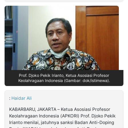
MULTIMEDIA
INDONESIA
Partner
Insight
Suara
Lens
Daily
Jalan
Idealita
Kita
Dinamikapost.com
Radar
Seedbacklink
NTB
Time
IDN
Jogja
Rakyat
News
Notice
Baru
Follow
Kabarbaru
Prof. Djoko Pekik Irianto, Ketua Asosiasi Profesor
Keolahragaan Indonesia (Gambar: dok/istimewa).
:
Haidar Ali
KABARBARU, JAKARTA – Ketua Asosiasi Profesor
Keolahragaan Indonesia (APKORI) Prof. Djoko Pekik
Irianto menilai, jatuhnya sanksi Badan Anti-Doping