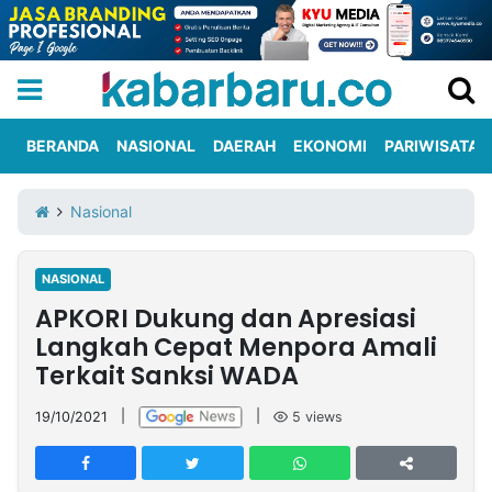
BERANDA
NASIONAL
DAERAH
EKONOMI
PARIWISATA
Informasi
KabarbaruTV
Kirim
Tentang
Nasional
Iklan
Berita
Kami
NASIONAL
Berita
APKORI Dukung dan Apresiasi
Nasional
International
Olahraga
Entertainment
Daerah
Pariwisata
Kuliner
Kolom
Langkah Cepat Menpora Amali
Terkait Sanksi WADA
Network
19/10/2021
|
|
5
views
PT
TREETAN