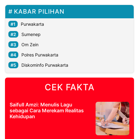
KABAR PILIHAN
Purwakarta
Sumenep
Om Zein
Polres Purwakarta
Diskominfo Purwakarta
CEK FAKTA
Saifull Amzi: Menulis Lagu
sebagai Cara Merekam Realitas
Kehidupan