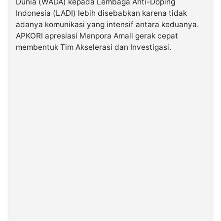
Dunia (WADA) kepada Lembaga Anti-Doping
Indonesia (LADI) lebih disebabkan karena tidak
adanya komunikasi yang intensif antara keduanya.
©
Kabarbaru.co
APKORI apresiasi Menpora Amali gerak cepat
-
2026
membentuk Tim Akselerasi dan Investigasi.
PT.
Kabarbaru
Media
Holding