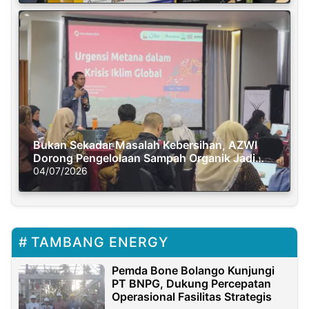
Bukan Sekadar Masalah Kebersihan, AZWI
Dorong Pengelolaan Sampah Organik Jadi
Solusi Krisis Iklim
04/07/2026
TAMBANG ENERGY
Pemda Bone Bolango Kunjungi
PT BNPG, Dukung Percepatan
Operasional Fasilitas Strategis