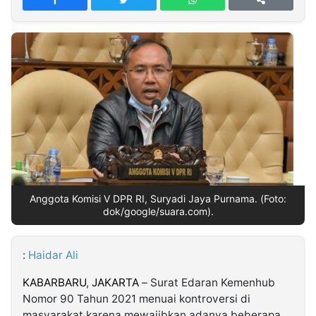
MULTIMEDIA
INDONESIA
Partner
Insight
Suara
Lens
Daily
Jalan
Idealita
Kita
Dinamikapost.com
Radar
Seedbacklink
NTB
Time
IDN
Jogja
Rakyat
News
Notice
Baru
Follow
Kabarbaru
Anggota Komisi V DPR RI, Suryadi Jaya Purnama. (Foto:
dok/google/suara.com).
:
Haidar Ali
KABARBARU
,
JAKARTA
– Surat Edaran Kemenhub
Nomor 90 Tahun 2021 menuai kontroversi di
masyarakat karena mewajibkan adanya beberapa