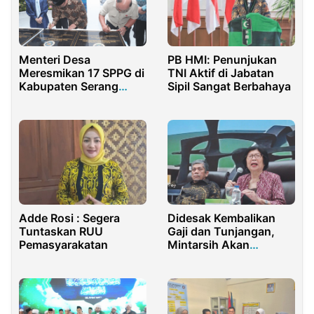
Menteri Desa
PB HMI: Penunjukan
Meresmikan 17 SPPG di
TNI Aktif di Jabatan
Kabupaten Serang
Sipil Sangat Berbahaya
Banten
Adde Rosi : Segera
Didesak Kembalikan
Tuntaskan RUU
Gaji dan Tunjangan,
Pemasyarakatan
Mintarsih Akan
Bersurat ke Ketua DPR
RI