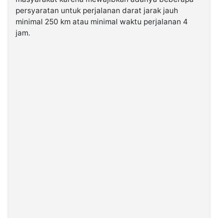
persyaratan untuk perjalanan darat jarak jauh
minimal 250 km atau minimal waktu perjalanan 4
©
Kabarbaru.co
jam.
-
2026
PT.
Kabarbaru
Media
Holding