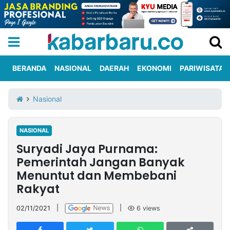
BERANDA
NASIONAL
DAERAH
EKONOMI
PARIWISATA
Informasi
KabarbaruTV
Kirim
Tentang
Nasional
Iklan
Berita
Kami
NASIONAL
Berita
Suryadi Jaya Purnama:
Nasional
International
Olahraga
Entertainment
Daerah
Pariwisata
Kuliner
Kolom
Pemerintah Jangan Banyak
Menuntut dan Membebani
Rakyat
Network
02/11/2021
|
|
6
views
PT
TREETAN