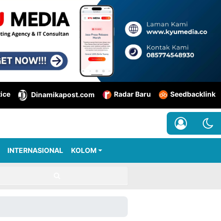
tice
Radar Baru
Seedbacklink
Dinamikapost.com
INTERNASIONAL
KOLOM