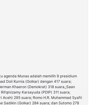
tu agenda Munas adalah memilih 9 presidium
hmad Doli Kurnia (Golkar) dengan 417 suara;
erman Khaeron (Demokrat) 318 suara,;Saan
Rifqinizamy Karsayuda (PDIP) 311 suara;
ri Aceh) 295 suara; Romo H.R. Muhammad Syafii
rse Sadikin (Golkar) 284 suara; dan Sutomo 278