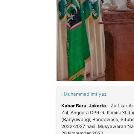
©
Kabarbaru.co
-
2026
PT.
Kabarbaru
Media
Holding
:
Muhammad Imtiyaz
Kabar Baru, Jakarta
–
Zulfikar Ar
Zul, Anggota DPR-RI Komisi XI dar
(Banyuwangi, Bondowoso, Situbo
2022-2027 hasil Musyawarah Nas
28 November 2022.