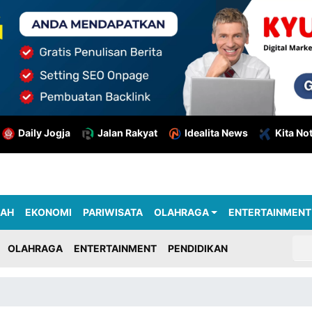
Daily Jogja
Jalan Rakyat
Idealita News
Kita No
RAH
EKONOMI
PARIWISATA
OLAHRAGA
ENTERTAINMENT
OLAHRAGA
ENTERTAINMENT
PENDIDIKAN