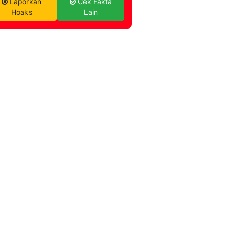
Laporkan
Cek Fakta
Hoaks
Lain