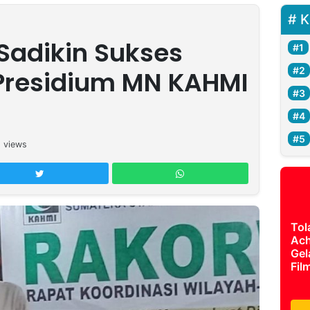
K
 Sadikin Sukses
i Presidium MN KAHMI
6
views
Tol
Ach
Gel
Fil