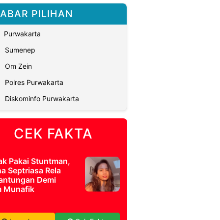
ABAR PILIHAN
Purwakarta
Sumenep
Om Zein
Polres Purwakarta
Diskominfo Purwakarta
CEK FAKTA
ak Pakai Stuntman,
a Septriasa Rela
antungan Demi
m Munafik