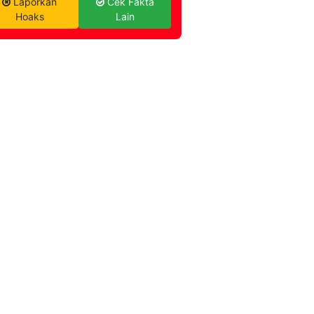
Laporkan
Cek Fakta
Hoaks
Lain