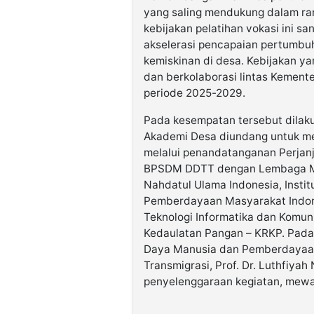
yang saling mendukung dalam ran
kebijakan pelatihan vokasi ini s
akselerasi pencapaian pertumbu
kemiskinan di desa. Kebijakan ya
dan berkolaborasi lintas Kemente
periode 2025-2029.
Pada kesempatan tersebut dilak
Akademi Desa diundang untuk me
melalui penandatanganan Perjanj
BPSDM DDTT dengan Lembaga Mit
Nahdatul Ulama Indonesia, Instit
Pemberdayaan Masyarakat Indon
Teknologi Informatika dan Komuni
Kedaulatan Pangan – KRKP. Pad
Daya Manusia dan Pemberdayaan
Transmigrasi, Prof. Dr. Luthfiya
penyelenggaraan kegiatan, mewak