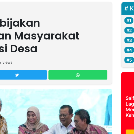
K
bijakan
an Masyarakat
si Desa
5
views
Sai
Lag
Mer
Keh