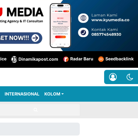
tice
Radar Baru
Seedbacklink
Dinamikapost.com
INTERNASIONAL
KOLOM