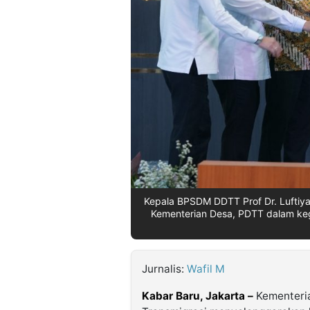
©
Kabarbaru.co
-
2026
PT.
Kabarbaru
Media
Holding
Kepala BPSDM DDTT Prof Dr. Luftiya
Kementerian Desa, PDTT dalam kegi
Jurnalis:
Wafil M
Kabar Baru, Jakarta –
Kementeri