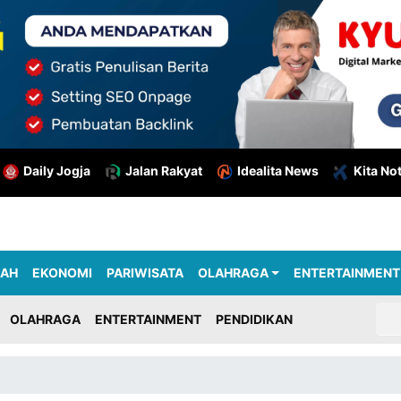
Daily Jogja
Jalan Rakyat
Idealita News
Kita No
RAH
EKONOMI
PARIWISATA
OLAHRAGA
ENTERTAINMENT
OLAHRAGA
ENTERTAINMENT
PENDIDIKAN