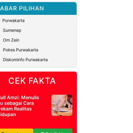
ABAR PILIHAN
Purwakarta
Sumenep
Om Zein
Polres Purwakarta
Diskominfo Purwakarta
CEK FAKTA
full Amzi: Menulis
u sebagai Cara
ekam Realitas
idupan