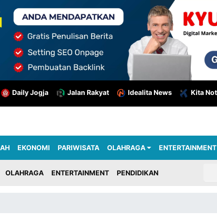
Daily Jogja
Jalan Rakyat
Idealita News
Kita Not
RAH
EKONOMI
PARIWISATA
OLAHRAGA
ENTERTAINMENT
OLAHRAGA
ENTERTAINMENT
PENDIDIKAN