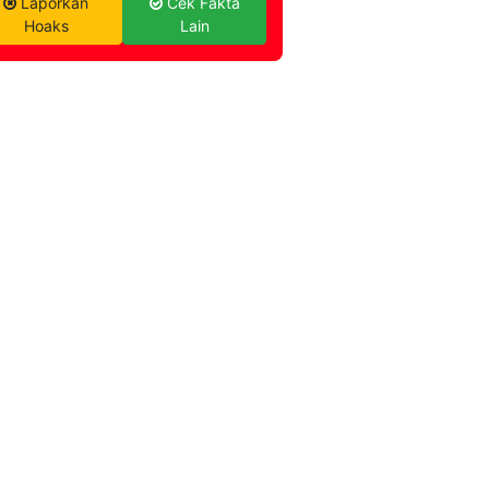
Laporkan
Cek Fakta
Hoaks
Lain