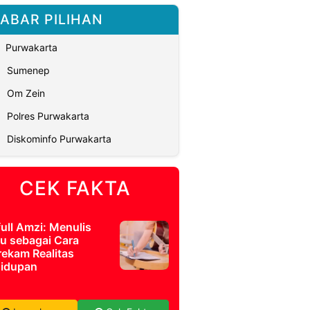
ABAR PILIHAN
Purwakarta
Sumenep
Om Zein
Polres Purwakarta
Diskominfo Purwakarta
CEK FAKTA
full Amzi: Menulis
u sebagai Cara
ekam Realitas
idupan