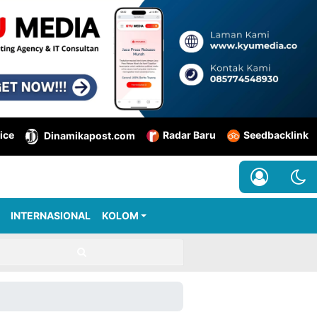
ice
Radar Baru
Seedbacklink
Dinamikapost.com
INTERNASIONAL
KOLOM