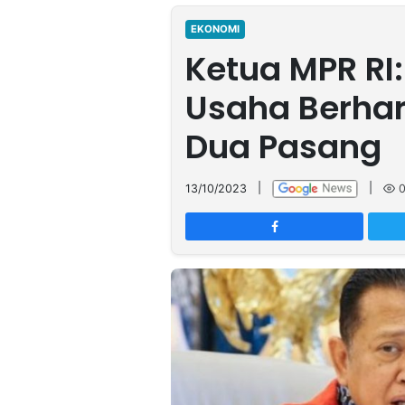
MULTIMEDIA
INDONESIA
EKONOMI
Ketua MPR RI:
Partner
Usaha Berhar
Insight
Suara
Lens
Daily
Jalan
Idealita
Kita
Dinamikapost.com
Radar
Seedbacklink
Dua Pasang
NTB
Time
IDN
Jogja
Rakyat
News
Notice
Baru
13/10/2023
|
|
Follow
Kabarbaru