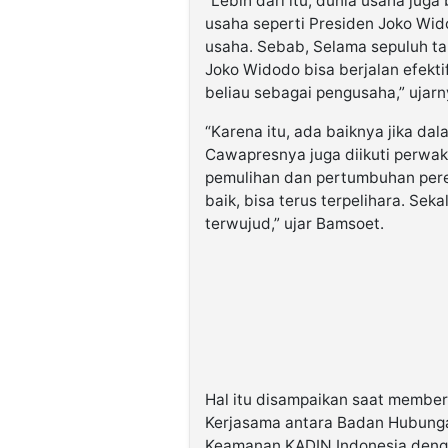
“Lebih dari itu, dunia usaha juga
usaha seperti Presiden Joko Wid
usaha. Sebab, Selama sepuluh t
Joko Widodo bisa berjalan efektif
beliau sebagai pengusaha,” ujarn
“Karena itu, ada baiknya jika da
Cawapresnya juga diikuti perwak
pemulihan dan pertumbuhan pere
baik, bisa terus terpelihara. Se
terwujud,” ujar Bamsoet.
Hal itu disampaikan saat membe
Kerjasama antara Badan Hubung
Keamanan KADIN Indonesia denga