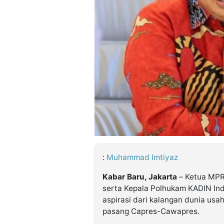
©
Kabarbaru.co
-
2026
PT.
Kabarbaru
Media
Holding
:
Muhammad Imtiyaz
Kabar Baru, Jakarta
– Ketua MPR 
serta Kepala Polhukam KADIN I
aspirasi dari kalangan dunia usa
pasang Capres-Cawapres.