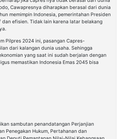
 berharap jika capres nya tidak berasal dari dunia
odo, Cawapresnya diharapkan berasal dari dunia
ahun memimpin Indonesia, pemerintahan Presiden
 dan efisien. Tidak lain karena latar belakang
ya.
lam Pilpres 2024 ini, pasangan Capres-
ilan dari kalangan dunia usaha. Sehingga
konomian yang saat ini sudah berjalan dengan
kaligus memastikan Indonesia Emas 2045 bisa
rikan sambutan penandatangan Perjanjian
an Penegakan Hukum, Pertahanan dan
n Deputi Pemantapan Nilai-Nilai Kebangsaan