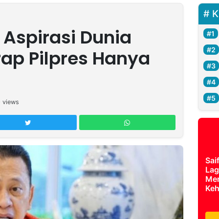
K
 Aspirasi Dunia
ap Pilpres Hanya
0
views
Sai
Lag
Mer
Keh