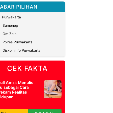
ABAR PILIHAN
Purwakarta
Sumenep
Om Zein
Polres Purwakarta
Diskominfo Purwakarta
CEK FAKTA
full Amzi: Menulis
u sebagai Cara
ekam Realitas
idupan