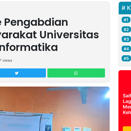
K
e Pengabdian
rakat Universitas
Informatika
7
views
Sai
Lag
Mer
Keh