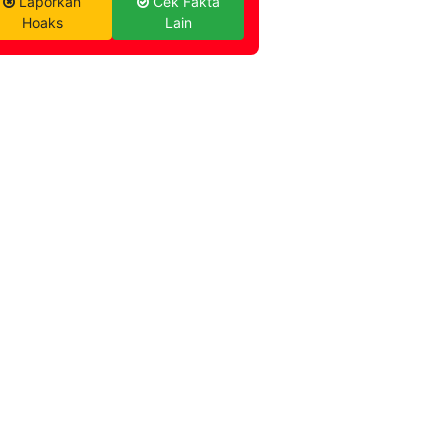
Laporkan
Cek Fakta
Hoaks
Lain