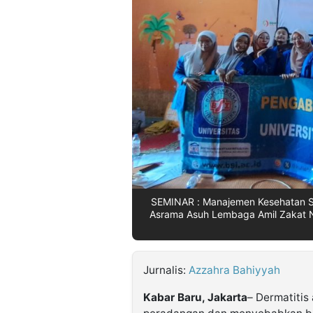
©
Kabarbaru.co
-
2026
PT.
Kabarbaru
Media
Holding
SEMINAR : Manajemen Kesehatan S
Asrama Asuh Lembaga Amil Zakat N
Jurnalis:
Azzahra Bahiyyah
Kabar Baru, Jakarta
– Dermatitis