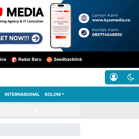
ice
Radar Baru
Seedbacklink
INTERNASIONAL
KOLOM