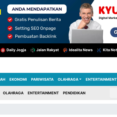
Daily Jogja
Jalan Rakyat
Idealita News
Kita Not
RAH
EKONOMI
PARIWISATA
OLAHRAGA
ENTERTAINMENT
OLAHRAGA
ENTERTAINMENT
PENDIDIKAN