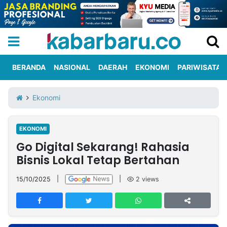
BERANDA
NASIONAL
DAERAH
EKONOMI
PARIWISATA
Informasi
KabarbaruTV
Kirim
Tentang
Ekonomi
Iklan
Berita
Kami
EKONOMI
Berita
Go Digital Sekarang! Rahasia
Nasional
International
Olahraga
Entertainment
Daerah
Pariwisata
Kuliner
Kolom
Bisnis Lokal Tetap Bertahan
15/10/2025
|
|
2
views
Network
PT
TREETAN