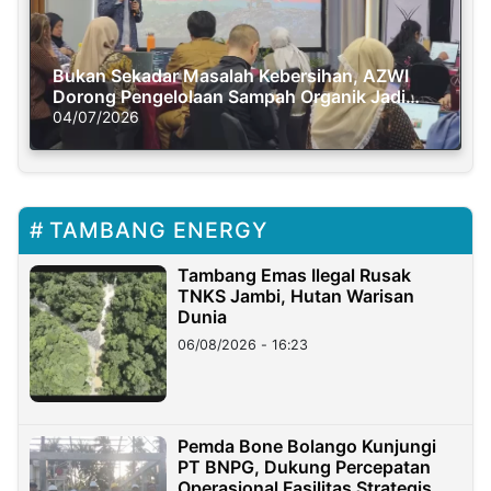
Bukan Sekadar Masalah Kebersihan, AZWI
Dorong Pengelolaan Sampah Organik Jadi
Solusi Krisis Iklim
04/07/2026
TAMBANG ENERGY
Tambang Emas Ilegal Rusak
TNKS Jambi, Hutan Warisan
Dunia
06/08/2026 - 16:23
Pemda Bone Bolango Kunjungi
PT BNPG, Dukung Percepatan
Operasional Fasilitas Strategis