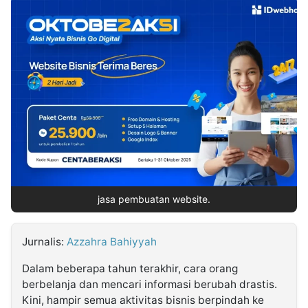
MULTIMEDIA
INDONESIA
Partner
Insight
Suara
Lens
Daily
Jalan
Idealita
Kita
Radar
Seedbacklink
NTB
Time
IDN
Jogja
Rakyat
News
Notice
Baru
Follow
Kabarbaru
jasa pembuatan website.
Jurnalis:
Azzahra Bahiyyah
Dalam beberapa tahun terakhir, cara orang
berbelanja dan mencari informasi berubah drastis.
Kini, hampir semua aktivitas bisnis berpindah ke