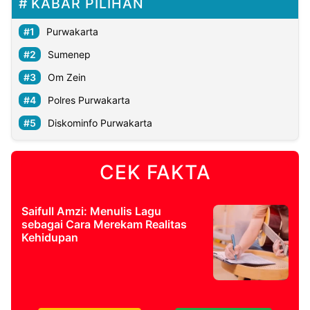
KABAR PILIHAN
Purwakarta
Sumenep
Om Zein
Polres Purwakarta
Diskominfo Purwakarta
CEK FAKTA
Saifull Amzi: Menulis Lagu
sebagai Cara Merekam Realitas
Kehidupan