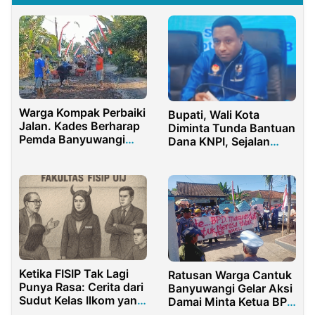
Warga Kompak Perbaiki
Bupati, Wali Kota
Jalan. Kades Berharap
Diminta Tunda Bantuan
Pemda Banyuwangi
Dana KNPI, Sejalan
Segera Percepat
dengan Arahan
Pembangunan Jalan
Gubernur Papua Barat
Desa Tamansari
Daya
Ketika FISIP Tak Lagi
Ratusan Warga Cantuk
Punya Rasa: Cerita dari
Banyuwangi Gelar Aksi
Sudut Kelas Ilkom yang
Damai Minta Ketua BPD
Dikucilkan