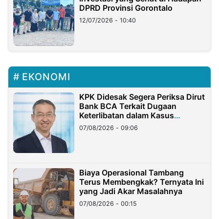
DPRD Provinsi Gorontalo
12/07/2026 - 10:40
EKONOMI
KPK Didesak Segera Periksa Dirut
Bank BCA Terkait Dugaan
Keterlibatan dalam Kasus
Hilangnya Dana Nasabah Rp2,58
07/08/2026 - 09:06
Miliar
Biaya Operasional Tambang
Terus Membengkak? Ternyata Ini
yang Jadi Akar Masalahnya
07/08/2026 - 00:15