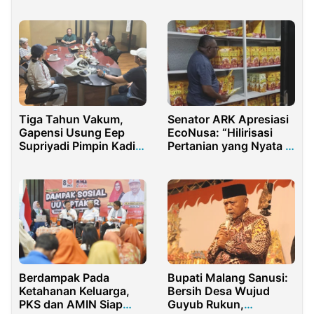
Mundur
Tiga Tahun Vakum,
Senator ARK Apresiasi
Gapensi Usung Eep
EcoNusa: “Hilirisasi
Supriyadi Pimpin Kadin
Pertanian yang Nyata di
Purwakarta
Tanah Papua”
Berdampak Pada
Bupati Malang Sanusi:
Ketahanan Keluarga,
Bersih Desa Wujud
PKS dan AMIN Siap
Guyub Rukun,