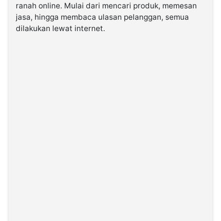
ranah online. Mulai dari mencari produk, memesan
jasa, hingga membaca ulasan pelanggan, semua
©
dilakukan lewat internet.
Kabarbaru.co
-
2026
PT.
Kabarbaru
Media
Holding