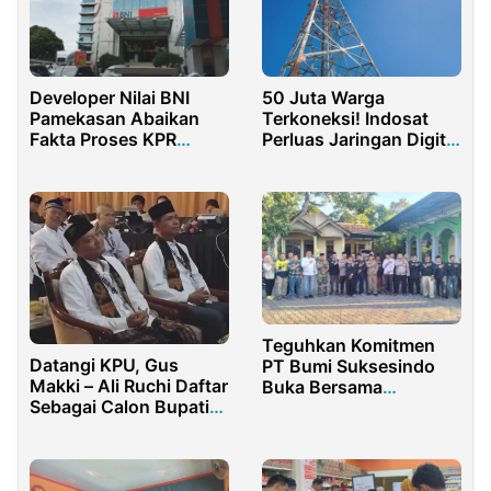
Developer Nilai BNI
50 Juta Warga
Pamekasan Abaikan
Terkoneksi! Indosat
Fakta Proses KPR
Perluas Jaringan Digital
Sumenep
di Jawa Barat
Teguhkan Komitmen
Datangi KPU, Gus
PT Bumi Suksesindo
Makki – Ali Ruchi Daftar
Buka Bersama
Sebagai Calon Bupati
Forpimka dan Warga
dan Wakil Bupati
Pesanggaran
Banyuwangi
Banyuwangi