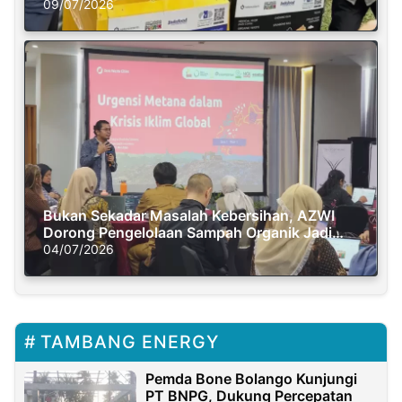
Semasa Piknik
09/07/2026
Bukan Sekadar Masalah Kebersihan, AZWI
Dorong Pengelolaan Sampah Organik Jadi
Solusi Krisis Iklim
04/07/2026
TAMBANG ENERGY
Pemda Bone Bolango Kunjungi
PT BNPG, Dukung Percepatan