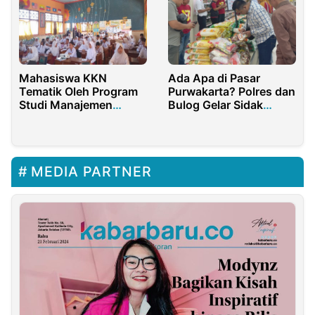
Mahasiswa KKN
Ada Apa di Pasar
Tematik Oleh Program
Purwakarta? Polres dan
Studi Manajemen
Bulog Gelar Sidak
Sumberdaya Perairan
Dadakan
dan Sosiologi
Universitas Trunojoyo
Madura Melakukan
MEDIA PARTNER
Sosialisasi Anti-
Bullying