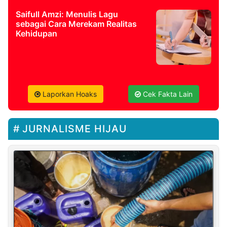
Saifull Amzi: Menulis Lagu
sebagai Cara Merekam Realitas
Kehidupan
Laporkan Hoaks
Cek Fakta Lain
JURNALISME HIJAU