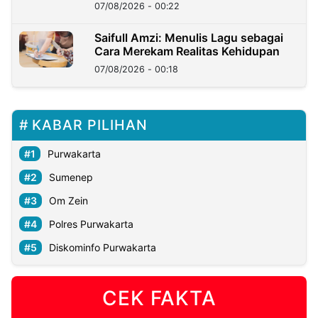
Kedaulatan Negara
07/08/2026 - 00:22
Saifull Amzi: Menulis Lagu sebagai
Cara Merekam Realitas Kehidupan
07/08/2026 - 00:18
KABAR PILIHAN
Purwakarta
Sumenep
Om Zein
Polres Purwakarta
Diskominfo Purwakarta
CEK FAKTA