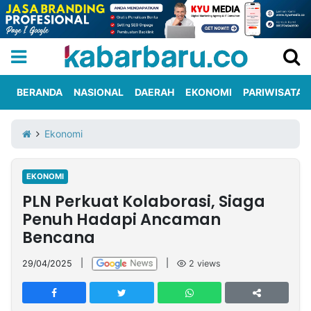
BERANDA
NASIONAL
DAERAH
EKONOMI
PARIWISATA
Informasi
KabarbaruTV
Kirim
Tentang
Ekonomi
Iklan
Berita
Kami
EKONOMI
Berita
PLN Perkuat Kolaborasi, Siaga
Nasional
International
Olahraga
Entertainment
Daerah
Pariwisata
Kuliner
Kolom
Penuh Hadapi Ancaman
Bencana
Network
29/04/2025
|
|
2
views
PT
TREETAN