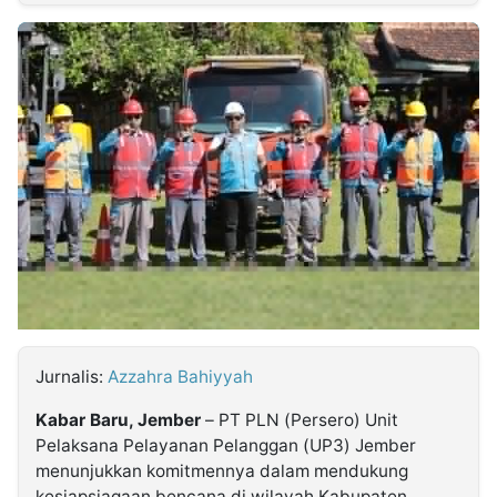
MULTIMEDIA
INDONESIA
Partner
Insight
Suara
Lens
Daily
Jalan
Idealita
Kita
Dinamikapost.com
Radar
Seedbacklink
NTB
Time
IDN
Jogja
Rakyat
News
Notice
Baru
Follow
Kabarbaru
Jurnalis:
Azzahra Bahiyyah
Kabar Baru, Jember
– PT PLN (Persero) Unit
Pelaksana Pelayanan Pelanggan (UP3) Jember
menunjukkan komitmennya dalam mendukung
kesiapsiagaan bencana di wilayah Kabupaten