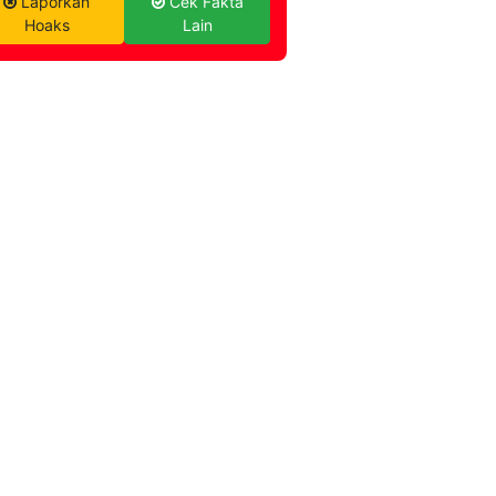
Laporkan
Cek Fakta
Hoaks
Lain