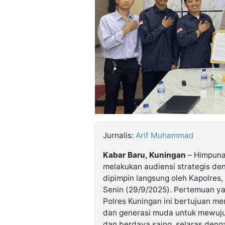
©
Kabarbaru.co
-
2026
PT.
Kabarbaru
Media
Holding
Jurnalis:
Arif Muhammad
Kabar Baru, Kuningan
– Himpuna
melakukan audiensi strategis de
dipimpin langsung oleh Kapolres,
Senin (29/9/2025). Pertemuan yan
Polres Kuningan ini bertujuan me
dan generasi muda untuk mewuju
dan berdaya saing, selaras denga