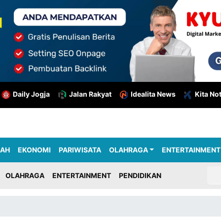
Daily Jogja
Jalan Rakyat
Idealita News
Kita No
RAH
EKONOMI
PARIWISATA
OLAHRAGA
ENTERTAINMENT
OLAHRAGA
ENTERTAINMENT
PENDIDIKAN