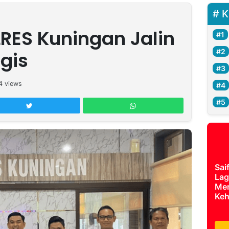
K
RES Kuningan Jalin
egis
4
views
Sai
Lag
Mer
Keh