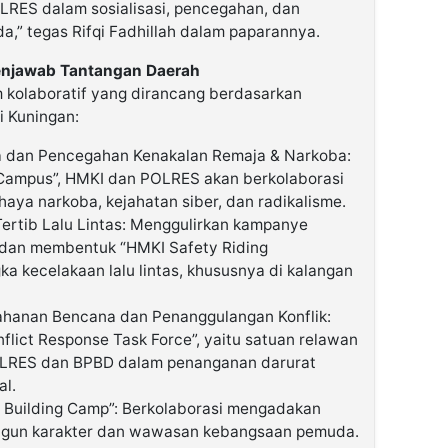
LRES dalam sosialisasi, pencegahan, dan
a,” tegas Rifqi Fadhillah dalam paparannya.
Menjawab Tantangan Daerah
kolaboratif yang dirancang berdasarkan
di Kuningan:
a dan Pencegahan Kenakalan Remaja & Narkoba:
 Campus”, HMKI dan POLRES akan berkolaborasi
aya narkoba, kejahatan siber, dan radikalisme.
ertib Lalu Lintas: Menggulirkan kampanye
 dan membentuk “HMKI Safety Riding
 kecelakaan lalu lintas, khususnya di kalangan
tahanan Bencana dan Penanggulangan Konflik:
lict Response Task Force”, yaitu satuan relawan
POLRES dan BPBD dalam penanganan darurat
al.
r Building Camp”: Berkolaborasi mengadakan
gun karakter dan wawasan kebangsaan pemuda.