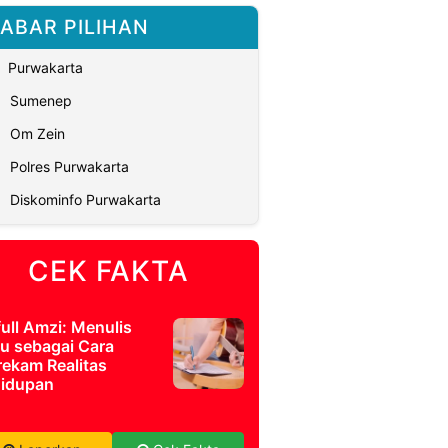
ABAR PILIHAN
Purwakarta
Sumenep
Om Zein
Polres Purwakarta
Diskominfo Purwakarta
CEK FAKTA
full Amzi: Menulis
u sebagai Cara
ekam Realitas
idupan