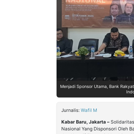
©
Kabarbaru.co
-
2026
PT.
Kabarbaru
Media
Holding
Menjadi Sponsor Utama, Bank Rakyat 
Indo
Jurnalis:
Wafil M
Kabar Baru, Jakarta –
Solidarita
Nasional Yang Disponsori Oleh B