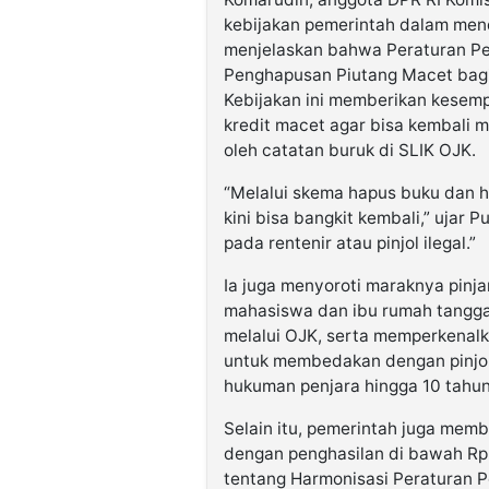
kebijakan pemerintah dalam men
menjelaskan bahwa Peraturan P
Penghapusan Piutang Macet bagi
Kebijakan ini memberikan kese
kredit macet agar bisa kembali
oleh catatan buruk di SLIK OJK.
“Melalui skema hapus buku dan h
kini bisa bangkit kembali,” ujar P
pada rentenir atau pinjol ilegal.”
Ia juga menyoroti maraknya pinjam
mahasiswa dan ibu rumah tangg
melalui OJK, serta memperkenalka
untuk membedakan dengan pinjol i
hukuman penjara hingga 10 tahun
Selain itu, pemerintah juga mem
dengan penghasilan di bawah Rp5
tentang Harmonisasi Peraturan Pe