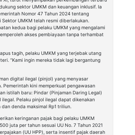
dukung sektor UMKM dan keuangan inklusif. Ia
emerintah Nomor 47 Tahun 2024 tentang
 Sektor UMKM telah resmi diberlakukan.
mpatan kedua bagi pelaku UMKM yang mengalami
 memperoleh akses pembiayaan tanpa terhambat
apus tagih, pelaku UMKM yang terjebak utang
uteri. “Kami ingin mereka tidak lagi bergantung
an digital ilegal (pinjol) yang menyasar
a. Pemerintah kini memperkuat pengawasan
n istilah baru: Pindar (Pinjaman Daring Legal)
legal. Pelaku pinjol ilegal dapat dikenakan
 dan denda maksimal Rp1 triliun.
berikan keringanan pajak bagi pelaku UMKM
00 juta per tahun sesuai UU No. 7 Tahun 2021
rpajakan (UU HPP), serta insentif pajak daerah