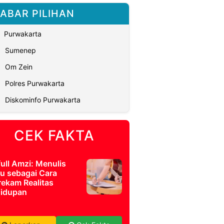
ABAR PILIHAN
Purwakarta
Sumenep
Om Zein
Polres Purwakarta
Diskominfo Purwakarta
CEK FAKTA
full Amzi: Menulis
u sebagai Cara
ekam Realitas
idupan