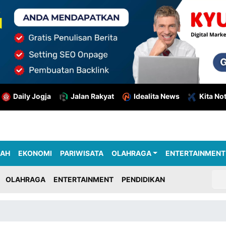
Daily Jogja
Jalan Rakyat
Idealita News
Kita No
RAH
EKONOMI
PARIWISATA
OLAHRAGA
ENTERTAINMENT
OLAHRAGA
ENTERTAINMENT
PENDIDIKAN