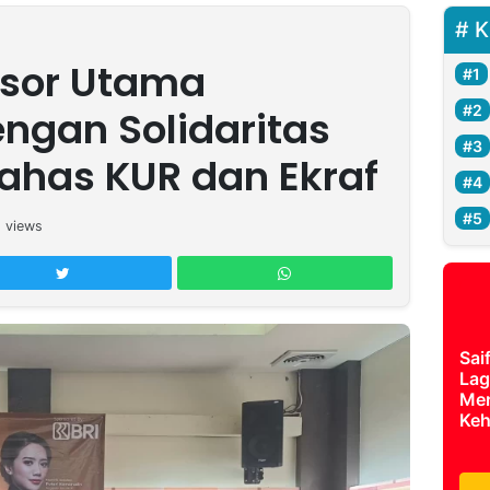
K
nsor Utama
engan Solidaritas
ahas KUR dan Ekraf
6
views
Sai
Lag
Mer
Keh