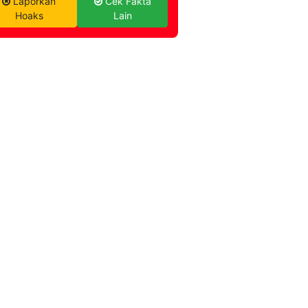
Laporkan
Cek Fakta
Hoaks
Lain