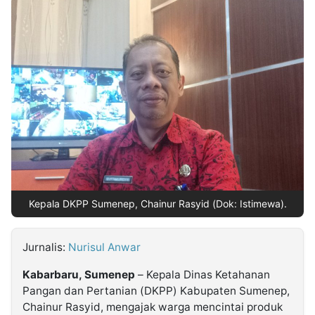
MULTIMEDIA
INDONESIA
Partner
Insight
Suara
Lens
Daily
Jalan
Idealita
Kita
Dinamikapost.com
Radar
Seedbacklink
NTB
Time
IDN
Jogja
Rakyat
News
Notice
Baru
Follow
Kabarbaru
Kepala DKPP Sumenep, Chainur Rasyid (Dok: Istimewa).
Jurnalis:
Nurisul Anwar
Kabarbaru, Sumenep
– Kepala Dinas Ketahanan
Pangan dan Pertanian (DKPP) Kabupaten Sumenep,
Chainur Rasyid, mengajak warga mencintai produk