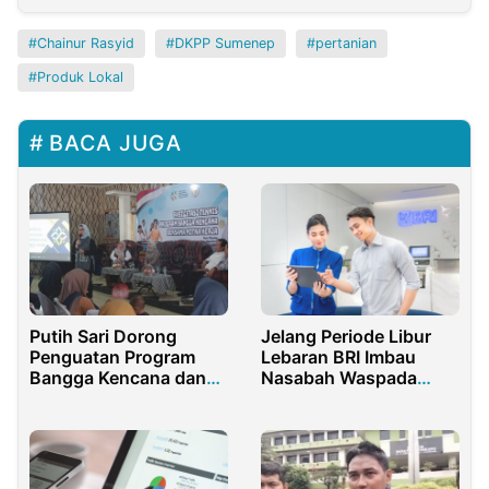
Chainur Rasyid
DKPP Sumenep
pertanian
Produk Lokal
BACA JUGA
Putih Sari Dorong
Jelang Periode Libur
Penguatan Program
Lebaran BRI Imbau
Bangga Kencana dan
Nasabah Waspada
Pencegahan Stunting
Penipuan Modus File
di Purwakarta
APK