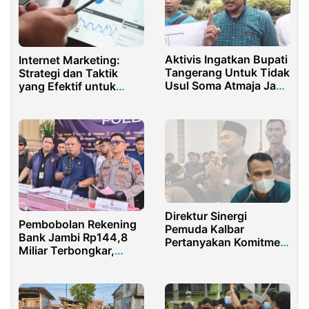
Aktivis Ingatkan Bupati
Internet Marketing:
Tangerang Untuk Tidak
Strategi dan Taktik
Usul Soma Atmaja Jadi
yang Efektif untuk
PJ Sekda
Kesuksesan Bisnis
Online
Direktur Sinergi
Pembobolan Rekening
Pemuda Kalbar
Bank Jambi Rp144,8
Pertanyakan Komitmen
Miliar Terbongkar,
Gubernur Terhadap
Polda Jambi Bekuk
Partisipasi Generasi
Tiga Tersangka
Muda