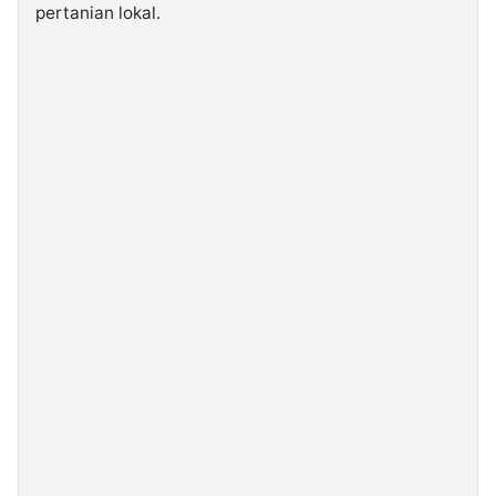
pertanian lokal.
©
Kabarbaru.co
-
2026
PT.
Kabarbaru
Media
Holding