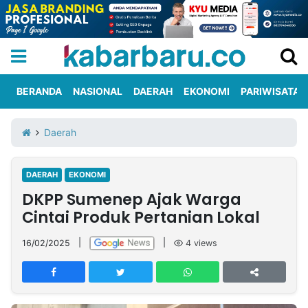
BERANDA
NASIONAL
DAERAH
EKONOMI
PARIWISATA
Informasi
KabarbaruTV
Kirim
Tentang
Daerah
Iklan
Berita
Kami
DAERAH
EKONOMI
Berita
DKPP Sumenep Ajak Warga
Nasional
International
Olahraga
Entertainment
Daerah
Pariwisata
Kuliner
Kolom
Cintai Produk Pertanian Lokal
16/02/2025
|
|
4
views
Network
PT
TREETAN