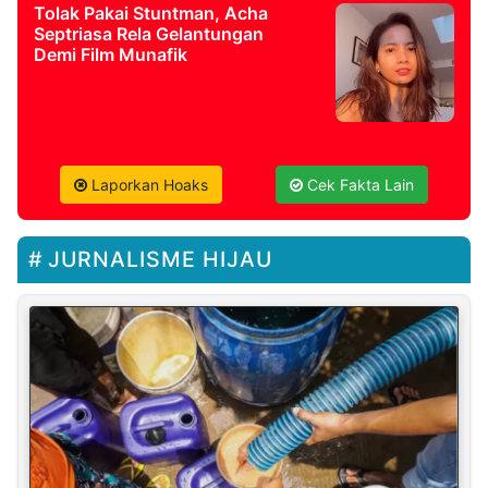
Tolak Pakai Stuntman, Acha
Septriasa Rela Gelantungan
Demi Film Munafik
Laporkan Hoaks
Cek Fakta Lain
JURNALISME HIJAU