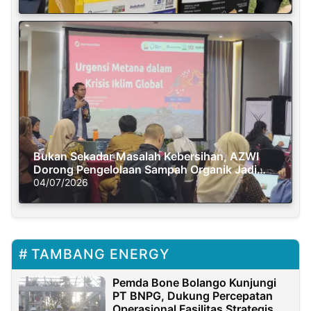
Bukan Sekadar Masalah Kebersihan, AZWI
Dorong Pengelolaan Sampah Organik Jadi
Solusi Krisis Iklim
04/07/2026
TAMBANG ENERGY
Pemda Bone Bolango Kunjungi
PT BNPG, Dukung Percepatan
Operasional Fasilitas Strategis