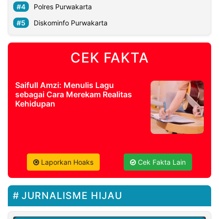
Polres Purwakarta
Diskominfo Purwakarta
CEK FAKTA
Saifull Amzi: Menulis Lagu
sebagai Cara Merekam Realitas
Kehidupan
Laporkan Hoaks
Cek Fakta Lain
JURNALISME HIJAU