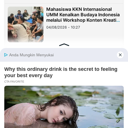
Mahasiswa KKN Internasional
UMM Kenalkan Budaya Indonesia
melalui Workshop Konten Kreatif
di Taiwan
04/08/2026 - 10:27
KKN Berdampak UMM Kelompok
167 Jalin Kolaborasi dengan SDN
1 Karangrejo
02/08/2026 - 19:20
KOLOM
Yang Mahal Bukan Suara Rakyat
29/07/2026 - 00:37