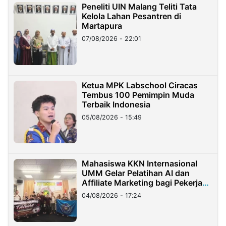
Peneliti UIN Malang Teliti Tata
Kelola Lahan Pesantren di
Martapura
07/08/2026 - 22:01
Ketua MPK Labschool Ciracas
Tembus 100 Pemimpin Muda
Terbaik Indonesia
05/08/2026 - 15:49
Mahasiswa KKN Internasional
UMM Gelar Pelatihan AI dan
Affiliate Marketing bagi Pekerja
Migran Indonesia di Taiwan
04/08/2026 - 17:24