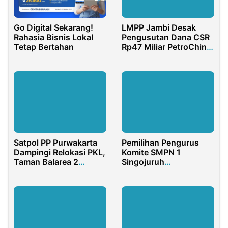
Go Digital Sekarang!
LMPP Jambi Desak
Rahasia Bisnis Lokal
Pengusutan Dana CSR
Tetap Bertahan
Rp47 Miliar PetroChina
di Tanjabtim
Satpol PP Purwakarta
Pemilihan Pengurus
Dampingi Relokasi PKL,
Komite SMPN 1
Taman Balarea 2
Singojuruh
Cikopo Siap
Banyuwangi Periode
Difungsikan
2024-2027 Terkesan
Dipaksakan