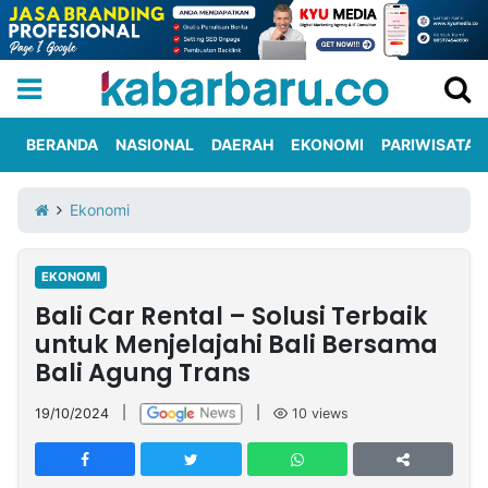
BERANDA
NASIONAL
DAERAH
EKONOMI
PARIWISATA
Informasi
KabarbaruTV
Kirim
Tentang
Ekonomi
Iklan
Berita
Kami
EKONOMI
Berita
Bali Car Rental – Solusi Terbaik
Nasional
International
Olahraga
Entertainment
Daerah
Pariwisata
Kuliner
Kolom
untuk Menjelajahi Bali Bersama
Bali Agung Trans
Network
19/10/2024
|
|
10
views
PT
TREETAN