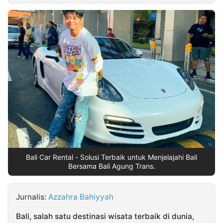
MULTIMEDIA
INDONESIA
Partner
Insight
Suara
Lens
Daily
Jalan
Idealita
Kita
Dinamikapost.com
Radar
Seedbacklink
NTB
Time
IDN
Jogja
Rakyat
News
Notice
Baru
Follow
Kabarbaru
Bali Car Rental - Solusi Terbaik untuk Menjelajahi Bali
Bersama Bali Agung Trans.
Jurnalis:
Azzahra Bahiyyah
Bali, salah satu destinasi wisata terbaik di dunia,