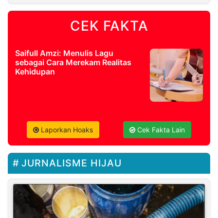
CEK FAKTA
Saifull Amzi: Menulis Lagu
sebagai Cara Merekam Realitas
Kehidupan
Laporkan Hoaks
Cek Fakta Lain
JURNALISME HIJAU