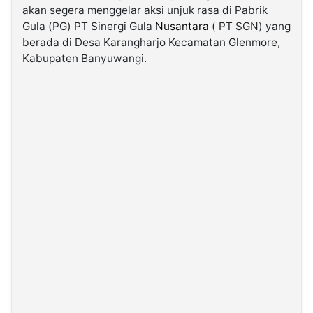
akan segera menggelar aksi unjuk rasa di Pabrik
Gula (PG) PT Sinergi Gula
Nusantara
( PT SGN) yang
©
berada di Desa Karangharjo Kecamatan Glenmore,
Kabarbaru.co
-
Kabupaten Banyuwangi.
2026
PT.
Kabarbaru
Media
Holding