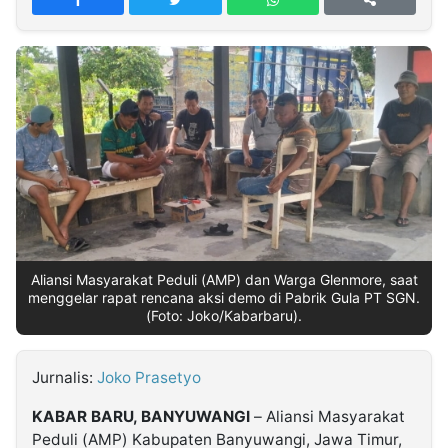
MULTIMEDIA
INDONESIA
Partner
Insight
Suara
Lens
Daily
Jalan
Idealita
Kita
Radar
Seedbacklink
NTB
Time
IDN
Jogja
Rakyat
News
Notice
Baru
Follow
Kabarbaru
Aliansi Masyarakat Peduli (AMP) dan Warga Glenmore, saat
menggelar rapat rencana aksi demo di Pabrik Gula PT SGN.
(Foto: Joko/Kabarbaru).
Jurnalis:
Joko Prasetyo
KABAR BARU, BANYUWANGI
– Aliansi Masyarakat
Peduli (AMP) Kabupaten Banyuwangi, Jawa Timur,