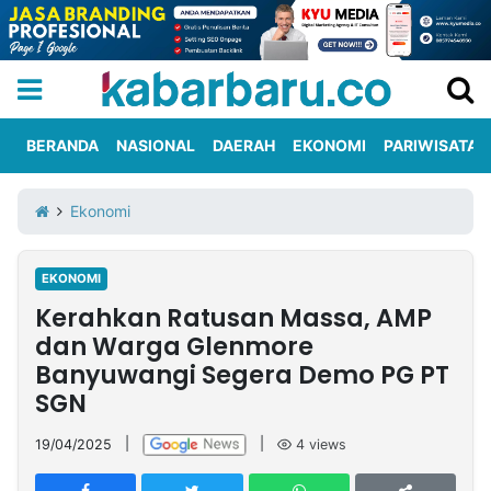
BERANDA
NASIONAL
DAERAH
EKONOMI
PARIWISATA
Informasi
KabarbaruTV
Kirim
Tentang
Ekonomi
Iklan
Berita
Kami
EKONOMI
Berita
Kerahkan Ratusan Massa, AMP
Nasional
International
Olahraga
Entertainment
Daerah
Pariwisata
Kuliner
Kolom
dan Warga Glenmore
Banyuwangi Segera Demo PG PT
SGN
Network
19/04/2025
|
|
4
views
PT
TREETAN