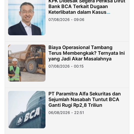
KPK Didesak Segera Periksa Dirut
Bank BCA Terkait Dugaan
Keterlibatan dalam Kasus
Hilangnya Dana Nasabah Rp2,58
07/08/2026 - 09:06
Miliar
Biaya Operasional Tambang
Terus Membengkak? Ternyata Ini
yang Jadi Akar Masalahnya
07/08/2026 - 00:15
PT Paramitra Alfa Sekuritas dan
Sejumlah Nasabah Tuntut BCA
Ganti Rugi Rp2,8 Triliun
06/08/2026 - 22:51