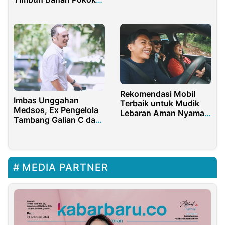
Oligarki
dan Jaga Stabilitas
Harga Jelang
Ramadhan
Rekomendasi Mobil
Imbas Unggahan
Terbaik untuk Mudik
Medsos, Ex Pengelola
Lebaran Aman Nyaman
Tambang Galian C dan
Keluarga Indonesia
Kader Demokrat
Banyuwangi Segera
Laporkan Ketua IWB
MEDIA PARTNER