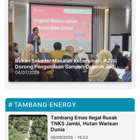
Bukan Sekadar Masalah Kebersihan, AZWI
Dorong Pengelolaan Sampah Organik Jadi
Solusi Krisis Iklim
04/07/2026
TAMBANG ENERGY
Tambang Emas Ilegal Rusak
TNKS Jambi, Hutan Warisan
Dunia
06/08/2026 - 16:23