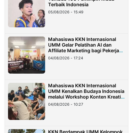
Terbaik Indonesia
05/08/2026 - 15:49
Mahasiswa KKN Internasional
UMM Gelar Pelatihan AI dan
Affiliate Marketing bagi Pekerja
Migran Indonesia di Taiwan
04/08/2026 - 17:24
Mahasiswa KKN Internasional
UMM Kenalkan Budaya Indonesia
melalui Workshop Konten Kreatif
di Taiwan
04/08/2026 - 10:27
KKN Berdampak UMM Kelompok