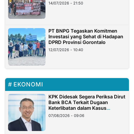
Lampung
14/07/2026 - 21:50
PT BNPG Tegaskan Komitmen
Investasi yang Sehat di Hadapan
DPRD Provinsi Gorontalo
12/07/2026 - 10:40
EKONOMI
KPK Didesak Segera Periksa Dirut
Bank BCA Terkait Dugaan
Keterlibatan dalam Kasus
Hilangnya Dana Nasabah Rp2,58
07/08/2026 - 09:06
Miliar