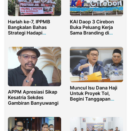
Harlah ke-7, IPPMB
KAI Daop 3 Cirebon
Bangkalan Bahas
Buka Peluang Kerja
Strategi Hadapi
Sama Branding di
Lesunya Pasar Mobil
Stasiun dan Kereta Api
Bekas
Muncul Isu Dana Haji
APPM Apresiasi Sikap
Untuk Proyek Tol,
Kesatria Sekdes
Begini Tanggapan
Gambiran Banyuwangi
Partai Golkar