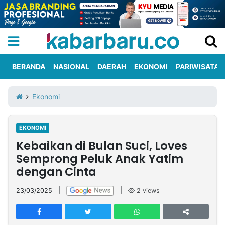
BERANDA
NASIONAL
DAERAH
EKONOMI
PARIWISATA
Informasi
KabarbaruTV
Kirim
Tentang
Ekonomi
Iklan
Berita
Kami
EKONOMI
Berita
Kebaikan di Bulan Suci, Loves
Nasional
International
Olahraga
Entertainment
Daerah
Pariwisata
Kuliner
Kolom
Semprong Peluk Anak Yatim
dengan Cinta
Network
23/03/2025
|
|
2
views
PT
TREETAN