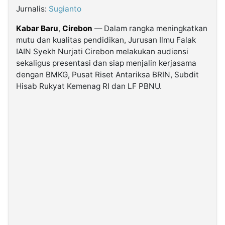
Jurnalis:
Sugianto
©
Kabar Baru
,
Cirebon
— Dalam rangka meningkatkan
Kabarbaru.co
-
mutu dan kualitas pendidikan, Jurusan Ilmu Falak
2026
IAIN Syekh Nurjati Cirebon melakukan audiensi
sekaligus presentasi dan siap menjalin kerjasama
PT.
dengan BMKG, Pusat Riset Antariksa BRIN, Subdit
Kabarbaru
Media
Hisab Rukyat Kemenag RI dan LF PBNU.
Holding