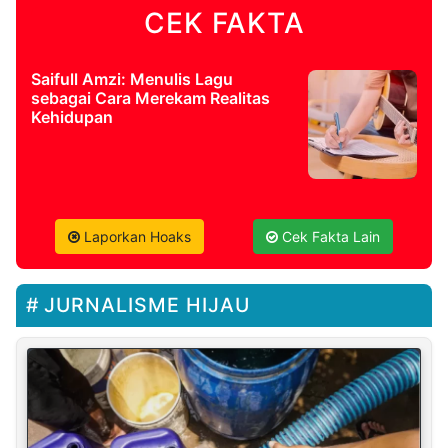
CEK FAKTA
Saifull Amzi: Menulis Lagu
sebagai Cara Merekam Realitas
Kehidupan
Laporkan Hoaks
Cek Fakta Lain
JURNALISME HIJAU