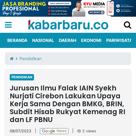
BERANDA
NASIONAL
DAERAH
EKONOMI
PARIWISATA
Informasi
KabarbaruTV
Kirim
Tentang
Pendidikan
Iklan
Berita
Kami
PENDIDIKAN
Berita
Jurusan Ilmu Falak IAIN Syekh
Nasional
International
Olahraga
Entertainment
Daerah
Pariwisata
Kuliner
Kolom
Nurjati Cirebon Lakukan Upaya
Kerja Sama Dengan BMKG, BRIN,
Subdit Hisab Rukyat Kemenag RI
Network
dan LF PBNU
PT
TREETAN
08/07/2023
|
|
2
views