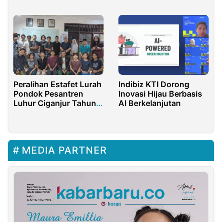
Siswa SMPN 4
Purwakarta
Purwakarta
Peralihan Estafet Lurah
Indibiz KTI Dorong
Pondok Pesantren
Inovasi Hijau Berbasis
Luhur Ciganjur Tahun
AI Berkelanjutan
2025
MEDIA PARTNER