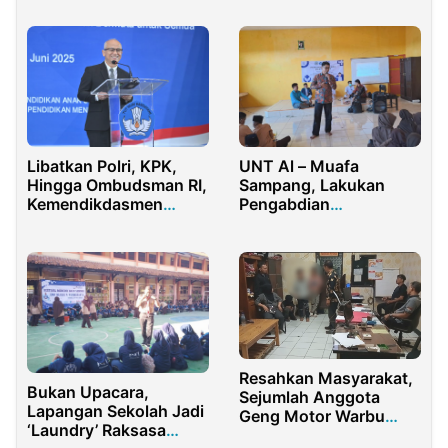
Sejak Dini
UNT Al – Muafa
Libatkan Polri, KPK,
Sampang, Lakukan
Hingga Ombudsman RI,
Pengabdian
Kemendikdasmen
Masyarakat
Minta Awasi Bersama
SPMB 2025
Resahkan Masyarakat,
Bukan Upacara,
Sejumlah Anggota
Lapangan Sekolah Jadi
Geng Motor Warbu
‘Laundry’ Raksasa
Diamankan Polsek Kota