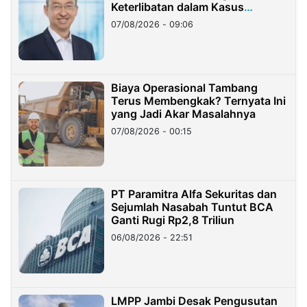
Keterlibatan dalam Kasus
Hilangnya Dana Nasabah Rp2,58
07/08/2026 - 09:06
Miliar
Biaya Operasional Tambang
Terus Membengkak? Ternyata Ini
yang Jadi Akar Masalahnya
07/08/2026 - 00:15
PT Paramitra Alfa Sekuritas dan
Sejumlah Nasabah Tuntut BCA
Ganti Rugi Rp2,8 Triliun
06/08/2026 - 22:51
LMPP Jambi Desak Pengusutan