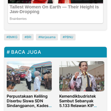
BMKG
BRI
Kerjasama
PBNU
BACA JUGA
Perpustakaan Keliling
Kemendikbudristek
Diserbu Siswa SDN
Sambut Sebanyak
Sindangpanon, Kades:
5.133 Relawan KIP
Literasi Harus Dimulai
Kuliah Merdeka 2023