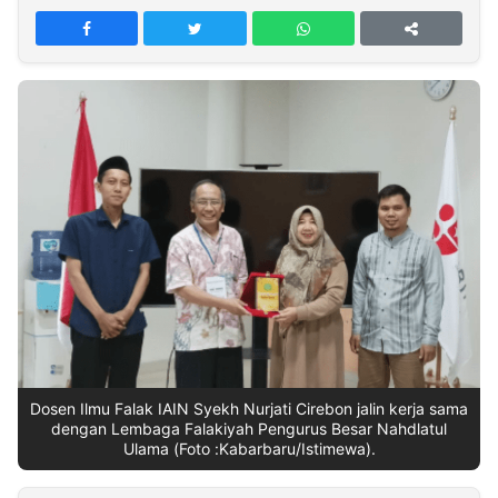
MULTIMEDIA
INDONESIA
Partner
Insight
Suara
Lens
Daily
Jalan
Idealita
Kita
Radar
Seedbacklink
NTB
Time
IDN
Jogja
Rakyat
News
Notice
Baru
Follow
Kabarbaru
Dosen Ilmu Falak IAIN Syekh Nurjati Cirebon jalin kerja sama
dengan Lembaga Falakiyah Pengurus Besar Nahdlatul
Ulama (Foto :Kabarbaru/Istimewa).