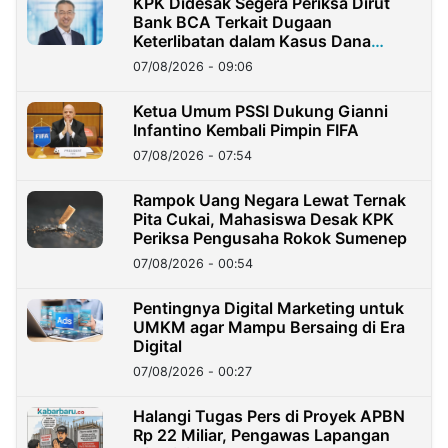
KPK Didesak Segera Periksa Dirut
Bank BCA Terkait Dugaan
Keterlibatan dalam Kasus Dana
Nasabah Rp2,58 Miliar Raib
07/08/2026 - 09:06
Ketua Umum PSSI Dukung Gianni
Infantino Kembali Pimpin FIFA
07/08/2026 - 07:54
Rampok Uang Negara Lewat Ternak
Pita Cukai, Mahasiswa Desak KPK
Periksa Pengusaha Rokok Sumenep
07/08/2026 - 00:54
Pentingnya Digital Marketing untuk
UMKM agar Mampu Bersaing di Era
Digital
07/08/2026 - 00:27
Halangi Tugas Pers di Proyek APBN
Rp 22 Miliar, Pengawas Lapangan