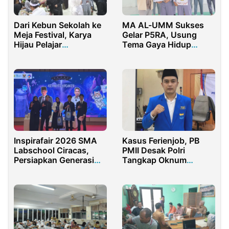
Dari Kebun Sekolah ke
MA AL-UMM Sukses
Meja Festival, Karya
Gelar P5RA, Usung
Hijau Pelajar
Tema Gaya Hidup
Purwakarta Mencuri
Berkelanjutan Dengan
Perhatian
Pemanfaatan Barang
Bekas
Inspirafair 2026 SMA
Kasus Ferienjob, PB
Labschool Ciracas,
PMII Desak Polri
Persiapkan Generasi
Tangkap Oknum
Muda Taklukkan
Kemendikbud dan
Tantangan Global
Pejabat Kampus yang
Terlibat