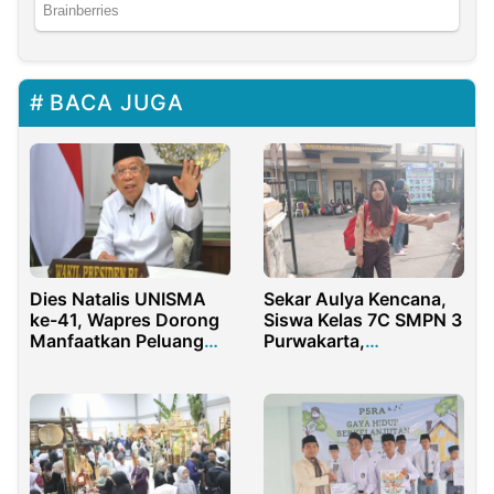
BACA JUGA
Dies Natalis UNISMA
Sekar Aulya Kencana,
ke-41, Wapres Dorong
Siswa Kelas 7C SMPN 3
Manfaatkan Peluang
Purwakarta,
Transformasi Digital
Terinspirasi dari
Pengalaman Berkesan
di Pramuka Blok
Wanakula