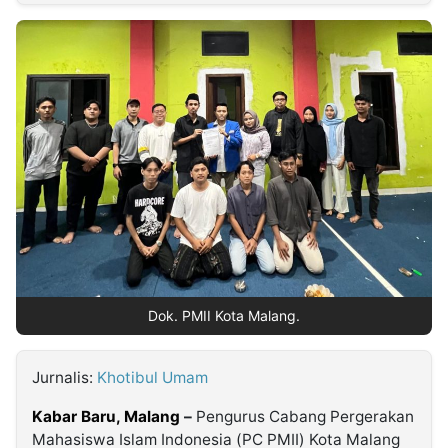
MULTIMEDIA
INDONESIA
Partner
Insight
Suara
Lens
Daily
Jalan
Idealita
Kita
Dinamikapost.com
Radar
Seedbacklink
NTB
Time
IDN
Jogja
Rakyat
News
Notice
Baru
Follow
Kabarbaru
Dok. PMII Kota Malang.
Jurnalis:
Khotibul Umam
Kabar Baru, Malang
–
Pengurus Cabang Pergerakan
Mahasiswa Islam Indonesia (PC PMII) Kota Malang