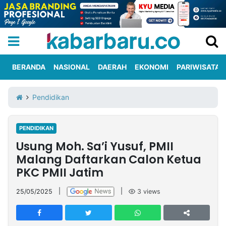
BERANDA
NASIONAL
DAERAH
EKONOMI
PARIWISATA
Informasi
KabarbaruTV
Kirim
Tentang
Pendidikan
Iklan
Berita
Kami
PENDIDIKAN
Berita
Usung Moh. Sa’i Yusuf, PMII
Nasional
International
Olahraga
Entertainment
Daerah
Pariwisata
Kuliner
Kolom
Malang Daftarkan Calon Ketua
PKC PMII Jatim
Network
25/05/2025
|
|
3
views
PT
TREETAN