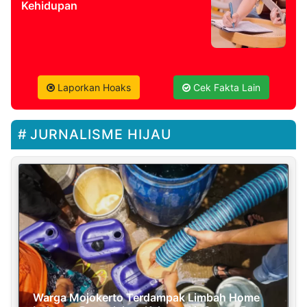
Kehidupan
Laporkan Hoaks
Cek Fakta Lain
JURNALISME HIJAU
Warga Mojokerto Terdampak Limbah Home