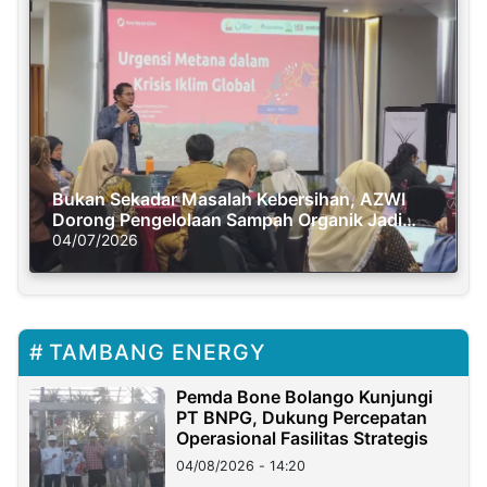
Bukan Sekadar Masalah Kebersihan, AZWI
Dorong Pengelolaan Sampah Organik Jadi
Solusi Krisis Iklim
04/07/2026
TAMBANG ENERGY
Pemda Bone Bolango Kunjungi
PT BNPG, Dukung Percepatan
Operasional Fasilitas Strategis
04/08/2026 - 14:20