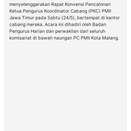
menyelenggarakan Rapat Konvensi Pencalonan
Ketua Pengurus Koordinator Cabang (PKC) PMII
©
Jawa Timur pada Sabtu (24/5), bertempat di kantor
Kabarbaru.co
-
cabang mereka. Acara ini dihadiri oleh Badan
2026
Pengurus Harian dan perwakilan dari seluruh
komisariat di bawah naungan PC PMII Kota Malang.
PT.
Kabarbaru
Media
Holding