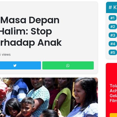
K
u Masa Depan
Halim: Stop
erhadap Anak
5
views
Tol
Ach
Gel
Fil