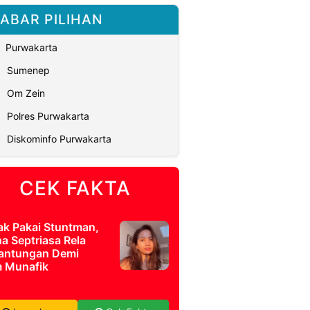
ABAR PILIHAN
Purwakarta
Sumenep
Om Zein
Polres Purwakarta
Diskominfo Purwakarta
CEK FAKTA
ak Pakai Stuntman,
a Septriasa Rela
antungan Demi
m Munafik