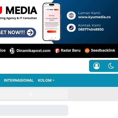
tice
Radar Baru
Seedbacklink
Dinamikapost.com
INTERNASIONAL
KOLOM