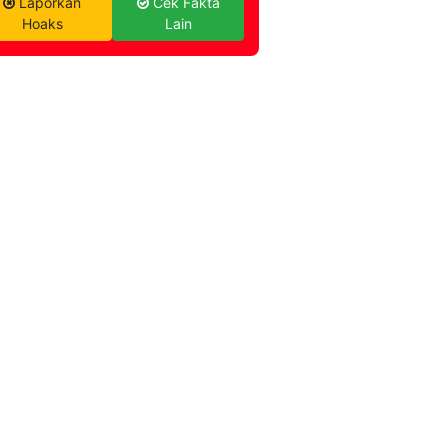
Laporkan
Cek Fakta
Hoaks
Lain