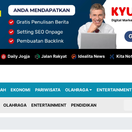
Daily Jogja
Jalan Rakyat
Idealita News
Kita No
RAH
EKONOMI
PARIWISATA
OLAHRAGA
ENTERTAINMENT
OLAHRAGA
ENTERTAINMENT
PENDIDIKAN