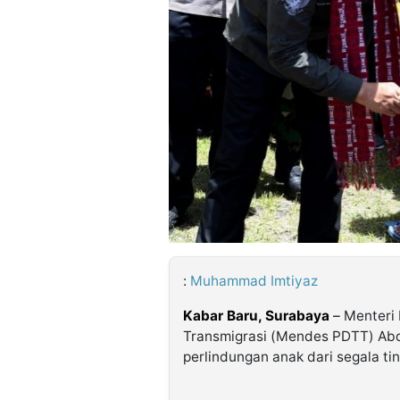
©
Kabarbaru.co
-
2026
PT.
Kabarbaru
Media
Holding
:
Muhammad Imtiyaz
Kabar Baru, Surabaya
–
Menteri 
Transmigrasi (Mendes PDTT) Abd
perlindungan anak dari segala ti