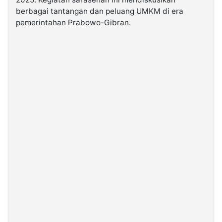
berbagai tantangan dan peluang UMKM di era
pemerintahan Prabowo-Gibran.
©
Kabarbaru.co
-
2026
PT.
Kabarbaru
Media
Holding