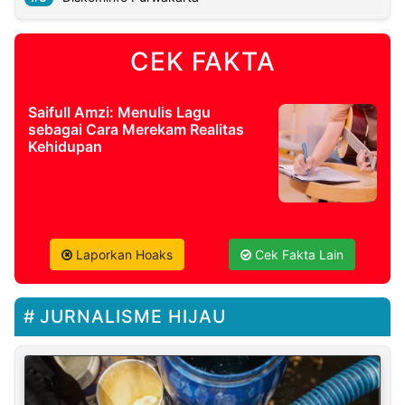
CEK FAKTA
Saifull Amzi: Menulis Lagu
sebagai Cara Merekam Realitas
Kehidupan
Laporkan Hoaks
Cek Fakta Lain
JURNALISME HIJAU