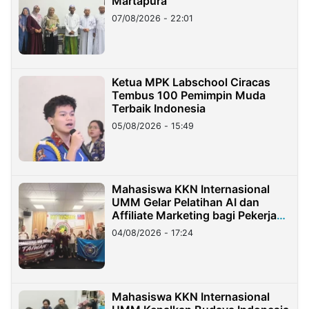
Martapura
07/08/2026 - 22:01
Ketua MPK Labschool Ciracas
Tembus 100 Pemimpin Muda
Terbaik Indonesia
05/08/2026 - 15:49
Mahasiswa KKN Internasional
UMM Gelar Pelatihan AI dan
Affiliate Marketing bagi Pekerja
Migran Indonesia di Taiwan
04/08/2026 - 17:24
Mahasiswa KKN Internasional