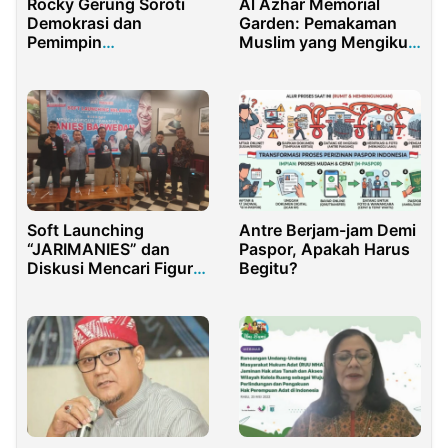
Rocky Gerung Soroti
Al Azhar Memorial
Demokrasi dan
Garden: Pemakaman
Pemimpin
Muslim yang Mengikuti
Transaksional di
Syariat Islam
Lombok
Soft Launching
Antre Berjam-jam Demi
“JARIMANIES” dan
Paspor, Apakah Harus
Diskusi Mencari Figur
Begitu?
Cawapres