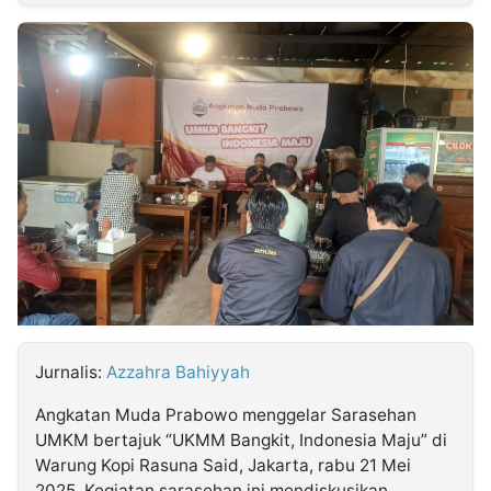
MULTIMEDIA
INDONESIA
Partner
Insight
Suara
Lens
Daily
Jalan
Idealita
Kita
Radar
Seedbacklink
NTB
Time
IDN
Jogja
Rakyat
News
Notice
Baru
Follow
Kabarbaru
Jurnalis:
Azzahra Bahiyyah
Angkatan Muda Prabowo menggelar Sarasehan
UMKM bertajuk “UKMM Bangkit, Indonesia Maju” di
Warung Kopi Rasuna Said, Jakarta, rabu 21 Mei
2025. Kegiatan sarasehan ini mendiskusikan