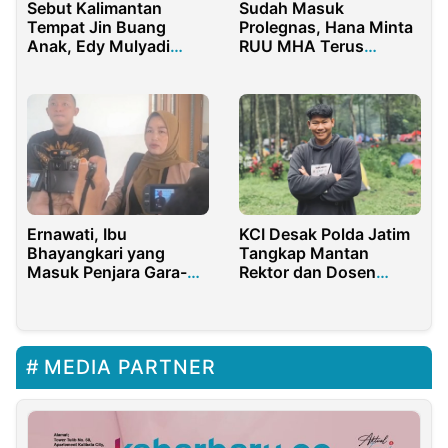
Sebut Kalimantan
Sudah Masuk
Tempat Jin Buang
Prolegnas, Hana Minta
Anak, Edy Mulyadi
RUU MHA Terus
Minta Maaf
Dikawal
Ernawati, Ibu
KCI Desak Polda Jatim
Bhayangkari yang
Tangkap Mantan
Masuk Penjara Gara-
Rektor dan Dosen
gara Percuma Lapor
Unisma Terkait Korupsi
Polisi
Kediri
MEDIA PARTNER