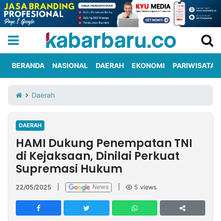
BERANDA
NASIONAL
DAERAH
EKONOMI
PARIWISATA
Informasi
KabarbaruTV
Kirim
Tentang
Daerah
Iklan
Berita
Kami
DAERAH
Berita
HAMI Dukung Penempatan TNI
Nasional
International
Olahraga
Entertainment
Daerah
Pariwisata
Kuliner
Kolom
di Kejaksaan, Dinilai Perkuat
Supremasi Hukum
Network
22/05/2025
|
|
5
views
PT
TREETAN