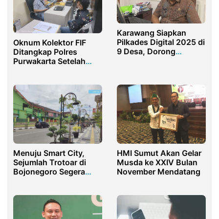
Karawang Siapkan
Pilkades Digital 2025 di
Oknum Kolektor FIF
9 Desa, Dorong
Ditangkap Polres
Transparansi
Purwakarta Setelah
Demokrasi Lokal
Gelapkan Belasan Juta
Uang Konsumen
Menuju Smart City,
HMI Sumut Akan Gelar
Sejumlah Trotoar di
Musda ke XXIV Bulan
Bojonegoro Segera
November Mendatang
Rampung