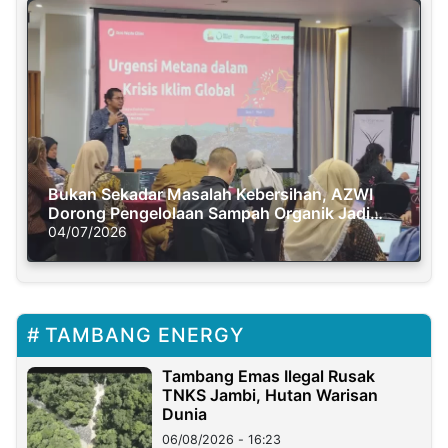
Bukan Sekadar Masalah Kebersihan, AZWI
Dorong Pengelolaan Sampah Organik Jadi
Solusi Krisis Iklim
04/07/2026
TAMBANG ENERGY
Tambang Emas Ilegal Rusak
TNKS Jambi, Hutan Warisan
Dunia
06/08/2026 - 16:23