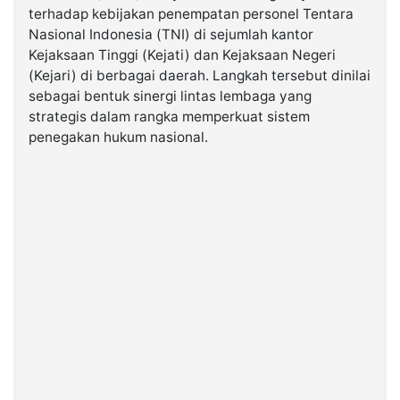
terhadap kebijakan penempatan personel Tentara
Nasional Indonesia (TNI) di sejumlah kantor
©
Kejaksaan Tinggi (Kejati) dan Kejaksaan Negeri
Kabarbaru.co
-
(Kejari) di berbagai daerah. Langkah tersebut dinilai
2026
sebagai bentuk sinergi lintas lembaga yang
strategis dalam rangka memperkuat sistem
PT.
penegakan hukum nasional.
Kabarbaru
Media
Holding