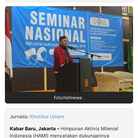
MULTIMEDIA
INDONESIA
Partner
Insight
Suara
Lens
Daily
Jalan
Idealita
Kita
Dinamikapost.com
Radar
Seedbacklink
NTB
Time
IDN
Jogja
Rakyat
News
Notice
Baru
Follow
Kabarbaru
Foto/Istimewa .
Jurnalis:
Khotibul Umam
Kabar Baru, Jakarta –
Himpunan Aktivis Milenial
Indonesia (HAMI) menyatakan dukungannya