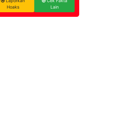
Laporkan
Cek Fakta
Hoaks
Lain