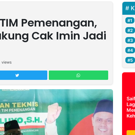
K
 TIM Pemenangan,
ukung Cak Imin Jadi
0
views
Sai
Lag
Mer
Keh