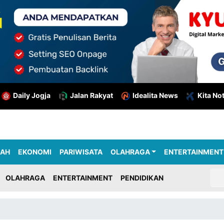
Daily Jogja
Jalan Rakyat
Idealita News
Kita No
RAH
EKONOMI
PARIWISATA
OLAHRAGA
ENTERTAINMENT
OLAHRAGA
ENTERTAINMENT
PENDIDIKAN