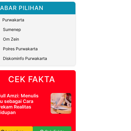
ABAR PILIHAN
Purwakarta
Sumenep
Om Zein
Polres Purwakarta
Diskominfo Purwakarta
CEK FAKTA
full Amzi: Menulis
u sebagai Cara
ekam Realitas
idupan