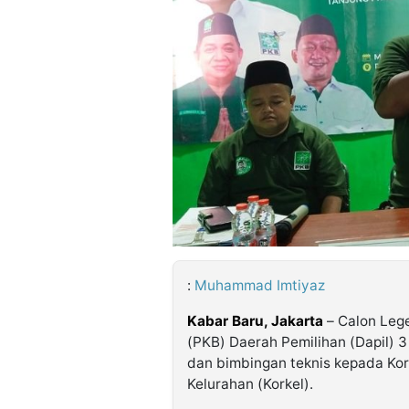
©
Kabarbaru.co
-
2026
PT.
Kabarbaru
Media
Holding
:
Muhammad Imtiyaz
Kabar Baru, Jakarta
– Calon Leg
(PKB) Daerah Pemilihan (Dapil) 3
dan bimbingan teknis kepada Kor
Kelurahan (Korkel).