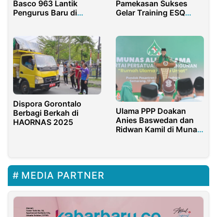
Basco 963 Lantik
Pamekasan Sukses
Pengurus Baru di
Gelar Training ESQ
Tepas Ponpes
untuk ASN
Banyuanyar
Dispora Gorontalo
Ulama PPP Doakan
Berbagi Berkah di
Anies Baswedan dan
HAORNAS 2025
Ridwan Kamil di Munas
Alim Ulama
MEDIA PARTNER