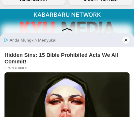
KABARBARU NETWORK
About Our Kabarbaru.co
Kabarbaru.co menyajikan berita aktual dan
inspiratif dari sudut pandang berbaik sangka
serta terverifikasi dari sumber yang tepat.
Follow Kabarbaru