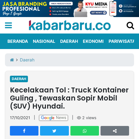
BERANDA
NASIONAL
DAERAH
EKONOMI
PARIWISATA
Informasi
KabarbaruTV
Kirim
Tentang
Daerah
Iklan
Berita
Kami
DAERAH
Berita
Kecelakaan Tol : Truck Kontainer
Nasional
International
Olahraga
Entertainment
Daerah
Pariwisata
Kuliner
Kolom
Guling , Tewaskan Sopir Mobil
(SUV) Hyundai.
Network
17/10/2021
|
|
2
views
PT
TREETAN