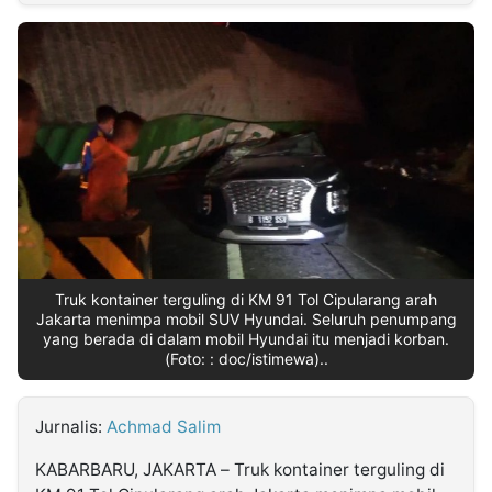
MULTIMEDIA
INDONESIA
Partner
Insight
Suara
Lens
Daily
Jalan
Idealita
Kita
Dinamikapost.com
Radar
Seedbacklink
NTB
Time
IDN
Jogja
Rakyat
News
Notice
Baru
Follow
Kabarbaru
Truk kontainer terguling di KM 91 Tol Cipularang arah
Jakarta menimpa mobil SUV Hyundai. Seluruh penumpang
yang berada di dalam mobil Hyundai itu menjadi korban.
(Foto: : doc/istimewa)..
Jurnalis:
Achmad Salim
KABARBARU, JAKARTA – Truk kontainer terguling di