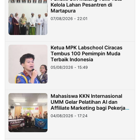
Kelola Lahan Pesantren di
Martapura
07/08/2026 - 22:01
Ketua MPK Labschool Ciracas
Tembus 100 Pemimpin Muda
Terbaik Indonesia
05/08/2026 - 15:49
Mahasiswa KKN Internasional
UMM Gelar Pelatihan AI dan
Affiliate Marketing bagi Pekerja
Migran Indonesia di Taiwan
04/08/2026 - 17:24