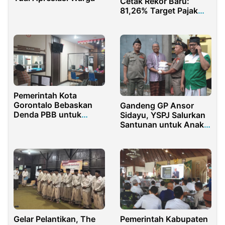
Cetak Rekor Baru:
81,26% Target Pajak
Daerah Tercapai
Sebelum Akhir Tahun
Pemerintah Kota
Gorontalo Bebaskan
Gandeng GP Ansor
Denda PBB untuk
Sidayu, YSPJ Salurkan
Ringankan Beban
Santunan untuk Anak
Warga
Yatim dan Janda
Dhuafa
Gelar Pelantikan, The
Pemerintah Kabupaten