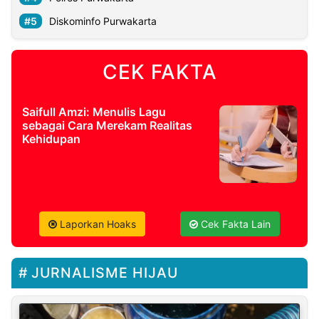
Diskominfo Purwakarta
CEK FAKTA
Saifull Amzi: Menulis Lagu
sebagai Cara Merekam Realitas
Kehidupan
Laporkan Hoaks
Cek Fakta Lain
JURNALISME HIJAU