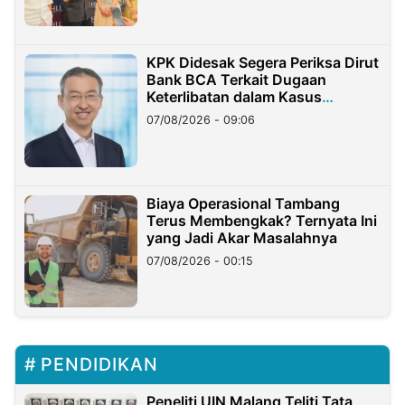
KPK Didesak Segera Periksa Dirut
Bank BCA Terkait Dugaan
Keterlibatan dalam Kasus
Hilangnya Dana Nasabah Rp2,58
07/08/2026 - 09:06
Miliar
Biaya Operasional Tambang
Terus Membengkak? Ternyata Ini
yang Jadi Akar Masalahnya
07/08/2026 - 00:15
PENDIDIKAN
Peneliti UIN Malang Teliti Tata