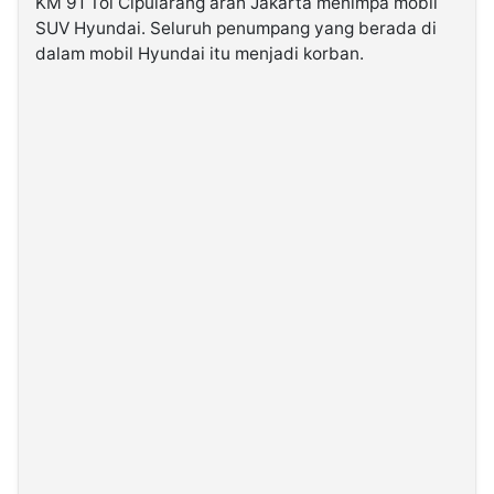
KM 91 Tol Cipularang arah Jakarta menimpa mobil
SUV Hyundai. Seluruh penumpang yang berada di
dalam mobil Hyundai itu menjadi korban.
©
Kabarbaru.co
-
2026
PT.
Kabarbaru
Media
Holding