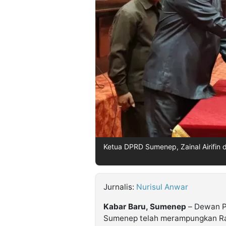
©
Kabarbaru.co
-
2026
PT.
Kabarbaru
Media
Holding
Ketua DPRD Sumenep, Zainal Airifi
Jurnalis:
Nurisul Anwar
Kabar Baru, Sumenep
– Dewan P
Sumenep telah merampungkan Ra