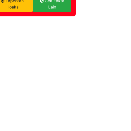
Laporkan
Cek Fakta
Hoaks
Lain