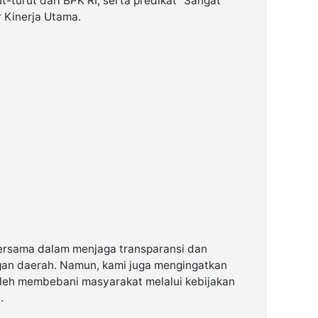
t-turut dari BPK RI, serta predikat “Sangat
r Kinerja Utama.
 bersama dalam menjaga transparansi dan
gan daerah. Namun, kami juga mengingatkan
leh membebani masyarakat melalui kebijakan
.