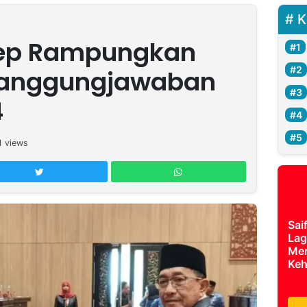
K
ep Rampungkan
tanggungjawaban
4
1
views
Sai
Lag
Mer
Keh