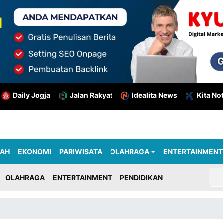
Daily Jogja
Jalan Rakyat
Idealita News
Kita No
RAH
EKONOMI
PARIWISATA
OLAHRAGA
ENTERTAINMENT
OLAHRAGA
ENTERTAINMENT
PENDIDIKAN