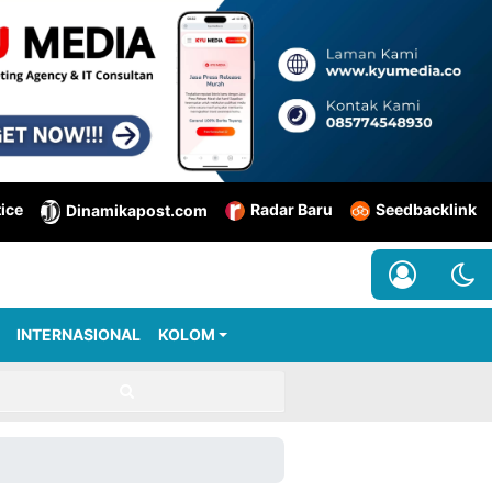
tice
Radar Baru
Seedbacklink
Dinamikapost.com
INTERNASIONAL
KOLOM