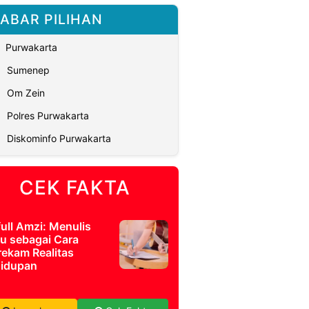
ABAR PILIHAN
Purwakarta
Sumenep
Om Zein
Polres Purwakarta
Diskominfo Purwakarta
CEK FAKTA
full Amzi: Menulis
u sebagai Cara
ekam Realitas
idupan