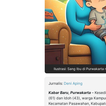
©
Kabarbaru.co
-
2026
PT.
Kabarbaru
Media
Holding
Ilustrasi: Sang Ibu di Purwakart
Jurnalis:
Deni Aping
Kabar Baru, Purwakarta
– Kesed
(61) dan Idoh (43), warga Kampu
Kecamatan Pasawahan, Kabupat