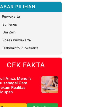
ABAR PILIHAN
Purwakarta
Sumenep
Om Zein
Polres Purwakarta
Diskominfo Purwakarta
CEK FAKTA
full Amzi: Menulis
u sebagai Cara
ekam Realitas
idupan