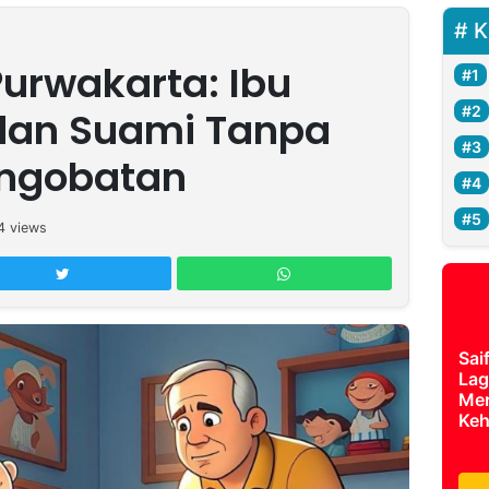
K
 Purwakarta: Ibu
dan Suami Tanpa
engobatan
4
views
Sai
Lag
Mer
Keh