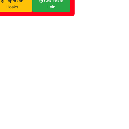
Laporkan
Cek Fakta
Hoaks
Lain