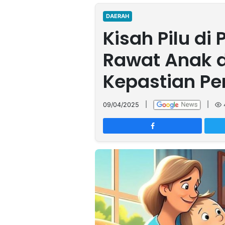
MULTIMEDIA
INDONESIA
DAERAH
Kisah Pilu di
Partner
Rawat Anak 
Insight
Suara
Lens
Daily
Jalan
Idealita
Kita
Dinamikapost.com
Radar
Seedbacklink
Kepastian P
NTB
Time
IDN
Jogja
Rakyat
News
Notice
Baru
09/04/2025
|
|
Follow
Kabarbaru