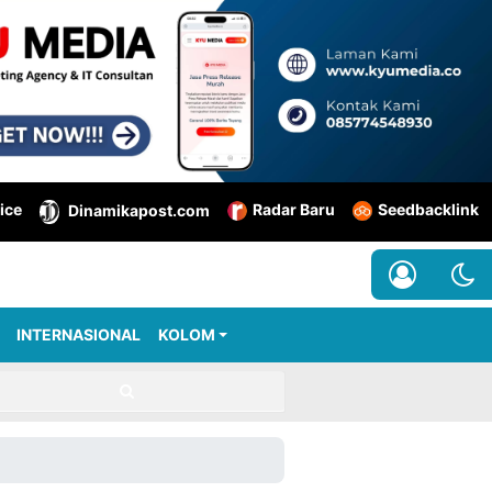
ice
Radar Baru
Seedbacklink
Dinamikapost.com
INTERNASIONAL
KOLOM