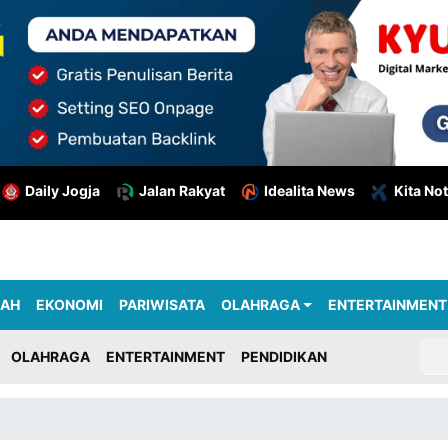
Daily Jogja
Jalan Rakyat
Idealita News
Kita Not
RAH
EKONOMI
PARIWISATA
OLAHRAGA
ENTERTAINMENT
OLAHRAGA
ENTERTAINMENT
PENDIDIKAN