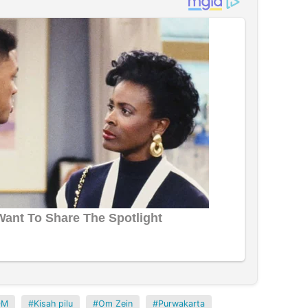
DM
Kisah pilu
Om Zein
Purwakarta