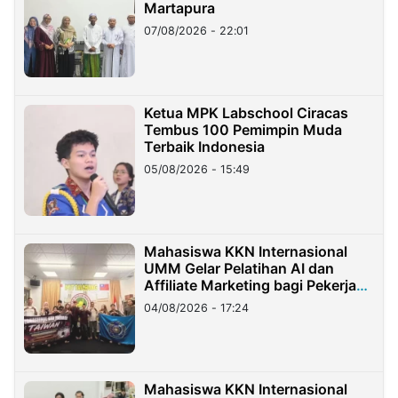
Martapura
07/08/2026 - 22:01
Ketua MPK Labschool Ciracas
Tembus 100 Pemimpin Muda
Terbaik Indonesia
05/08/2026 - 15:49
Mahasiswa KKN Internasional
UMM Gelar Pelatihan AI dan
Affiliate Marketing bagi Pekerja
Migran Indonesia di Taiwan
04/08/2026 - 17:24
Mahasiswa KKN Internasional