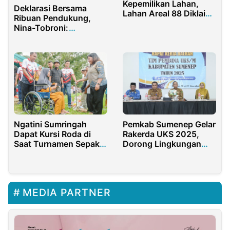
Kepemilikan Lahan,
Deklarasi Bersama
Lahan Areal 88 Diklaim
Ribuan Pendukung,
Sepihak
Nina-Tobroni:
Lanjutkan Indramayu
Bermartabat
Ngatini Sumringah
Pemkab Sumenep Gelar
Dapat Kursi Roda di
Rakerda UKS 2025,
Saat Turnamen Sepak
Dorong Lingkungan
Bola Polres Sergai
Sehat Sekolah
MEDIA PARTNER