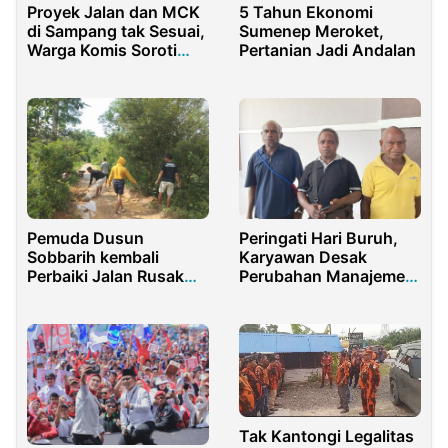
Proyek Jalan dan MCK
5 Tahun Ekonomi
di Sampang tak Sesuai,
Sumenep Meroket,
Warga Komis Soroti
Pertanian Jadi Andalan
Dugaan Penyimpangan
Dana Desa
Pemuda Dusun
Peringati Hari Buruh,
Sobbarih kembali
Karyawan Desak
Perbaiki Jalan Rusak
Perubahan Manajemen
dengan Alat Seadanya
dan Keadilan Upah di
Perusahaan Sawit IKSJ
dan IKS Seget
Tak Kantongi Legalitas