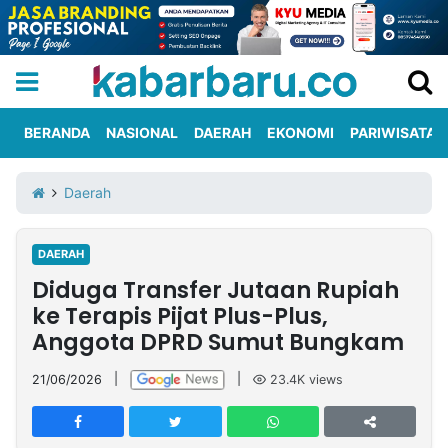
BERANDA
NASIONAL
DAERAH
EKONOMI
PARIWISATA
Informasi
KabarbaruTV
Kirim
Tentang
Daerah
Iklan
Berita
Kami
DAERAH
Berita
Diduga Transfer Jutaan Rupiah
Nasional
International
Olahraga
Entertainment
Daerah
Pariwisata
Kuliner
Kolom
ke Terapis Pijat Plus-Plus,
Anggota DPRD Sumut Bungkam
Network
21/06/2026
|
|
23.4K
views
PT
TREETAN