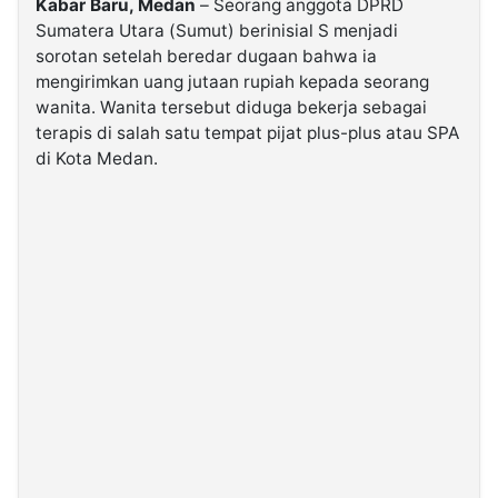
Kabar Baru, Medan
– Seorang anggota DPRD
Sumatera Utara (Sumut) berinisial S menjadi
sorotan setelah beredar dugaan bahwa ia
©
Kabarbaru.co
mengirimkan uang jutaan rupiah kepada seorang
-
2026
wanita. Wanita tersebut diduga bekerja sebagai
terapis di salah satu tempat pijat plus-plus atau SPA
di Kota Medan.
PT.
Kabarbaru
Media
Holding