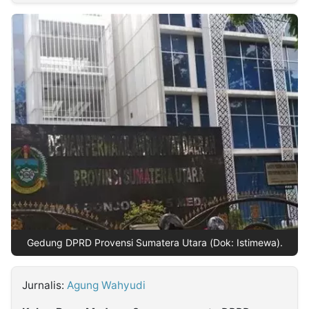
MULTIMEDIA
INDONESIA
Partner
Insight
Suara
Lens
Daily
Jalan
Idealita
Kita
Radar
Seedbacklink
NTB
Time
IDN
Jogja
Rakyat
News
Notice
Baru
Follow
Kabarbaru
Gedung DPRD Provensi Sumatera Utara (Dok: Istimewa).
Jurnalis:
Agung Wahyudi