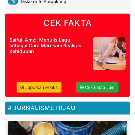
Diskominfo Purwakarta
CEK FAKTA
Saifull Amzi: Menulis Lagu
sebagai Cara Merekam Realitas
Kehidupan
Laporkan Hoaks
Cek Fakta Lain
JURNALISME HIJAU