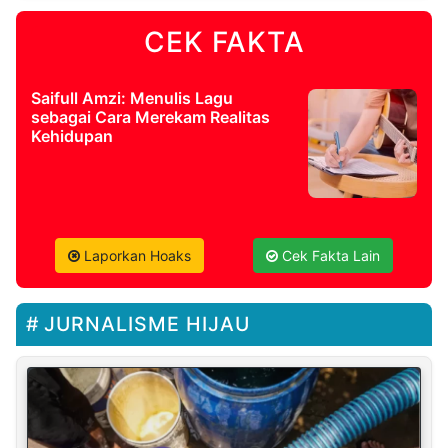
CEK FAKTA
Saifull Amzi: Menulis Lagu
sebagai Cara Merekam Realitas
Kehidupan
Laporkan Hoaks
Cek Fakta Lain
JURNALISME HIJAU