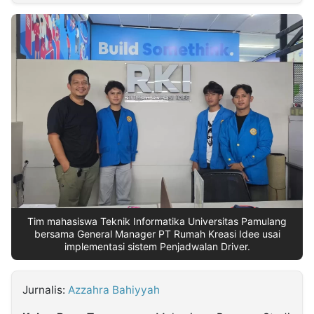
MULTIMEDIA
INDONESIA
Partner
Insight
Suara
Lens
Daily
Jalan
Idealita
Kita
Dinamikapost.com
Radar
Seedbacklink
NTB
Time
IDN
Jogja
Rakyat
News
Notice
Baru
Follow
Kabarbaru
Tim mahasiswa Teknik Informatika Universitas Pamulang
bersama General Manager PT Rumah Kreasi Idee usai
implementasi sistem Penjadwalan Driver.
Jurnalis:
Azzahra Bahiyyah