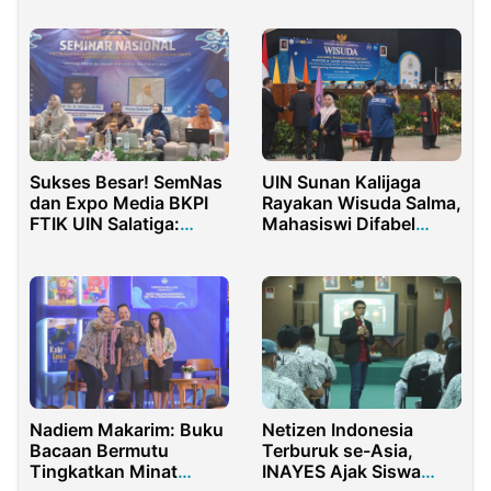
Mahasiswa Dalam
Moderasi Beragama
Sukses Besar! SemNas
UIN Sunan Kalijaga
dan Expo Media BKPI
Rayakan Wisuda Salma,
FTIK UIN Salatiga:
Mahasiswi Difabel
Inovasi Media BK dalam
Down Syndrome
Perpektif Multikultural
Nadiem Makarim: Buku
Netizen Indonesia
Bacaan Bermutu
Terburuk se-Asia,
Tingkatkan Minat
INAYES Ajak Siswa