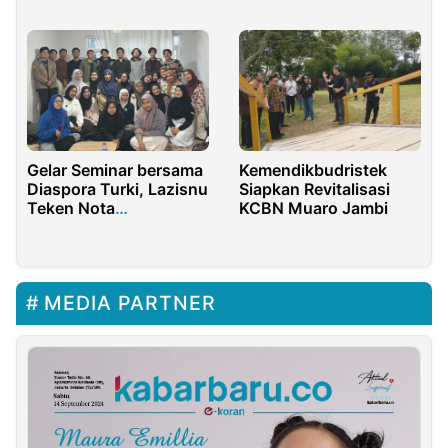
Membaca bagi Anak
Bijak Bersosial Media
Gelar Seminar bersama
Kemendikbudristek
Diaspora Turki, Lazisnu
Siapkan Revitalisasi
Teken Nota
KCBN Muaro Jambi
Kesepahaman dengan
UIN Surakarta
MEDIA PARTNER