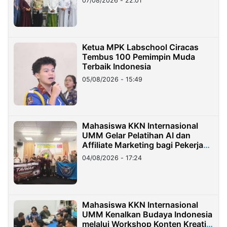
07/08/2026 - 22:01
Ketua MPK Labschool Ciracas
Tembus 100 Pemimpin Muda
Terbaik Indonesia
05/08/2026 - 15:49
Mahasiswa KKN Internasional
UMM Gelar Pelatihan AI dan
Affiliate Marketing bagi Pekerja
Migran Indonesia di Taiwan
04/08/2026 - 17:24
Mahasiswa KKN Internasional
UMM Kenalkan Budaya Indonesia
melalui Workshop Konten Kreatif