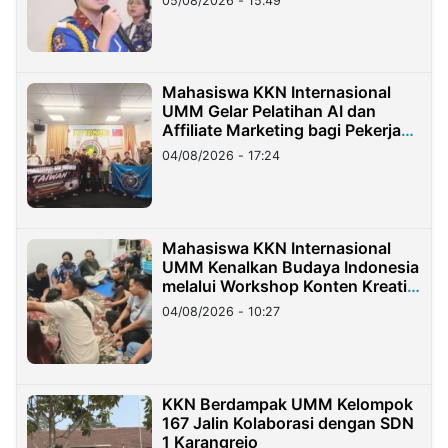
05/08/2026 - 15:49
Mahasiswa KKN Internasional
UMM Gelar Pelatihan AI dan
Affiliate Marketing bagi Pekerja
Migran Indonesia di Taiwan
04/08/2026 - 17:24
Mahasiswa KKN Internasional
UMM Kenalkan Budaya Indonesia
melalui Workshop Konten Kreatif
di Taiwan
04/08/2026 - 10:27
KKN Berdampak UMM Kelompok
167 Jalin Kolaborasi dengan SDN
1 Karangrejo