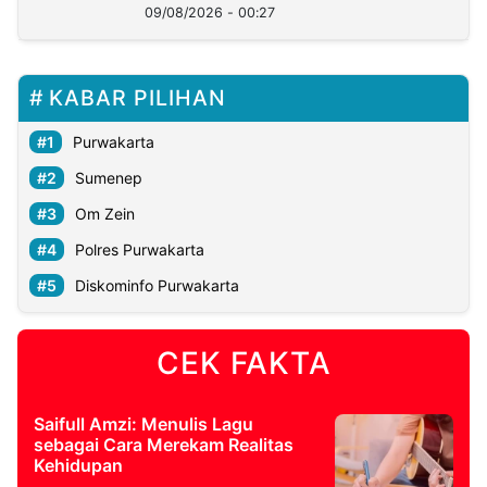
09/08/2026 - 00:27
KABAR PILIHAN
Purwakarta
Sumenep
Om Zein
Polres Purwakarta
Diskominfo Purwakarta
CEK FAKTA
Saifull Amzi: Menulis Lagu
sebagai Cara Merekam Realitas
Kehidupan