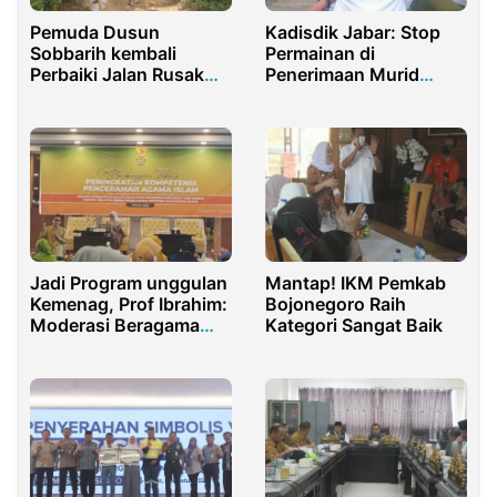
Pemuda Dusun
Kadisdik Jabar: Stop
Sobbarih kembali
Permainan di
Perbaiki Jalan Rusak
Penerimaan Murid
dengan Alat Seadanya
Baru!
Jadi Program unggulan
Mantap! IKM Pemkab
Kemenag, Prof Ibrahim:
Bojonegoro Raih
Moderasi Beragama
Kategori Sangat Baik
Jalan Penguat NKRI