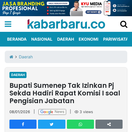
BERANDA
NASIONAL
DAERAH
EKONOMI
PARIWISATA
Informasi
KabarbaruTV
Kirim
Tentang
Daerah
Iklan
Berita
Kami
DAERAH
Berita
Bupati Sumenep Tak Izinkan Pj
Nasional
International
Olahraga
Entertainment
Daerah
Pariwisata
Kuliner
Kolom
Sekda Hadiri Rapat Komisi I soal
Pengisian Jabatan
Network
08/01/2026
|
|
3
views
PT
TREETAN