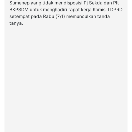
Sumenep yang tidak mendisposisi Pj Sekda dan Plt
BKPSDM untuk menghadiri rapat kerja Komisi I DPRD
©
setempat pada Rabu (7/1) memunculkan tanda
Kabarbaru.co
-
tanya.
2026
PT.
Kabarbaru
Media
Holding