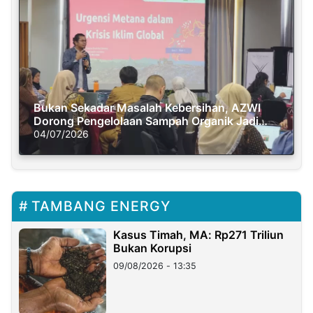
Bukan Sekadar Masalah Kebersihan, AZWI
Dorong Pengelolaan Sampah Organik Jadi
Solusi Krisis Iklim
04/07/2026
TAMBANG ENERGY
Kasus Timah, MA: Rp271 Triliun
Bukan Korupsi
09/08/2026 - 13:35