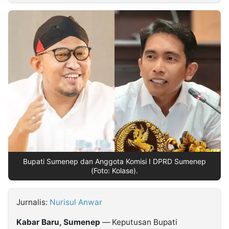
MULTIMEDIA
INDONESIA
Partner
Insight
Suara
Lens
Daily
Jalan
Idealita
Kita
Dinamikapost.com
Radar
Seedbacklink
NTB
Time
IDN
Jogja
Rakyat
News
Notice
Baru
Follow
Kabarbaru
Bupati Sumenep dan Anggota Komisi I DPRD Sumenep
(Foto: Kolase).
Jurnalis:
Nurisul Anwar
Kabar Baru, Sumenep
— Keputusan Bupati