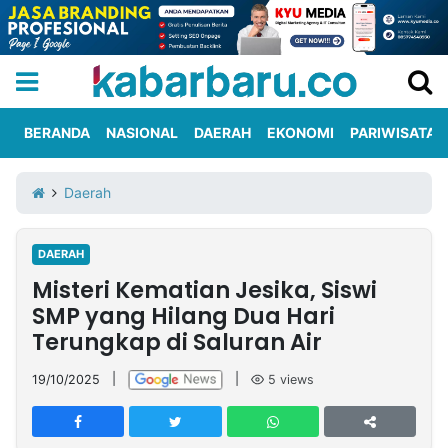
BERANDA
NASIONAL
DAERAH
EKONOMI
PARIWISATA
Informasi
KabarbaruTV
Kirim
Tentang
Daerah
Iklan
Berita
Kami
DAERAH
Berita
Misteri Kematian Jesika, Siswi
Nasional
International
Olahraga
Entertainment
Daerah
Pariwisata
Kuliner
Kolom
SMP yang Hilang Dua Hari
Terungkap di Saluran Air
Network
19/10/2025
|
|
5
views
PT
TREETAN