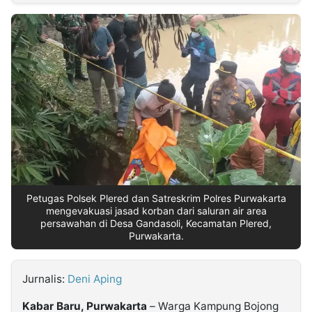
MULTIMEDIA
INDONESIA
Partner
Insight
Suara
Lens
Daily
Jalan
Idealita
Kita
Dinamikapost.com
Radar
Seedbacklink
NTB
Time
IDN
Jogja
Rakyat
News
Notice
Baru
Follow
Kabarbaru
Petugas Polsek Plered dan Satreskrim Polres Purwakarta
mengevakuasi jasad korban dari saluran air area
persawahan di Desa Gandasoli, Kecamatan Plered,
Purwakarta.
Jurnalis:
Deni Aping
Kabar Baru, Purwakarta
– Warga Kampung Bojong