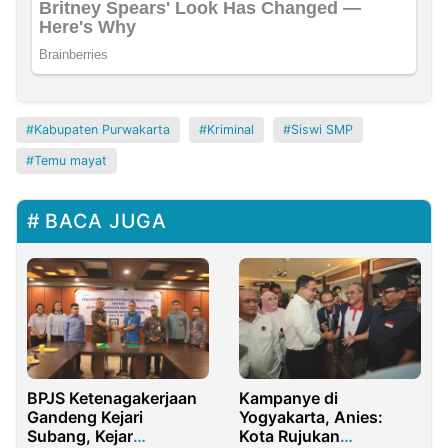
Kabupaten Purwakarta
Kriminal
Siswi SMP
Temu mayat
BACA JUGA
Kampanye di
BPJS Ketenagakerjaan
Yogyakarta, Anies:
Gandeng Kejari
Kota Rujukan
Subang, Kejar