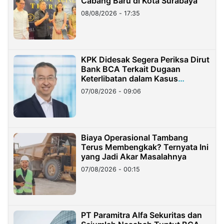
Cabang Baru di Kota Surabaya
08/08/2026 - 17:35
KPK Didesak Segera Periksa Dirut
Bank BCA Terkait Dugaan
Keterlibatan dalam Kasus
Hilangnya Dana Nasabah Rp2,58
07/08/2026 - 09:06
Miliar
Biaya Operasional Tambang
Terus Membengkak? Ternyata Ini
yang Jadi Akar Masalahnya
07/08/2026 - 00:15
PT Paramitra Alfa Sekuritas dan