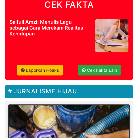
CEK FAKTA
Saifull Amzi: Menulis Lagu
sebagai Cara Merekam Realitas
Kehidupan
Laporkan Hoaks
Cek Fakta Lain
JURNALISME HIJAU