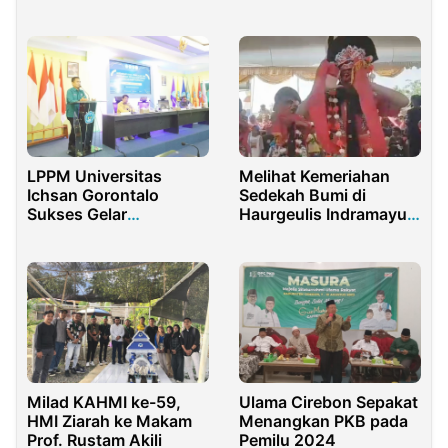
Pembangunan Kualitas
Kepatuhan Badan
Manusia
Usaha
LPPM Universitas
Melihat Kemeriahan
Ichsan Gorontalo
Sedekah Bumi di
Sukses Gelar
Haurgeulis Indramayu,
Diseminasi Penelitian
Karnaval 2 Kilometer
Pengabdian
dan Wayang Kulit
Masyarakat
Semalam Suntuk
Milad KAHMI ke-59,
Ulama Cirebon Sepakat
HMI Ziarah ke Makam
Menangkan PKB pada
Prof. Rustam Akili
Pemilu 2024