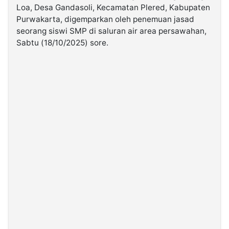
Loa, Desa Gandasoli, Kecamatan Plered, Kabupaten
Purwakarta, digemparkan oleh penemuan jasad
©
seorang siswi SMP di saluran air area persawahan,
Kabarbaru.co
-
Sabtu (18/10/2025) sore.
2026
PT.
Kabarbaru
Media
Holding