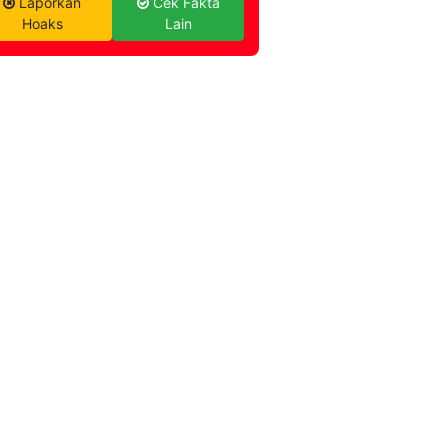
Laporkan
Cek Fakta
Hoaks
Lain