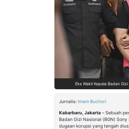
©
Kabarbaru.co
-
2026
PT.
Kabarbaru
Media
Holding
Eks Wakil Kepala Badan Gizi
Jurnalis:
Imam Buchori
Kabarbaru, Jakarta
– Sebuah pes
Badan Gizi Nasional (BGN) Sony 
dugaan korupsi yang tengah dius