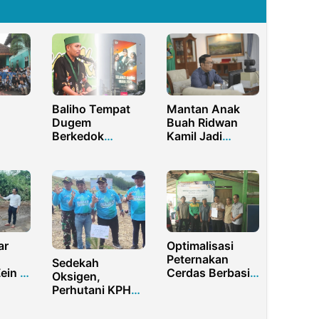
Baliho Tempat
Mantan Anak
Dugem
Buah Ridwan
Berkedok
Kamil Jadi
Universitas,
Tersangka
IKA
HMI: Walikota
Kasus Korupsi
Malang Sengaja
BUMD
Lakukan
Pembiaran
ar
Optimalisasi
Peternakan
Sedekah
ein &
Cerdas Berbasis
Oksigen,
atu
IoT dan Circular
Perhutani KPH
pah!
Economy di
Banyuwangi
Banyumas
Barat Tanam