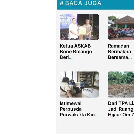
BACA JUGA
Ketua ASKAB
Ramadan
Bone Bolango
Bermakna
Beri
Bersama
Penghargaan
SERIBUAN
Kepada Hi. Arifin
IKAHIMAT
Maliwu di
Wilayah V
Penutupan
Turnamen
Bupati Cup U-18
Istimewa!
Dari TPA Li
Perpusda
Jadi Ruang
Purwakarta Kini
Hijau: Om Z
Sediakan
Warga Bers
Layanan
Lawan Sam
Psikologi Gratis