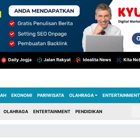
Daily Jogja
Jalan Rakyat
Idealita News
Kita No
RAH
EKONOMI
PARIWISATA
OLAHRAGA
ENTERTAINMENT
OLAHRAGA
ENTERTAINMENT
PENDIDIKAN