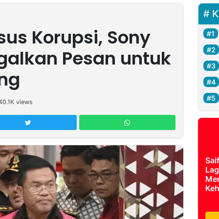
K
sus Korupsi, Sony
galkan Pesan untuk
ang
40.1K
views
Sai
Lag
Mer
Keh