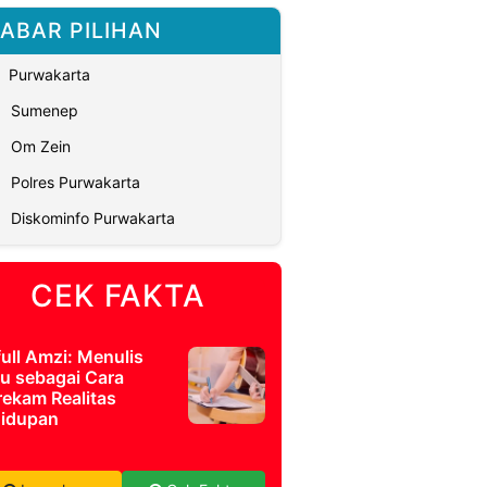
ABAR PILIHAN
Purwakarta
Sumenep
Om Zein
Polres Purwakarta
Diskominfo Purwakarta
CEK FAKTA
full Amzi: Menulis
u sebagai Cara
ekam Realitas
idupan