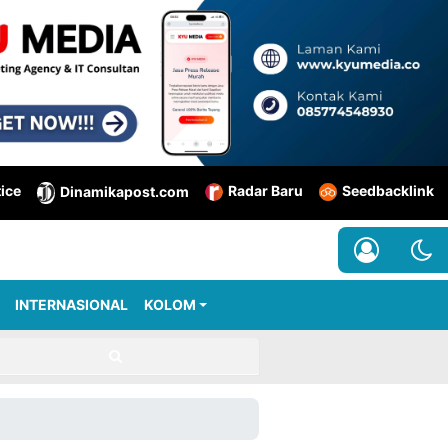
tice
Radar Baru
Seedbacklink
Dinamikapost.com
INTERNASIONAL
KOLOM