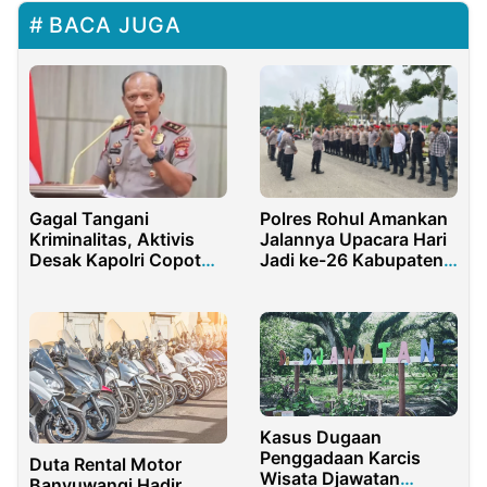
BACA JUGA
Gagal Tangani
Polres Rohul Amankan
Kriminalitas, Aktivis
Jalannya Upacara Hari
Desak Kapolri Copot
Jadi ke-26 Kabupaten
Kapolda Jatim Irjen Pol
Rokan Hulu
Nanang Avianto
Kasus Dugaan
Penggadaan Karcis
Duta Rental Motor
Wisata Djawatan
Banyuwangi Hadir