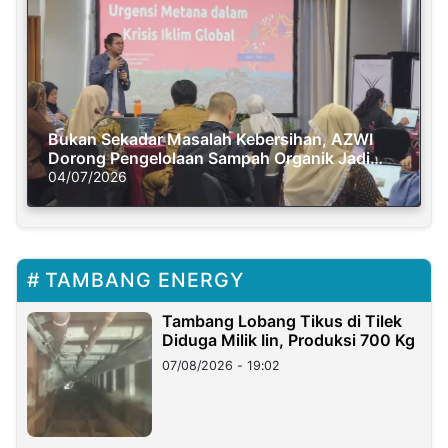
Bukan Sekadar Masalah Kebersihan, AZWI
Dorong Pengelolaan Sampah Organik Jadi
Solusi Krisis Iklim
04/07/2026
TAMBANG ENERGY
Tambang Lobang Tikus di Tilek
Diduga Milik Iin, Produksi 700 Kg
07/08/2026 - 19:02