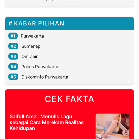
KABAR PILIHAN
Purwakarta
Sumenep
Om Zein
Polres Purwakarta
Diskominfo Purwakarta
CEK FAKTA
Saifull Amzi: Menulis Lagu
sebagai Cara Merekam Realitas
Kehidupan