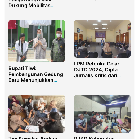
Banyuwangi Mencuat
Dukung Mobilitas
Warga dan Wisatawan
LPM Retorika Gelar
Bupati Tiwi:
DJTD 2024, Cipta
Pembangunan Gedung
Jurnalis Kritis dari
Baru Menunjukkan
STKIP PGRI Sumenep
Warga NU Kompak
Tim Kawalan Andina
P2KD Kabupaten