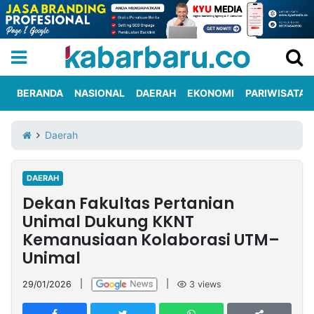
BERANDA
NASIONAL
DAERAH
EKONOMI
PARIWISATA
Informasi
KabarbaruTV
Kirim
Tentang
Daerah
Iklan
Berita
Kami
DAERAH
Berita
Dekan Fakultas Pertanian
Nasional
International
Olahraga
Entertainment
Daerah
Pariwisata
Kuliner
Kolom
Unimal Dukung KKNT
Kemanusiaan Kolaborasi UTM–
Unimal
Network
29/01/2026
|
|
3
views
PT
TREETAN