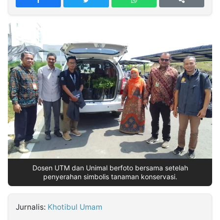
MULTIMEDIA
INDONESIA
Partner
Insight
Suara
Lens
Daily
Jalan
Idealita
Kita
Dinamikapost.com
Radar
Seedbacklink
NTB
Time
IDN
Jogja
Rakyat
News
Notice
Baru
Follow
Kabarbaru
Dosen UTM dan Unimal berfoto bersama setelah
penyerahan simbolis tanaman konservasi.
Jurnalis:
Khotibul Umam