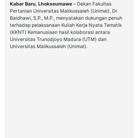
Kabar
Baru
,
Lhokseumawe
– Dekan Fakultas
Pertanian Universitas Malikussaleh (Unimal), Dr.
©
Baidhawi, S.P., M.P., menyatakan dukungan penuh
Kabarbaru.co
-
terhadap pelaksanaan Kuliah Kerja Nyata Tematik
2026
(KKNT) Kemanusiaan hasil kolaborasi antara
Universitas Trunodjoyo Madura (UTM) dan
PT.
Universitas Malikussaleh (Unimal).
Kabarbaru
Media
Holding