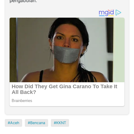
pengabdian.
Aceh
Bencana
KKNT