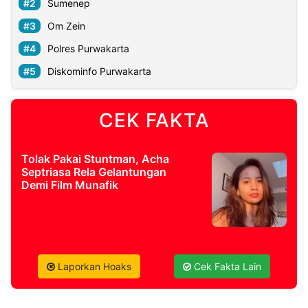
Sumenep
Om Zein
Polres Purwakarta
Diskominfo Purwakarta
CEK FAKTA
Tolak Pakai Stuntman, Acha
Septriasa Rela Gelantungan
Demi Film Munafik
Laporkan Hoaks
Cek Fakta Lain