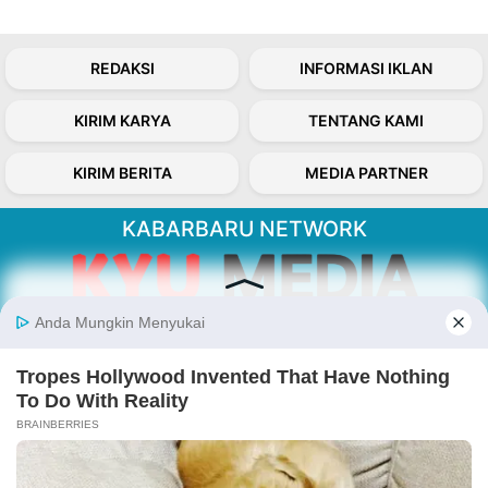
REDAKSI
INFORMASI IKLAN
KIRIM KARYA
TENTANG KAMI
KIRIM BERITA
MEDIA PARTNER
KABARBARU NETWORK
About Our Kabarbaru.co
Kabarbaru.co menyajikan berita aktual dan
inspiratif dari sudut pandang berbaik sangka
serta terverifikasi dari sumber yang tepat.
Follow Kabarbaru