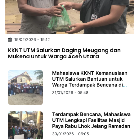
MULTIMEDIA
INDONESIA
Partner
19/02/2026 - 19:12
Insight
Suara
Lens
Daily
Jalan
Idealita
Kita
Dinamikapost.com
Radar
Seedbacklink
KKNT UTM Salurkan Daging Meugang dan
NTB
Time
IDN
Jogja
Rakyat
News
Notice
Baru
Mukena untuk Warga Aceh Utara
Follow
Kabarbaru
Mahasiswa KKNT Kemanusiaan
UTM Salurkan Bantuan untuk
Warga Terdampak Bencana di
Paya Rabu Lhok
31/01/2026 - 05:48
Terdampak Bencana, Mahasiswa
UTM Lengkapi Fasilitas Masjid
Paya Rabu Lhok Jelang Ramadan
30/01/2026 - 06:05