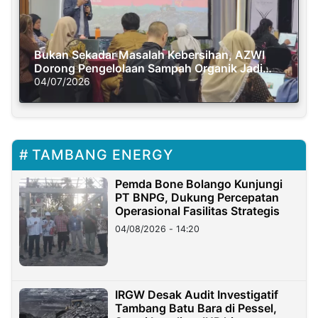
Bukan Sekadar Masalah Kebersihan, AZWI
Dorong Pengelolaan Sampah Organik Jadi
Solusi Krisis Iklim
04/07/2026
TAMBANG ENERGY
Pemda Bone Bolango Kunjungi
PT BNPG, Dukung Percepatan
Operasional Fasilitas Strategis
04/08/2026 - 14:20
IRGW Desak Audit Investigatif
Tambang Batu Bara di Pessel,