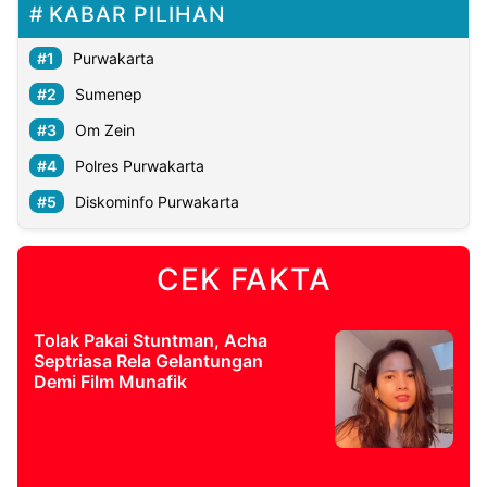
KABAR PILIHAN
Purwakarta
Sumenep
Om Zein
Polres Purwakarta
Diskominfo Purwakarta
CEK FAKTA
Tolak Pakai Stuntman, Acha
Septriasa Rela Gelantungan
Demi Film Munafik