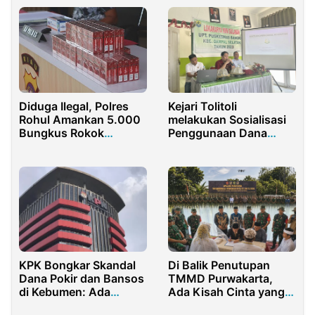
Kejari Tolitoli
Diduga Ilegal, Polres
melakukan Sosialisasi
Rohul Amankan 5.000
Penggunaan Dana
Bungkus Rokok
Operasional Kesehatan
Luffman. Mengapa
terhadap seluruh
Konferensi Pers Dinilai
Puskesmas di
Lamban?
Kabupaten Tolitoli
KPK Bongkar Skandal
Di Balik Penutupan
Dana Pokir dan Bansos
TMMD Purwakarta,
di Kebumen: Ada
Ada Kisah Cinta yang
Potongan 15 Persen!
Akhirnya Resmi