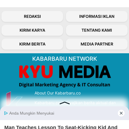
REDAKSI
INFORMASI IKLAN
KIRIM KARYA
TENTANG KAMI
KIRIM BERITA
MEDIA PARTNER
KABARBARU NETWORK
About Our Kabarbaru.co
Kabarbaru.co menyajikan berita aktual dan
inspiratif dari sudut pandang berbaik sangka
serta terverifikasi dari sumber yang tepat.
Follow Kabarbaru