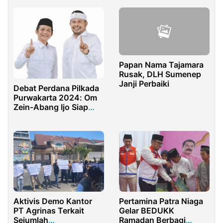
Papan Nama Tajamara
Rusak, DLH Sumenep
Janji Perbaiki
Debat Perdana Pilkada
Purwakarta 2024: Om
Zein-Abang Ijo Siap
Ajak Masyarakat
Menuju Purwakarta
Istimewa
Aktivis Demo Kantor
Pertamina Patra Niaga
PT Agrinas Terkait
Gelar BEDUKK
Sejumlah
Ramadan Berbagi