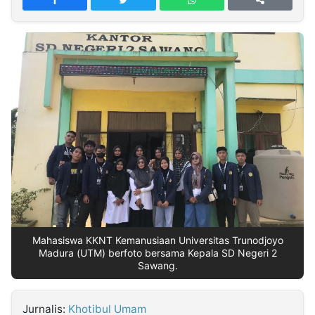
MULTIMEDIA
INDONESIA
Partner
Insight
Suara
Lens
Daily
Jalan
Idealita
Kita
Dinamikapost.com
Radar
Seedbacklink
NTB
Time
IDN
Jogja
Rakyat
News
Notice
Baru
Follow
Kabarbaru
Mahasiswa KKNT Kemanusiaan Universitas Trunodjoyo
Madura (UTM) berfoto bersama Kepala SD Negeri 2
Sawang.
Jurnalis:
Khotibul Umam