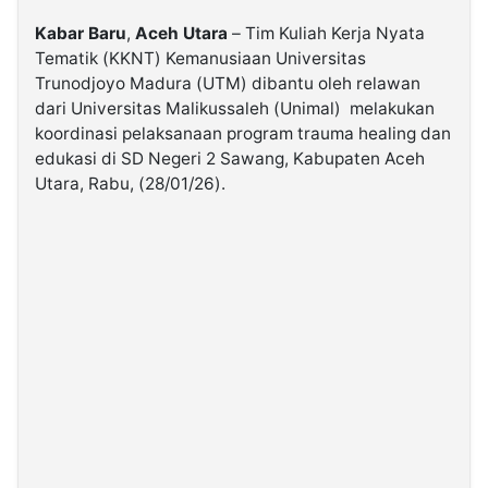
Kabar
Baru
,
Aceh
Utara
– Tim Kuliah Kerja Nyata
©
Tematik (KKNT) Kemanusiaan Universitas
Kabarbaru.co
-
Trunodjoyo Madura (UTM) dibantu oleh relawan
2026
dari Universitas Malikussaleh (Unimal)
melakukan
koordinasi pelaksanaan program trauma healing dan
edukasi di SD Negeri 2 Sawang, Kabupaten Aceh
PT.
Kabarbaru
Utara, Rabu, (28/01/26).
Media
Holding