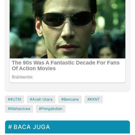
#UTM
Aceh Utara
Bencana
KKNT
Mahasiswa
Pengabdian
BACA JUGA