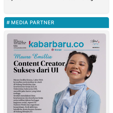
Penyimpangan Proyek
Bersama UMKM dan
KDMP di Madura
Ojol
MEDIA PARTNER