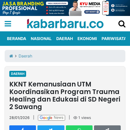
BERANDA
NASIONAL
DAERAH
EKONOMI
PARIWISATA
Informasi
KabarbaruTV
Kirim
Tentang
Daerah
Iklan
Berita
Kami
DAERAH
Berita
KKNT Kemanusiaan UTM
Nasional
International
Olahraga
Entertainment
Daerah
Pariwisata
Kuliner
Kolom
Koordinasikan Program Trauma
Healing dan Edukasi di SD Negeri
2 Sawang
Network
28/01/2026
|
|
1
views
PT
TREETAN