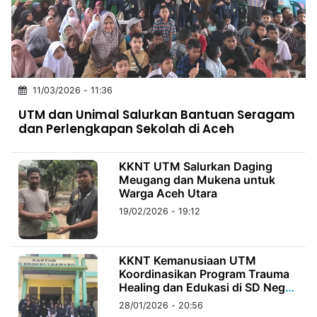
MULTIMEDIA
INDONESIA
Partner
11/03/2026 - 11:36
Insight
Suara
Lens
Daily
Jalan
Idealita
Kita
Dinamikapost.com
Radar
Seedbacklink
UTM dan Unimal Salurkan Bantuan Seragam
NTB
Time
IDN
Jogja
Rakyat
News
Notice
Baru
dan Perlengkapan Sekolah di Aceh
Follow
Kabarbaru
KKNT UTM Salurkan Daging
Meugang dan Mukena untuk
Warga Aceh Utara
19/02/2026 - 19:12
KKNT Kemanusiaan UTM
Koordinasikan Program Trauma
Healing dan Edukasi di SD Negeri
2 Sawang
28/01/2026 - 20:56