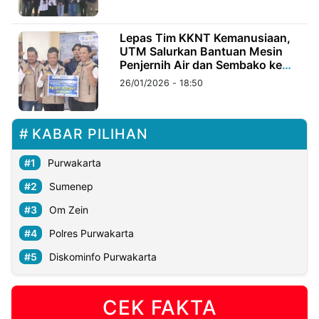
©
Lepas Tim KKNT Kemanusiaan,
Kabarbaru.co
UTM Salurkan Bantuan Mesin
-
2026
Penjernih Air dan Sembako ke
Aceh
26/01/2026 - 18:50
PT.
Kabarbaru
Media
Holding
KABAR PILIHAN
Purwakarta
Sumenep
Om Zein
Polres Purwakarta
Diskominfo Purwakarta
CEK FAKTA