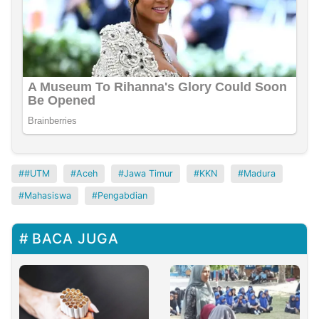
#UTM
Aceh
Jawa Timur
KKN
Madura
Mahasiswa
Pengabdian
BACA JUGA