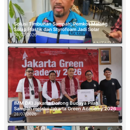
Solusi Timbunan Sampah, Pemkot Malang
Sulap Plastik dan Styrofoam Jadi Solar
30/07/2026
IMM DKI Jakarta Dorong Budaya Pilah
Sampah melalui Jakarta Green Academy 2026
28/07/2026