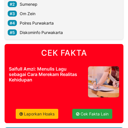
Sumenep
Om Zein
Polres Purwakarta
Diskominfo Purwakarta
CEK FAKTA
Saifull Amzi: Menulis Lagu
sebagai Cara Merekam Realitas
Kehidupan
Laporkan Hoaks
Cek Fakta Lain