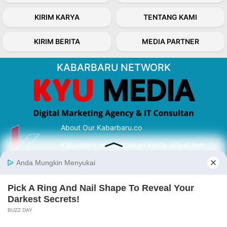
KIRIM KARYA
TENTANG KAMI
KIRIM BERITA
MEDIA PARTNER
KABARBARU NETWORK
About Our Kabarbaru.co
Kabarbaru.co menyajikan berita aktual dan
inspiratif dari sudut pandang berbaik sangka
serta terverifikasi dari sumber yang tepat.
Follow Kabarbaru