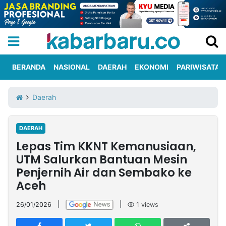
BERANDA
NASIONAL
DAERAH
EKONOMI
PARIWISATA
Informasi
KabarbaruTV
Kirim
Tentang
Daerah
Iklan
Berita
Kami
DAERAH
Berita
Lepas Tim KKNT Kemanusiaan,
Nasional
International
Olahraga
Entertainment
Daerah
Pariwisata
Kuliner
Kolom
UTM Salurkan Bantuan Mesin
Penjernih Air dan Sembako ke
Aceh
Network
26/01/2026
|
|
1
views
PT
TREETAN