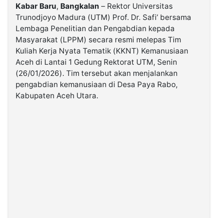
Kabar
Baru
,
Bangkalan
– Rektor Universitas
Trunodjoyo Madura (UTM)
Prof. Dr. Safi’
bersama
©
Lembaga Penelitian dan Pengabdian kepada
Kabarbaru.co
-
Masyarakat (LPPM) secara resmi melepas Tim
2026
Kuliah Kerja Nyata Tematik (KKNT) Kemanusiaan
Aceh di Lantai 1 Gedung Rektorat UTM, Senin
PT.
(26/01/2026). Tim tersebut akan menjalankan
Kabarbaru
Media
pengabdian kemanusiaan di Desa Paya Rabo,
Holding
Kabupaten Aceh Utara.