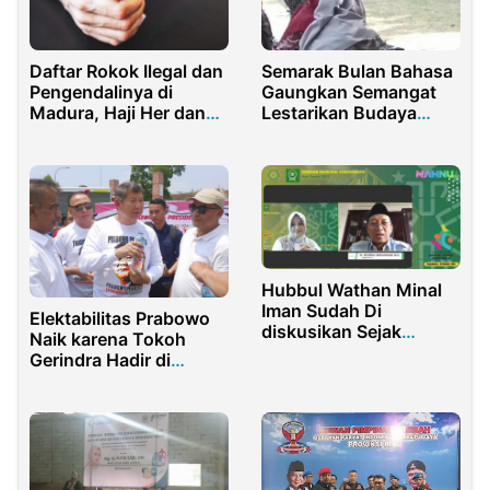
Semarak Bulan Bahasa
Daftar Rokok Ilegal dan
Gaungkan Semangat
Pengendalinya di
Lestarikan Budaya
Madura, Haji Her dan
Indonesia
Haji Saleh Disebut
Hubbul Wathan Minal
Iman Sudah Di
Elektabilitas Prabowo
diskusikan Sejak
Naik karena Tokoh
Sekitar 500 Tahun Lalu
Gerindra Hadir di
Tengah Masyarakat