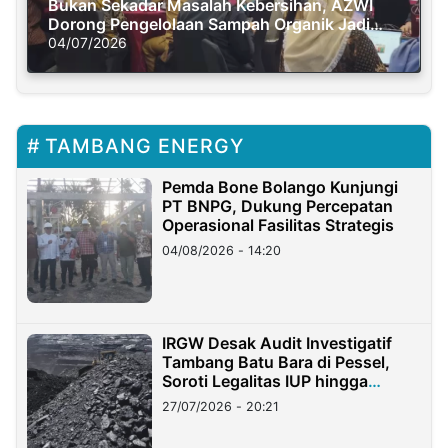
Bukan Sekadar Masalah Kebersihan, AZWI
Dorong Pengelolaan Sampah Organik Jadi
Solusi Krisis Iklim
04/07/2026
TAMBANG ENERGY
Pemda Bone Bolango Kunjungi
PT BNPG, Dukung Percepatan
Operasional Fasilitas Strategis
04/08/2026 - 14:20
IRGW Desak Audit Investigatif
Tambang Batu Bara di Pessel,
Soroti Legalitas IUP hingga
Stockpile
27/07/2026 - 20:21